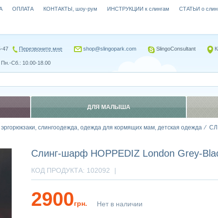
А
ОПЛАТА
КОНТАКТЫ, шоу-рум
ИНСТРУКЦИИ к слингам
СТАТЬИ о слин
5-47
Перезвоните мне
shop@slingopark.com
SlingoConsultant
К
Пн.-Сб.: 10.00-18.00
ДЛЯ МАЛЫША
, эргорюкзаки, слингоодежда, одежда для кормящих мам, детская одежда
СЛ
Слинг-шарф HOPPEDIZ London Grey-Blac
КОД ПРОДУКТА:
102092
|
2900
грн.
Нет в наличии