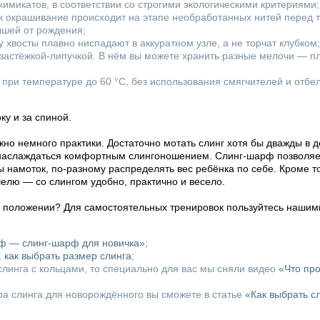
имикатов, в соответствии со строгими экологическими критериями;
ак окрашивание происходит на этапе необработанных нитей перед т
ышей от рождения;
 хвосты плавно ниспадают в аккуратном узле, а не торчат клубком;
 застёжкой-липучкой. В нём вы можете хранить разные мелочи — пл
при температуре до 60 °C, без использования смягчителей и отбе
у и за спиной.
но немного практики. Достаточно мотать слинг хотя бы дважды в д
 наслаждаться комфортным слингоношением. Слинг-шарф позволяет
ы намоток, по-разному распределять вес ребёнка по себе. Кроме т
челю — со слингом удобно, практично и весело.
м положении? Для самостоятельных тренировок пользуйтесь нашим
рф — слинг-шарф для новичка»
;
,
как выбрать размер слинга
;
линга с кольцами, то специально для вас мы сняли видео
«Что пр
ора слинга для новорождённого вы сможете в статье
«Как выбрать с