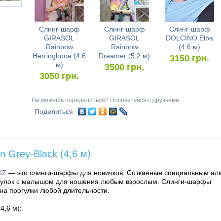
Слинг-шарф
Слинг-шарф
Слинг-шарф
GIRASOL
GIRASOL
DOLCINO Elba
Rainbow
Rainbow
(4,6 м)
Herringbone (4,6
Dreamer (5,2 м)
3150
грн.
м)
3500
грн.
3050
грн.
Не можешь определиться? Посоветуйся с друзьями:
Поделиться
Grey-Black (4,6 м)
IZ
— это слинги-шарфы для новичков. Сотканные специальным а
рогулок с малышом для ношения любым взрослым. Слинги-шарфы
на прогулки любой длительности.
4,6 м):