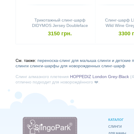
Трикотажный слинг-шарф
Слинг-шарф 
DIDYMOS Jersey Doubleface
Wild Wine Gre
Stars Colour Growth Cotton
(4,6 
3150 грн.
3300 
См. также:
переноска-слинг для малыша
слинги и детские 
слинги
слинги-шарфы для новорожденных
слинг-шарф
Слинг алмазного плетения
HOPPEDIZ London Grey-Black
(4
отлично подходит для новорождённого ❤️.
КАТАЛОГ
СЛИНГИ
ДЛЯ МАМЫ