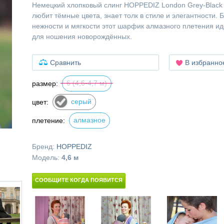
Немецкий хлопковый слинг HOPPEDIZ London Grey-Black 
любит тёмные цвета, знает толк в стиле и элегантности. 
нежности и мягкости этот шарфик алмазного плетения и
для ношения новорождённых.
Сравнить
В избранно
6 (4,6-4,7 м)
размер:
серый
цвет:
алмазное
плетение:
Бренд:
HOPPEDIZ
Модель:
4,6 м
СООБЩИТЕ КОГДА ПОЯВИТСЯ