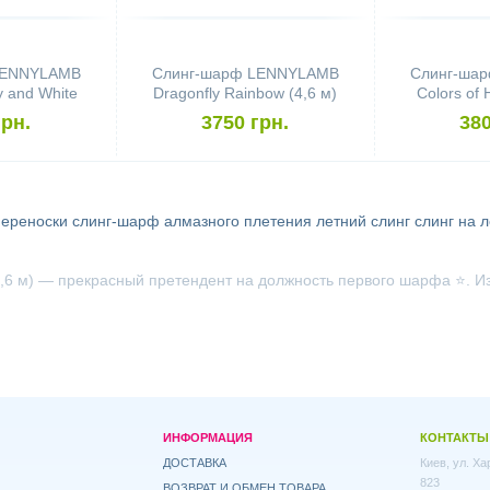
LENNYLAMB
Слинг-шарф LENNYLAMB
Слинг-ша
y and White
Dragonfly Rainbow (4,6 м)
Colors of 
м)
грн.
3750 грн.
380
переноски
слинг-шарф алмазного плетения
летний слинг
слинг на 
,6 м) — прекрасный претендент на должность первого шарфа ⭐. Изг
ИНФОРМАЦИЯ
КОНТАКТЫ
ДОСТАВКА
Киев, ул. Х
823
ВОЗВРАТ И ОБМЕН ТОВАРА