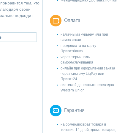
Международная доставка почтой
понравится тем, кто
Благодаря своей
деально подходит
Оплата
наличными курьеру или при
е
самовывозе
предоплата на карту
Приватбанка
через терминалы
самообслуживания
онлайн при оформлении заказа
через систему LiqPay или
Приват24
системой денежных переводов
Western Union
Гарантия
на обмен/возврат товара в
течение 14 дней, кроме товаров,