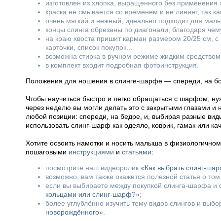
изготовлен из хлопка, выращенного без применения х
краска не смывается со временем и не линяет, так к
очень мягкий и нежный, идеально подходит для мал
концы слинга обрезаны по диагонали, благодаря чему
на краю хвоста пришит карман размером 20/25 см, с
карточки, список покупок...
возможна стирка в ручном режиме жидким средством 
в комплект входит подробная фотоинструкция.
Положения для ношения в слинге-шарфе — спереди, на бок
Чтобы научиться быстро и легко обращаться с шарфом, нуж
через неделю вы могли делать это с закрытыми глазами и
любой позиции: спереди, на бедре, и, выбирая разные вид
использовать слинг-шарф как одеяло, коврик, гамак или ка
Хотите освоить намотки и носить малыша в физиологично
пошаговыми
инструкциями
и
статьями
:
посмотрите наш видеоролик
«Как выбрать слинг-ша
возможно, вам также окажется полезной статья о том
если вы выбираете между покупкой слинга-шарфа и с
кольцами или слинг-шарф?»
;
более углублённо изучить тему видов слингов и выб
новорождённого»
.