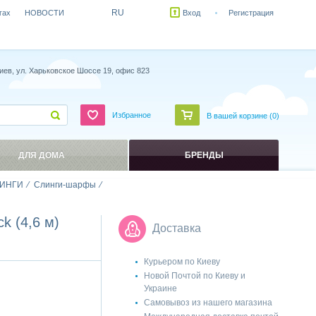
RU
гах
НОВОСТИ
Вход
Регистрация
иев, ул. Харьковское Шоссе 19, офис 823
Избранное
В вашей корзине (
0
)
ДЛЯ ДОМА
БРЕНДЫ
ИНГИ
Слинги-шарфы
k (4,6 м)
Доставка
Курьером по Киеву
Новой Почтой по Киеву и
Украине
Самовывоз из нашего магазина