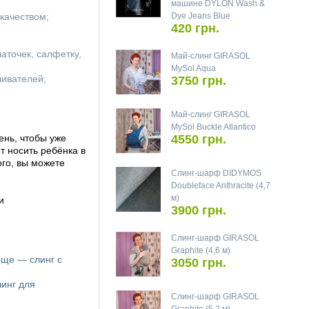
машине DYLON Wash &
качеством;
Dye Jeans Blue
420 грн.
аточек, салфетку,
Май-слинг GIRASOL
MySol Aqua
ливателей;
3750 грн.
Май-слинг GIRASOL
MySol Buckle Atlantico
ень, чтобы уже
4550 грн.
 носить ребёнка в
ого, вы можете
Слинг-шарф DIDYMOS
Doubleface Anthracite (4,7
м)
и
3900 грн.
Слинг-шарф GIRASOL
Graphite (4,6 м)
още — слинг с
3050 грн.
линг для
Слинг-шарф GIRASOL