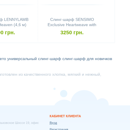
рф LENNYLAMB
Слинг-шарф SENSIMO
Heaven (4,6 м)
Exclusive Heartweave with
Red Shadow (4,6 м)
0 грн.
3250 грн.
лето
универсальный слинг-шарф
слинг-шарф для новичков
отовлен из качественного хлопка, мягкий и нежный,
КАБИНЕТ КЛИЕНТА
арьковское Шоссе 19, офис
Вход
Регистрация