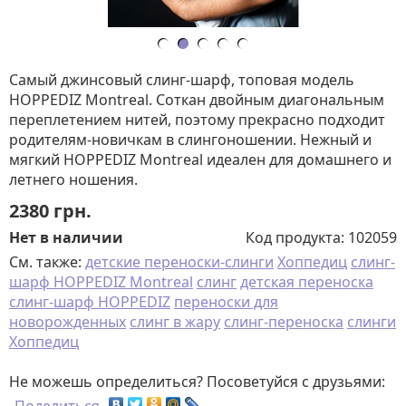
Самый джинсовый слинг-шарф, топовая модель
HOPPEDIZ Montreal. Соткан двойным диагональным
переплетением нитей, поэтому прекрасно подходит
родителям-новичкам в слингоношении. Нежный и
мягкий HOPPEDIZ Montreal идеален для домашнего и
летнего ношения.
2380
грн.
Нет в наличии
Код продукта:
102059
См. также:
детские переноски-слинги
Хоппедиц
слинг-
шарф HOPPEDIZ Montreal
слинг
детская переноска
слинг-шарф HOPPEDIZ
переноски для
новорожденных
слинг в жару
слинг-переноска
слинги
Хоппедиц
Не можешь определиться? Посоветуйся с друзьями: