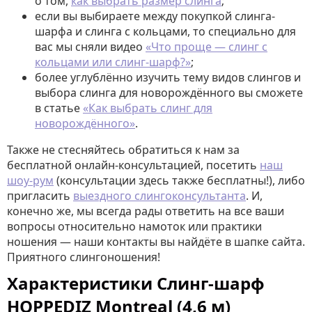
о том,
как выбрать размер слинга
;
если вы выбираете между покупкой слинга-
шарфа и слинга с кольцами, то специально для
вас мы сняли видео
«Что проще — слинг с
кольцами или слинг-шарф?»
;
более углублённо изучить тему видов слингов и
выбора слинга для новорождённого вы сможете
в статье
«Как выбрать слинг для
новорождённого»
.
Также не стесняйтесь обратиться к нам за
бесплатной онлайн-консультацией, посетить
наш
шоу-рум
(консультации здесь также бесплатны!), либо
пригласить
выездного слингоконсультанта
. И,
конечно же, мы всегда рады ответить на все ваши
вопросы относительно намоток или практики
ношения — наши контакты вы найдёте в шапке сайта.
Приятного слингоношения!
Характеристики Слинг-шарф
HOPPEDIZ Montreal (4,6 м)