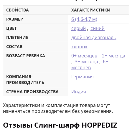
СВОЙСТВА
ХАРАКТЕРИСТИКИ
6 (4,6-4,7 м)
РАЗМЕР
серый
,
синий
ЦВЕТ
двойная диагональ
ПЛЕТЕНИЕ
хлопок
СОСТАВ
0+ месяцев
,
2+ месяца
ВОЗРАСТ РЕБЕНКА
,
3+ месяца
,
6+
месяцев
Германия
КОМПАНИЯ-
ПРОИЗВОДИТЕЛЬ
Индия
СТРАНА ПРОИЗВОДСТВА
Характеристики и комплектация товара могут
изменяться производителем без уведомления.
Отзывы Слинг-шарф HOPPEDIZ