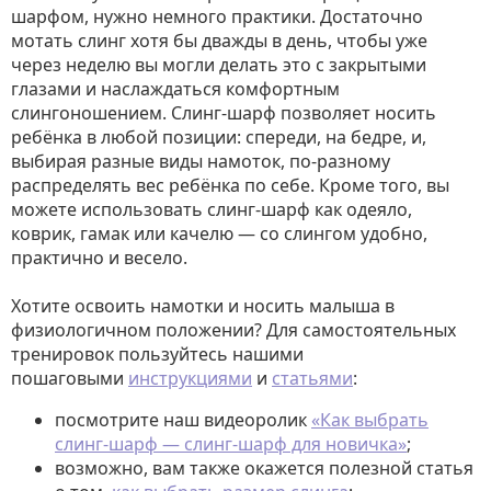
шарфом, нужно немного практики. Достаточно
мотать слинг хотя бы дважды в день, чтобы уже
через неделю вы могли делать это с закрытыми
глазами и наслаждаться комфортным
слингоношением. Слинг-шарф позволяет носить
ребёнка в любой позиции: спереди, на бедре, и,
выбирая разные виды намоток, по-разному
распределять вес ребёнка по себе. Кроме того, вы
можете использовать слинг-шарф как одеяло,
коврик, гамак или качелю — со слингом удобно,
практично и весело.
Хотите освоить намотки и носить малыша в
физиологичном положении? Для самостоятельных
тренировок пользуйтесь нашими
пошаговыми
инструкциями
и
статьями
:
посмотрите наш видеоролик
«Как выбрать
слинг-шарф — слинг-шарф для новичка»
;
возможно, вам также окажется полезной статья