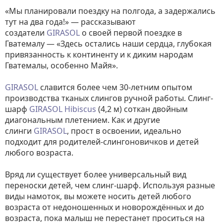
«Мы планировали поездку на полгода, а задержались
тут на два года!» — рассказывают
создатели
GIRASOL
о своей первой поездке в
Гватемалу — «Здесь остались наши сердца, глубокая
привязанность к континенту и к диким народам
Гватемалы, особенно Майя».
GIRASOL
славится более чем 30-летним опытом
производства тканых слингов ручной работы. Слинг-
шарф
GIRASOL
Hibiscus
(4,2 м) соткан двойным
диагональным плетением. Как и другие
слинги
GIRASOL
, прост в освоении, идеально
подходит для родителей-слингоновичков и детей
любого возраста.
Вряд ли существует более универсальный вид
переноски детей, чем слинг-шарф. Используя разные
виды намоток, вы можете носить детей любого
возраста от недоношенных и новорождённых и до
возраста, пока малыш не перестанет проситься на