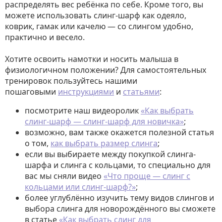
распределять вес ребёнка по себе. Кроме того, вы
можете использовать слинг-шарф как одеяло,
коврик, гамак или качелю — со слингом удобно,
практично и весело.
Хотите освоить намотки и носить малыша в
физиологичном положении? Для самостоятельных
тренировок пользуйтесь нашими
пошаговыми
инструкциями
и
статьями
:
посмотрите наш видеоролик
«Как выбрать
слинг-шарф — слинг-шарф для новичка»
;
возможно, вам также окажется полезной статья
о том,
как выбрать размер слинга
;
если вы выбираете между покупкой слинга-
шарфа и слинга с кольцами, то специально для
вас мы сняли видео
«Что проще — слинг с
кольцами или слинг-шарф?»
;
более углублённо изучить тему видов слингов и
выбора слинга для новорождённого вы сможете
в статье
«Как выбрать слинг для