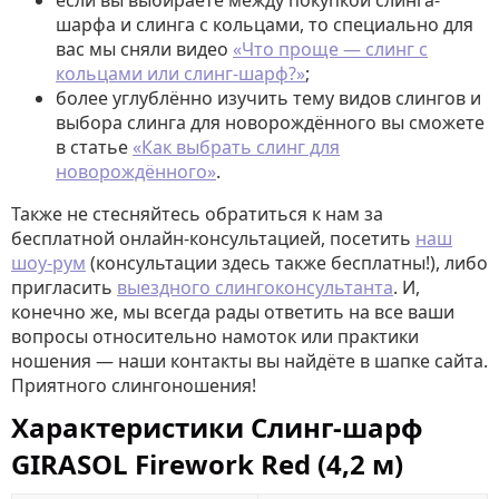
если вы выбираете между покупкой слинга-
шарфа и слинга с кольцами, то специально для
вас мы сняли видео
«Что проще — слинг с
кольцами или слинг-шарф?»
;
более углублённо изучить тему видов слингов и
выбора слинга для новорождённого вы сможете
в статье
«Как выбрать слинг для
новорождённого»
.
Также не стесняйтесь обратиться к нам за
бесплатной онлайн-консультацией, посетить
наш
шоу-рум
(консультации здесь также бесплатны!), либо
пригласить
выездного слингоконсультанта
. И,
конечно же, мы всегда рады ответить на все ваши
вопросы относительно намоток или практики
ношения — наши контакты вы найдёте в шапке сайта.
Приятного слингоношения!
Характеристики Слинг-шарф
GIRASOL Firework Red (4,2 м)