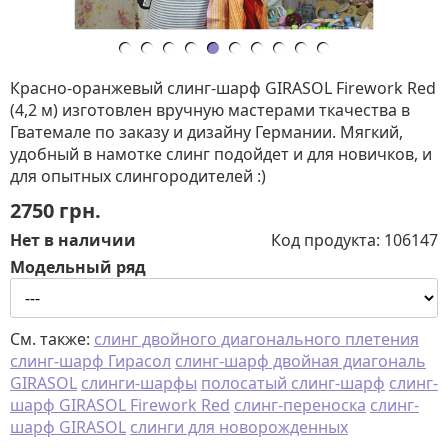
Красно-оранжевый слинг-шарф GIRASOL Firework Red
(4,2 м) изготовлен вручную мастерами ткачества в
Гватемале по заказу и дизайну Германии. Мягкий,
удобный в намотке слинг подойдет и для новичков, и
для опытных слингородителей :)
2750
грн.
Нет в наличии
Код продукта:
106147
Модельный ряд
См. также:
слинг двойного диагонального плетения
слинг-шарф Гирасол
слинг-шарф двойная диагональ
GIRASOL
слинги-шарфы
полосатый слинг-шарф
слинг-
шарф GIRASOL Firework Red
слинг-переноска
слинг-
шарф GIRASOL
слинги для новорожденных