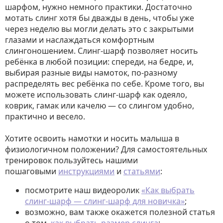
шарфом, нужно немного практики. Достаточно
мотать слинг хотя бы дважды в день, чтобы уже
через неделю вы могли делать это с закрытыми
глазами и наслаждаться комфортным
слингоношением. Слинг-шарф позволяет носить
ребёнка в любой позиции: спереди, на бедре, и,
выбирая разные виды намоток, по-разному
распределять вес ребёнка по себе. Кроме того, вы
можете использовать слинг-шарф как одеяло,
коврик, гамак или качелю — со слингом удобно,
практично и весело.
Хотите освоить намотки и носить малыша в
физиологичном положении? Для самостоятельных
тренировок пользуйтесь нашими
пошаговыми
инструкциями
и
статьями
:
посмотрите наш видеоролик
«Как выбрать
слинг-шарф — слинг-шарф для новичка»
;
возможно, вам также окажется полезной статья