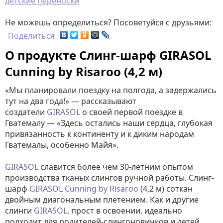
детские переноски
Не можешь определиться? Посоветуйся с друзьями:
Поделиться
О продукте Слинг-шарф GIRASOL
Cunning by Risaroo (4,2 м)
«Мы планировали поездку на полгода, а задержались
тут на два года!» — рассказывают
создатели
GIRASOL
о своей первой поездке в
Гватемалу — «Здесь остались наши сердца, глубокая
привязанность к континенту и к диким народам
Гватемалы, особенно Майя».
GIRASOL
славится более чем 30-летним опытом
производства тканых слингов ручной работы. Слинг-
шарф
GIRASOL
Cunning by Risaroo
(4,2 м) соткан
двойным диагональным плетением. Как и другие
слинги
GIRASOL
, прост в освоении, идеально
подходит для родителей-слингоновичков и детей