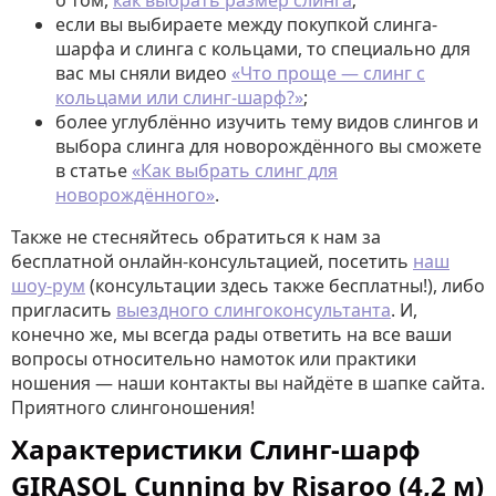
о том,
как выбрать размер слинга
;
если вы выбираете между покупкой слинга-
шарфа и слинга с кольцами, то специально для
вас мы сняли видео
«Что проще — слинг с
кольцами или слинг-шарф?»
;
более углублённо изучить тему видов слингов и
выбора слинга для новорождённого вы сможете
в статье
«Как выбрать слинг для
новорождённого»
.
Также не стесняйтесь обратиться к нам за
бесплатной онлайн-консультацией, посетить
наш
шоу-рум
(консультации здесь также бесплатны!), либо
пригласить
выездного слингоконсультанта
. И,
конечно же, мы всегда рады ответить на все ваши
вопросы относительно намоток или практики
ношения — наши контакты вы найдёте в шапке сайта.
Приятного слингоношения!
Характеристики Слинг-шарф
GIRASOL Cunning by Risaroo (4,2 м)