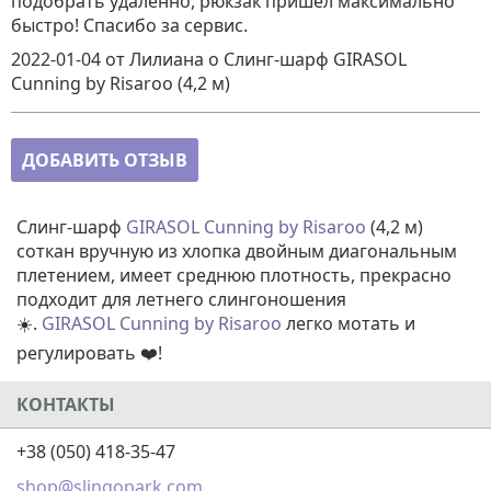
подобрать удаленно, рюкзак пришёл максимально
быстро! Спасибо за сервис.
2022-01-04
от Лилиана
о
Слинг-шарф GIRASOL
Cunning by Risaroo (4,2 м)
ДОБАВИТЬ ОТЗЫВ
Слинг-шарф
GIRASOL
Cunning by Risaroo
(4,2 м)
соткан вручную из хлопка двойным диагональным
плетением, имеет среднюю плотность, прекрасно
подходит для летнего слингоношения
☀️.
GIRASOL
Cunning by Risaroo
легко мотать и
регулировать
❤️!
КОНТАКТЫ
+38 (050) 418-35-47
shop@slingopark.com