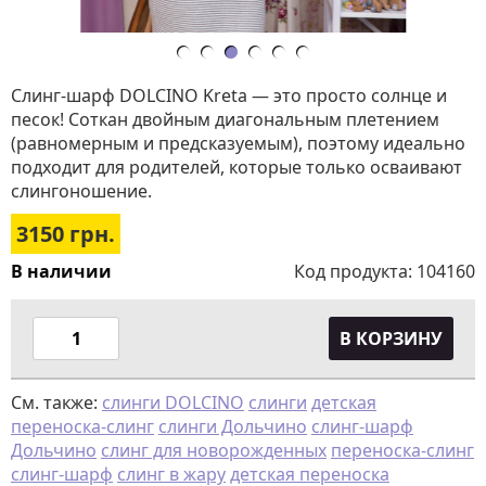
Слинг-шарф DOLCINO Kreta — это просто солнце и
песок! Соткан двойным диагональным плетением
(равномерным и предсказуемым), поэтому идеально
подходит для родителей, которые только осваивают
слингоношение.
3150
грн.
В наличии
Код продукта:
104160
В КОРЗИНУ
См. также:
слинги DOLCINO
слинги
детская
переноска-слинг
слинги Дольчино
слинг-шарф
Дольчино
слинг для новорожденных
переноска-слинг
слинг-шарф
слинг в жару
детская переноска