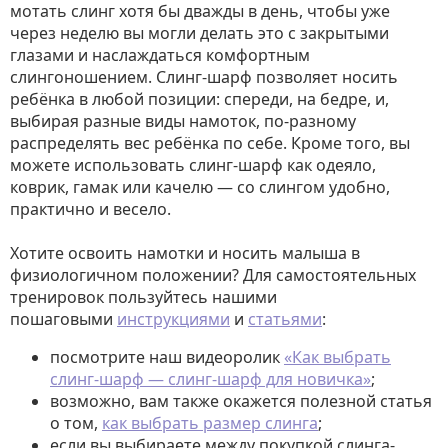
мотать слинг хотя бы дважды в день, чтобы уже
через неделю вы могли делать это с закрытыми
глазами и наслаждаться комфортным
слингоношением. Слинг-шарф позволяет носить
ребёнка в любой позиции: спереди, на бедре, и,
выбирая разные виды намоток, по-разному
распределять вес ребёнка по себе. Кроме того, вы
можете использовать слинг-шарф как одеяло,
коврик, гамак или качелю — со слингом удобно,
практично и весело.
Хотите освоить намотки и носить малыша в
физиологичном положении? Для самостоятельных
тренировок пользуйтесь нашими
пошаговыми
инструкциями
и
статьями
:
посмотрите наш видеоролик
«Как выбрать
слинг-шарф — слинг-шарф для новичка»
;
возможно, вам также окажется полезной статья
о том,
как выбрать размер слинга
;
если вы выбираете между покупкой слинга-