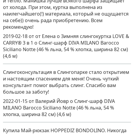
и тепло. Манишка лучше всякого шарфа защищает
от холода. При этом, куртка выполнена из
наилегчайшего(!) материала, который не ощущается
на себе)) очень рада приобретению. Всем
рекомендую!
2019-02-18
от от Елена о Зимняя слингокуртка LOVE &
CARRY® 3 в 1
о
Слинг-шарф DIVA MILANO Barocco
Siciliano Notte (46 % льна, 54 % хлопка, ширина 82 см)
(4,6 м)
Слингоконсультация в Слингопарке стало открытием
и настоящим спасением для меня! Очень чуткий
консультант помог выбрать слинг. Спасибо вам
большое за заботу!
2022-01-15
от Валерий Йовр
о
Слинг-шарф DIVA
MILANO Barocco Siciliano Notte (46 % льна, 54 %
хлопка, ширина 82 см) (4,6 м)
Купила Май-рюкзак HOPPEDIZ BONDOLINO. Никогда