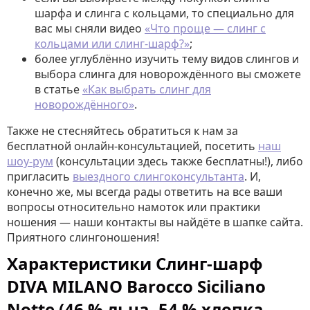
шарфа и слинга с кольцами, то специально для
вас мы сняли видео
«Что проще — слинг с
кольцами или слинг-шарф?»
;
более углублённо изучить тему видов слингов и
выбора слинга для новорождённого вы сможете
в статье
«Как выбрать слинг для
новорождённого»
.
Также не стесняйтесь обратиться к нам за
бесплатной онлайн-консультацией, посетить
наш
шоу-рум
(консультации здесь также бесплатны!), либо
пригласить
выездного слингоконсультанта
. И,
конечно же, мы всегда рады ответить на все ваши
вопросы относительно намоток или практики
ношения — наши контакты вы найдёте в шапке сайта.
Приятного слингоношения!
Характеристики Слинг-шарф
DIVA MILANO Barocco Siciliano
Notte (46 % льна, 54 % хлопка,