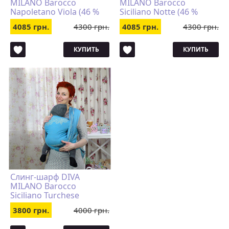
MILANO Barocco
MILANO Barocco
Napoletano Viola (46 %
Siciliano Notte (46 %
льна, 54 % хлопка,
льна, 54 % хлопка,
4085 грн.
4300 грн.
4085 грн.
4300 грн.
ширина 82 см)
ширина 82 см)
КУПИТЬ
КУПИТЬ
Слинг-шарф DIVA
MILANO Barocco
Siciliano Turchese
(ширина 82 см)
3800 грн.
4000 грн.