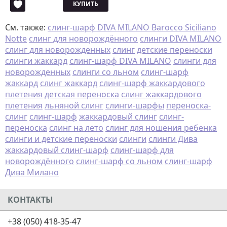
КУПИТЬ
См. также:
слинг-шарф DIVA MILANO Barocco Siciliano
Notte
слинг для новорождённого
слинги DIVA MILANO
слинг для новорожденных
слинг
детские переноски
слинги жаккард
слинг-шарф DIVA MILANO
слинги для
новорожденных
слинги со льном
слинг-шарф
жаккард
слинг жаккард
слинг-шарф жаккардового
плетения
детская переноска
слинг жаккардового
плетения
льняной слинг
слинги-шарфы
переноска-
слинг
слинг-шарф
жаккардовый слинг
слинг-
переноска
слинг на лето
слинг для ношения ребенка
слинги и детские переноски
слинги
слинги Дива
жаккардовый слинг-шарф
слинг-шарф для
новорождённого
слинг-шарф со льном
слинг-шарф
Дива Милано
КОНТАКТЫ
+38 (050) 418-35-47