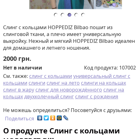
Слинг с кольцами HOPPEDIZ Bilbao пошит из
слинговой ткани, а плечо имеет универсальную
выкройку. Нежный и мягкий HOPPEDIZ Bilbao идеален
для домашнего и летнего ношения.
2000
грн.
Нет в наличии
Код продукта:
107002
См. также:
слинг с кольцами
универсальный слинг с
кольцами
слинги
слинг на лето
слинги на кольцах
слинг в жару
слинг для новорождённого
слинг на
кольцах
двухколечный слинг
слинг с рождения
Не можешь определиться? Посоветуйся с друзьями:
Поделиться
О продукте Слинг с кольцами