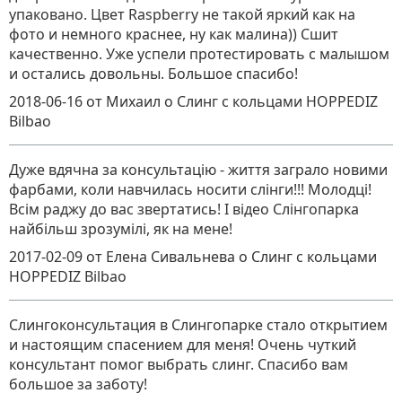
упаковано. Цвет Raspberry не такой яркий как на
фото и немного краснее, ну как малина)) Сшит
качественно. Уже успели протестировать с малышом
и остались довольны. Большое спасибо!
2018-06-16
от Михаил
о
Слинг с кольцами HOPPEDIZ
Bilbao
Дуже вдячна за консультацію - життя заграло новими
фарбами, коли навчилась носити слінги!!! Молодці!
Всім раджу до вас звертатись! І відео Слінгопарка
найбільш зрозумілі, як на мене!
2017-02-09
от Елена Сивальнева
о
Слинг с кольцами
HOPPEDIZ Bilbao
Слингоконсультация в Слингопарке стало открытием
и настоящим спасением для меня! Очень чуткий
консультант помог выбрать слинг. Спасибо вам
большое за заботу!