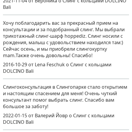
2021-11-04
от Вероника
о
Слинг с кольцами DOLCINO
Bali
Хочу поблагодарить вас за прекрасный прием на
консультации и за подобранный слинг. Мы выбрали
трикотажный слинг-шарф hoppediz. Слинг носили с
рождения, малыш с удовольствием находился там:)
Сейчас осень, и мы приобрели слингокуртку
mam.Также очень довольны! Спасибо!
2016-10-29
от Lena Feschuk
о
Слинг с кольцами
DOLCINO Bali
Слингоконсультация в Слингопарке стало открытием
и настоящим спасением для меня! Очень чуткий
консультант помог выбрать слинг. Спасибо вам
большое за заботу!
2022-01-15
от Валерий Йовр
о
Слинг с кольцами
DOLCINO Bali