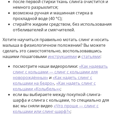
после первой стирки ткань слинга очистится и
немного разрыхлится;
возможна ручная и машинная стирка в
прохладной воде (40 °С);
стирайте жидким средством, без использования
отбеливателей и смягчителей.
Хотите научиться правильно мотать слинг и носить
малыша в физиологичном положении? Вы можете
сделать это самостоятельно, воспользовавшись
нашими пошаговыми
инструкциями
и
статьями
:
посмотрите наши видеоролики:
«Как надевать
слинг с кольцами — слинг с кольцами для
новорождённых»
и
«Как надеть слинг с
кольцами на бедро»
,
«Как надеть слинг с
кольцами «Колыбель»»
;
если вы выбираете между покупкой слинга-
шарфа и слинга с кольцами, то специально для
вас мы сняли видео
«Что проще — слинг с
кольцами или слинг-шарф?»
;