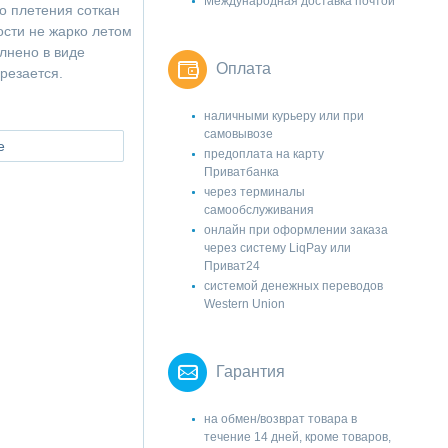
Международная доставка почтой
о плетения соткан
ости не жарко летом
лнено в виде
Оплата
резается.
наличными курьеру или при
самовывозе
е
предоплата на карту
Приватбанка
через терминалы
самообслуживания
онлайн при оформлении заказа
через систему LiqPay или
Приват24
системой денежных переводов
Western Union
Гарантия
на обмен/возврат товара в
течение 14 дней, кроме товаров,