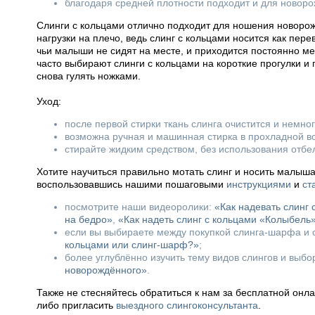
благодаря средней плотности подходит и для новоро
Слинги с кольцами отлично подходит для ношения новорож
нагрузки на плечо, ведь слинг с кольцами носится как пер
чьи малыши не сидят на месте, и приходится постоянно мен
часто выбирают слинги с кольцами на короткие прогулки и 
снова гулять ножками.
Уход:
после первой стирки ткань слинга очистится и немно
возможна ручная и машинная стирка в прохладной во
стирайте жидким средством, без использования отбе
Хотите научиться правильно мотать слинг и носить малыш
воспользовавшись нашими пошаговыми
инструкциями
и
ст
посмотрите наши видеоролики:
«Как надевать слинг
на бедро»
,
«Как надеть слинг с кольцами «Колыбель
если вы выбираете между покупкой слинга-шарфа и с
кольцами или слинг-шарф?»
;
более углублённо изучить тему видов слингов и выб
новорождённого»
.
Также не стесняйтесь обратиться к нам за бесплатной онл
либо пригласить
выездного слингоконсультанта
.