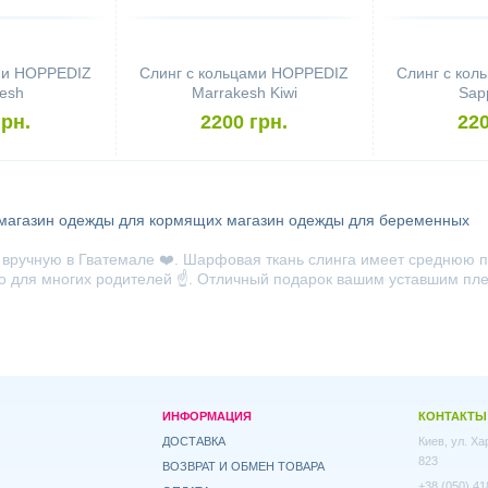
ми HOPPEDIZ
Слинг с кольцами HOPPEDIZ
Слинг с ко
esh
Marrakesh Kiwi
Sap
грн.
2200 грн.
220
магазин одежды для кормящих
магазин одежды для беременных
 вручную в Гватемале ❤️. Шарфовая ткань слинга имеет среднюю 
о для многих родителей ☝️. Отличный подарок вашим уставшим пле
ИНФОРМАЦИЯ
КОНТАКТЫ
ДОСТАВКА
Киев, ул. Х
823
ВОЗВРАТ И ОБМЕН ТОВАРА
+38 (050) 41