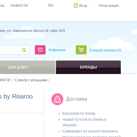
RU
гах
НОВОСТИ
Вход
Регистрация
иев, ул. Харьковское Шоссе 19, офис 823
Избранное
В вашей корзине (
0
)
ДЛЯ ДОМА
БРЕНДЫ
ИНГИ
Слинги с кольцами
 by Risaroo
Доставка
Курьером по Киеву
Новой Почтой по Киеву и
Украине
Самовывоз из нашего магазина