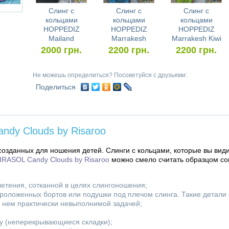
Слинг с
Слинг с
Слинг с
кольцами
кольцами
кольцами
HOPPEDIZ
HOPPEDIZ
HOPPEDIZ
Mailand
Marrakesh
Marrakesh Kiwi
2000
грн.
2200
грн.
2200
грн.
Не можешь определиться? Посоветуйся с друзьями:
Поделиться
ndy Clouds by Risaroo
созданных для ношения детей. Слинги с кольцами, которые вы види
IRASOL Candy Clouds by Risaroo
можно смело считать образцом с
летения, сотканной в целях слингоношения;
проложенных бортов или подушки под плечом слинга. Такие детали
в нем практически невыполнимой задачей;
у (неперекрывающиеся складки);