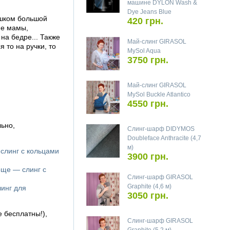
машине DYLON Wash &
Dye Jeans Blue
ишком большой
420 грн.
ие мамы,
на бедре... Также
Май-слинг GIRASOL
 то на ручки, то
MySol Aqua
3750 грн.
Май-слинг GIRASOL
MySol Buckle Atlantico
4550 грн.
ьно,
Слинг-шарф DIDYMOS
Doubleface Anthracite (4,7
м)
 слинг с кольцами
3900 грн.
още — слинг с
Слинг-шарф GIRASOL
Graphite (4,6 м)
линг для
3050 грн.
е бесплатны!),
Слинг-шарф GIRASOL