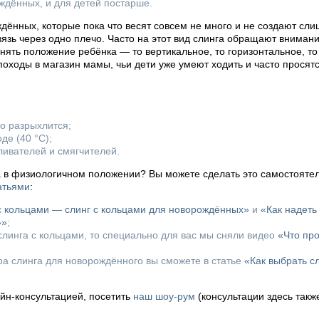
ждённых, и для детей постарше.
дённых, которые пока что весят совсем не много и не создают сл
евязь через одно плечо. Часто на этот вид слинга обращают вниман
ять положение ребёнка — то вертикальное, то горизонтальное, то 
походы в магазин мамы, чьи дети уже умеют ходить и часто просятся
го разрыхлится;
де (40 °C);
ливателей и смягчителей.
а в физиологичном положении? Вы можете сделать это самостоятел
атьями
:
 с кольцами — слинг с кольцами для новорождённых»
и
«Как надеть
»»
;
линга с кольцами, то специально для вас мы сняли видео
«Что пр
ора слинга для новорождённого вы сможете в статье
«Как выбрать с
айн-консультацией, посетить
наш шоу-рум
(консультации здесь такж