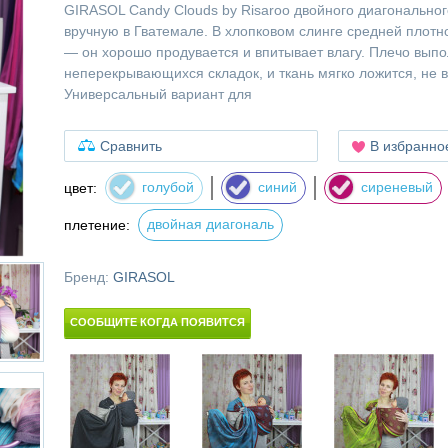
GIRASOL Candy Clouds by Risaroo двойного диагональног
вручную в Гватемале. В хлопковом слинге средней плотн
— он хорошо продувается и впитывает влагу. Плечо выпо
неперекрывающихся складок, и ткань мягко ложится, не в
Универсальный вариант для
Сравнить
В избранно
голубой
синий
сиреневый
цвет:
двойная диагональ
плетение:
Бренд:
GIRASOL
СООБЩИТЕ КОГДА ПОЯВИТСЯ