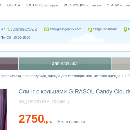
А
ОПЛАТА
КОНТАКТЫ, шоу-рум
ИНСТРУКЦИИ к слингам
СТАТЬИ о слин
5-47
Перезвоните мне
shop@slingopark.com
SlingoConsultant
К
Пн.-Сб.: 10.00-18.00
ДЛЯ МАЛЫША
, эргорюкзаки, слингоодежда, одежда для кормящих мам, детская одежда
СЛ
Слинг с кольцами GIRASOL Candy Clouds
КОД ПРОДУКТА:
104566
|
2750
грн.
Нет в наличии