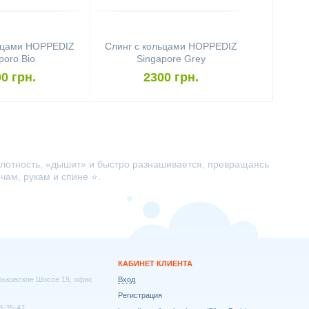
льцами HOPPEDIZ
Слинг с кольцами HOPPEDIZ
poro Bio
Singapore Grey
0 грн.
2300 грн.
плотность, «дышит» и быстро разнашивается, превращаясь
чам, рукам и спине ⭐.
КАБИНЕТ КЛИЕНТА
арьковское Шоссе 19, офис
Вход
Регистрация
8-35-47