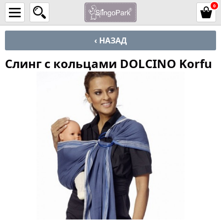
0
‹ НАЗАД
Слинг с кольцами DOLCINO Korfu