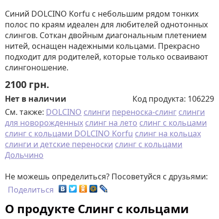
Синий DOLCINO Korfu с небольшим рядом тонких
полос по краям идеален для любителей однотонных
слингов. Соткан двойным диагональным плетением
нитей, оснащен надежными кольцами. Прекрасно
подходит для родителей, которые только осваивают
слингоношение.
2100
грн.
Нет в наличии
Код продукта:
106229
См. также:
DOLCINO
слинги
переноска-слинг
слинги
для новорожденных
слинг на лето
слинг с кольцами
слинг с кольцами DOLCINO Korfu
слинг на кольцах
слинги и детские переноски
слинг с кольцами
Дольчино
Не можешь определиться? Посоветуйся с друзьями:
Поделиться
О продукте Слинг с кольцами