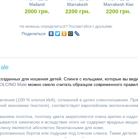
Mailand
Marrakesh
Marrakesh Kiwi
2000
грн.
2200
грн.
2200
грн.
Не можешь определиться? Посоветуйся с друзьями:
Поделиться
ale
созданных для ношения детей. Слинги с кольцами, которые вы види
OLCINO Male
можно смело считать образцом современного правиль
етения (100 % хлопок kbA), сотканной в целях слингоношения. Пр
й экономики текстиля), соответствует европейским экологически
канием полотна, поэтому цвета закрепляются очень крепко и надо
ываются химически и вследствие этого не содержат вредных вещес
 слюну являются абсолютно безопасными для кожи;
проложенных бортов или подушки под плечом слинга. Такие детали