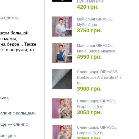
Dye Jeans Blue
420 грн.
их деток;
Май-слинг GIRASOL
MySol Aqua
3750 грн.
ишком большой
ие мамы,
на бедре... Также
Май-слинг GIRASOL
 то на ручки, то
MySol Buckle Atlantico
4550 грн.
Слинг-шарф DIDYMOS
Doubleface Anthracite (4,7
м)
3900 грн.
ьно,
Слинг-шарф GIRASOL
Graphite (4,6 м)
3050 грн.
 слинг с кольцами
още — слинг с
Слинг-шарф GIRASOL
Graphite (5,2 м)
линг для
3250 грн.