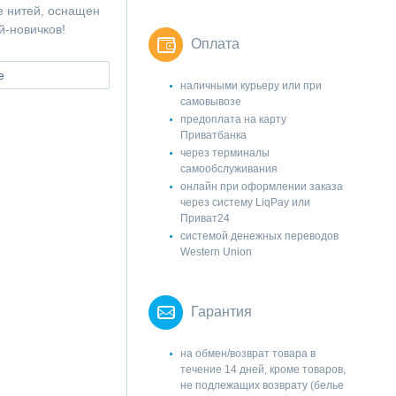
е нитей, оснащен
й-новичков!
Оплата
е
наличными курьеру или при
самовывозе
предоплата на карту
Приватбанка
через терминалы
самообслуживания
онлайн при оформлении заказа
через систему LiqPay или
Приват24
системой денежных переводов
Western Union
Гарантия
на обмен/возврат товара в
течение 14 дней, кроме товаров,
не подлежащих возврату (белье