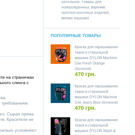
нательное, товары для
новорожденных, варежки,
чулочно-носочные изделия,
мягкие игрушки)
ПОПУЛЯРНЫЕ ТОВАРЫ
Краска для окрашивания
ткани в стиральной
машине DYLON Machine
Use Fresh Orange
(бочонок)
470 грн.
те на страничках
ного слинга с
Краска для окрашивания
ткани в стиральной
машине DYLON Machine
яжа
Use Jeans Blue (бочонок)
м требованиям.
470 грн.
лго. Сырая пряжа
тв. Красители не
Краска для окрашивания
ткани в стиральной
 сильно усложняют
машине DYLON Wash &