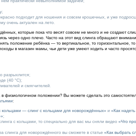
в нем практически невыполнимой задачей;
у;
рекрасно подходит для ношения и совсем крошечных, и уже подросш
му очень актуален на лето.
дённых, которые пока что весят совсем не много и не создают сл
евязь через одно плечо. Часто на этот вид слинга обращают вниман
ять положение ребёнка — то вертикальное, то горизонтальное, то 
походы в магазин мамы, чьи дети уже умеют ходить и часто просятся
го разрыхлится;
де (40 °С);
ливателей и смягчителей.
а в физиологичном положении? Вы можете сделать это самостоятел
атьями
:
 с кольцами — слинг с кольцами для новорождённых»
и
«Как надеть
»»
;
линга с кольцами, то специально для вас мы сняли видео
«Что пр
ора слинга для новорождённого вы сможете в статье
«Как выбрать с