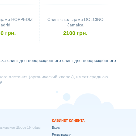
льцами HOPPEDIZ
Слинг с кольцами DOLCINO
adrid
Jamaica
0 грн.
2100 грн.
ска-слинг для новорожденного
слинг для новорождённого
ного плетения (органический хлопок), имеет среднюю
️!
КАБИНЕТ КЛИЕНТА
арьковское Шоссе 19, офис
Вход
Регистрация