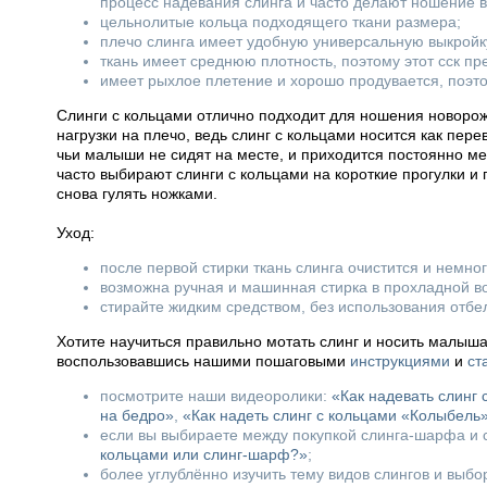
процесс надевания слинга и часто делают ношение 
цельнолитые кольца подходящего ткани размера;
плечо слинга имеет удобную универсальную выкройк
ткань имеет среднюю плотность, поэтому этот сск п
имеет рыхлое плетение и хорошо продувается, поэто
Слинги с кольцами отлично подходит для ношения новорож
нагрузки на плечо, ведь слинг с кольцами носится как пер
чьи малыши не сидят на месте, и приходится постоянно мен
часто выбирают слинги с кольцами на короткие прогулки и 
снова гулять ножками.
Уход:
после первой стирки ткань слинга очистится и немно
возможна ручная и машинная стирка в прохладной во
стирайте жидким средством, без использования отбе
Хотите научиться правильно мотать слинг и носить малыш
воспользовавшись нашими пошаговыми
инструкциями
и
ст
посмотрите наши видеоролики:
«Как надевать слинг
на бедро»
,
«Как надеть слинг с кольцами «Колыбель
если вы выбираете между покупкой слинга-шарфа и с
кольцами или слинг-шарф?»
;
более углублённо изучить тему видов слингов и выб