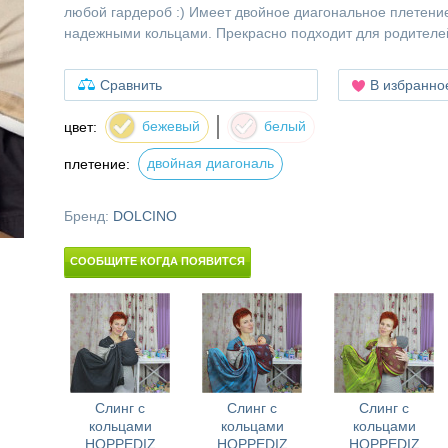
любой гардероб :) Имеет двойное диагональное плетени
надежными кольцами. Прекрасно подходит для родителе
Сравнить
В избранно
бежевый
белый
цвет:
двойная диагональ
плетение:
Бренд:
DOLCINO
СООБЩИТЕ КОГДА ПОЯВИТСЯ
Слинг с
Слинг с
Слинг с
кольцами
кольцами
кольцами
HOPPEDIZ
HOPPEDIZ
HOPPEDIZ