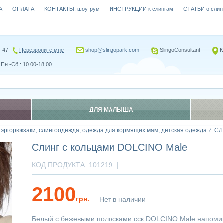
А
ОПЛАТА
КОНТАКТЫ, шоу-рум
ИНСТРУКЦИИ к слингам
СТАТЬИ о слин
5-47
Перезвоните мне
shop@slingopark.com
SlingoConsultant
К
Пн.-Сб.: 10.00-18.00
ДЛЯ МАЛЫША
, эргорюкзаки, слингоодежда, одежда для кормящих мам, детская одежда
СЛ
Слинг с кольцами DOLCINO Male
КОД ПРОДУКТА:
101219
|
2100
грн.
Нет в наличии
Белый с бежевыми полосками сск DOLCINO Male напоми