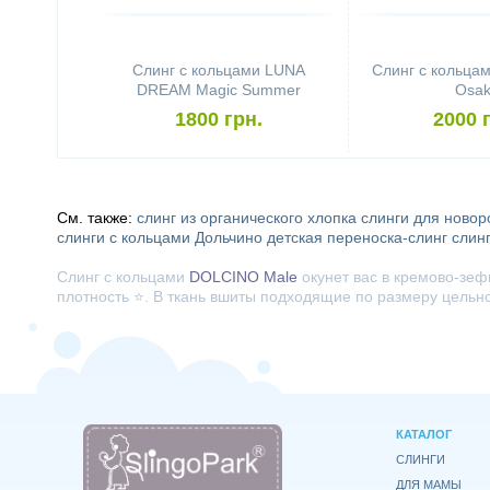
Cлинг с кольцами LUNA
Слинг с кольца
DREAM Magic Summer
Osa
1800 грн.
2000 
См. также:
слинг из органического хлопка
слинги для ново
слинги с кольцами Дольчино
детская переноска-слинг
слин
Слинг с кольцами
DOLCINO Male
окунет вас в кремово-зеф
плотность ⭐. В ткань вшиты подходящие по размеру цельн
КАТАЛОГ
СЛИНГИ
ДЛЯ МАМЫ