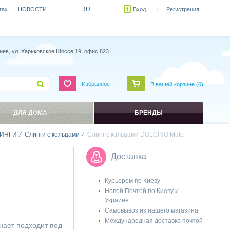
RU
гах
НОВОСТИ
Вход
Регистрация
иев, ул. Харьковское Шоссе 19, офис 823
Избранное
В вашей корзине (
0
)
ДЛЯ ДОМА
БРЕНДЫ
ИНГИ
Слинги с кольцами
Слинг с кольцами DOLCINO Male
Доставка
Курьером по Киеву
Новой Почтой по Киеву и
Украине
Самовывоз из нашего магазина
Международная доставка почтой
нает подходит под