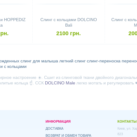
ми HOPPEDIZ
Слинг с кольцами DOLCINO
Слинг с ко
ka
Bali
M
грн.
2100 грн.
200
рожденных
слинг для малыша
летний слинг
слинг-переноска
перено
ги с кольцами
ирное настроение ☀️. Сшит из слинговой ткани двойного диагональ
олитые кольца ☝️. ССК
DOLCINO Male
легко мотать и регулировать ❤
ИНФОРМАЦИЯ
КОНТАКТЫ
ДОСТАВКА
Киев, ул. Х
823
ВОЗВРАТ И ОБМЕН ТОВАРА