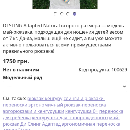
DI SLING Adapted Natural второго размера — модель
май-рюкзака, подходящая для ношения детей весом
от 7 кг. Да-да, малыш ещё не сидит, а вы уже можете
активно пользоваться всеми преимуществами
правильного рюкзака!
1750
грн.
Нет в наличии
Код продукта:
100629
Модельный ряд
См. также:
рюкзак-кенгуру
слинги и рюкзаки-
переноски
эргономичный рюкзак-переноска
эргорюкзаки и кенгурушки
кенгурушка 0+
переноска
для ребенка
кенгурушка для новорожденного
май-
рюкзак
Ди Слинг Адаптед
эргономичная переноска