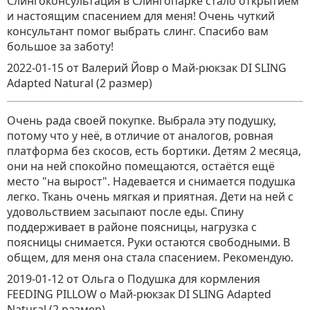
Слингоконсультация в Слингопарке стало открытием
и настоящим спасением для меня! Очень чуткий
консультант помог выбрать слинг. Спасибо вам
большое за заботу!
2022-01-15
от Валерий Йовр
о
Май-рюкзак DI SLING
Adapted Natural (2 размер)
Очень рада своей покупке. Выбрала эту подушку,
потому что у неё, в отличие от аналогов, ровная
платформа без скосов, есть бортики. Детям 2 месяца,
они на ней спокойно помещаются, остаётся ещё
место "на вырост". Надевается и снимается подушка
легко. Ткань очень мягкая и приятная. Дети на ней с
удовольствием засыпают после еды. Спину
поддерживает в районе поясницы, нагрузка с
поясницы снимается. Руки остаются свободными. В
общем, для меня она стала спасением. Рекомендую.
2019-01-12
от Ольга о Подушка для кормления
FEEDING PILLOW
о
Май-рюкзак DI SLING Adapted
Natural (2 размер)