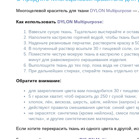
Многоцелевой краситель для ткани
DYLON Multipurpose
— л
Как использовать
DYLON Multipurpose:
Взвесьте сухую ткань. Тщательно выстирайте и остав
Наполните кастрюлю горячей водой, чтобы ткань бы
Наденьте резиновые перчатки, растворите краску в 5
В полученный раствор всыпьте 30 г пищевой соли, с
Поместите чистую мокрую ткань в кастрюлю с раств
минут для равномерного окрашивания изделия.
Выполощите ткань до тех пор, пока вода не станет ч
При дальнейших стирках, стирайте ткань отдельно о
Обратите внимание:
для закрепления цвета вам понадобится 30 г пищевой
5 г краски хватит, чтоб окрасить до 250 г сухой ткани;
хлопок, лён, вискоза, шерсть, шёлк, нейлон (капрон) 
действуют правила смешивания цветов: синий цвет кр
не окрасятся: синтетика (кроме нейлона), смеси по
чистка», и другие синтетические материалы.
Если хотите перекрасить ткань из одного цвета в другой, и