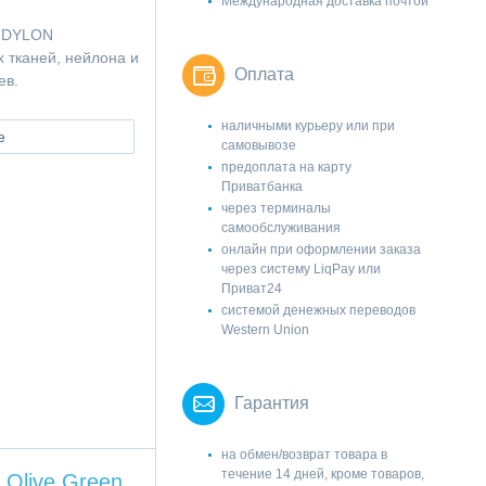
Международная доставка почтой
и DYLON
 тканей, нейлона и
Оплата
ев.
наличными курьеру или при
е
самовывозе
предоплата на карту
Приватбанка
через терминалы
самообслуживания
онлайн при оформлении заказа
через систему LiqPay или
Приват24
системой денежных переводов
Western Union
Гарантия
на обмен/возврат товара в
течение 14 дней, кроме товаров,
 Olive Green