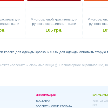
раситель для
Многоцелевой краситель для
Многоцелево
вания ткани
ручного окрашивания ткани
ручного ок
pose Scarlet
DYLON Multipurpose Cerise
DYLON M
рн.
105 грн.
10
Ta
ей
краска для одежды
краска DYLON для одежды
обновить старую
может «освежить» любимые вещи ☝️. Равномерное окрашивание, на
ИНФОРМАЦИЯ
КОНТАКТЫ
ДОСТАВКА
Киев, ул. Х
823
ВОЗВРАТ И ОБМЕН ТОВАРА