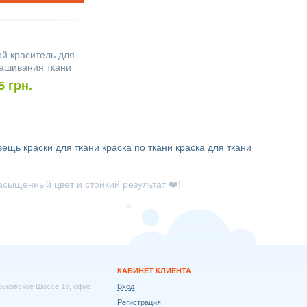
й краситель для
рашивания ткани
ultipurpose
5 грн.
ngerine
 вещь
краски для ткани
краска по ткани
краска для ткани
сыщенный цвет и стойкий результат ❤️!
КАБИНЕТ КЛИЕНТА
арьковское Шоссе 19, офис
Вход
Регистрация