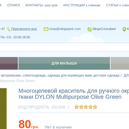
А
ОПЛАТА
КОНТАКТЫ, шоу-рум
ИНСТРУКЦИИ к слингам
СТАТЬИ о слин
5-47
Перезвоните мне
shop@slingopark.com
SlingoConsultant
К
Пн.-Сб.: 10.00-18.00
ДЛЯ МАЛЫША
, эргорюкзаки, слингоодежда, одежда для кормящих мам, детская одежда
ДЛ
ipurpose Olive Green
Многоцелевой краситель для ручного о
ткани DYLON Multipurpose Olive Green
КОД ПРОДУКТА:
101408
|
80
грн.
Нет в наличии