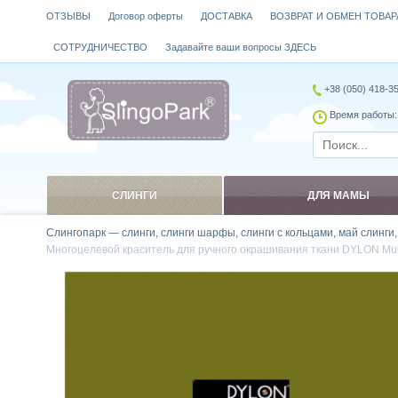
ОТЗЫВЫ
Договор оферты
ДОСТАВКА
ВОЗВРАТ И ОБМЕН ТОВАР
СОТРУДНИЧЕСТВО
Задавайте ваши вопросы ЗДЕСЬ
+38 (050) 418-3
Время работы: 
СЛИНГИ
ДЛЯ МАМЫ
Слингопарк — слинги, слинги шарфы, слинги с кольцами, май слинги
Многоцелевой краситель для ручного окрашивания ткани DYLON Mult