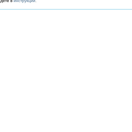
дете в
инструкции
.