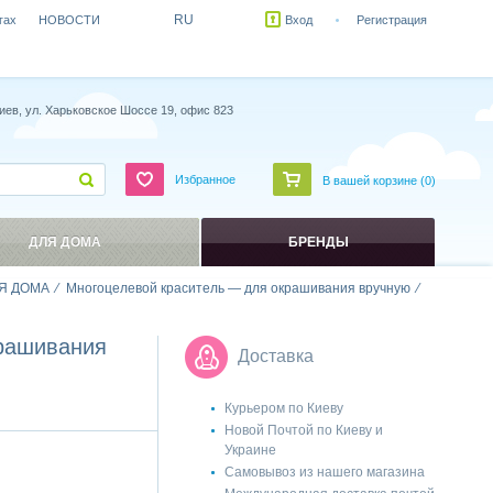
RU
гах
НОВОСТИ
Вход
Регистрация
иев, ул. Харьковское Шоссе 19, офис 823
Избранное
В вашей корзине (
0
)
ДЛЯ ДОМА
БРЕНДЫ
Я ДОМА
Многоцелевой краситель — для окрашивания вручную
крашивания
Доставка
Курьером по Киеву
Новой Почтой по Киеву и
Украине
Самовывоз из нашего магазина