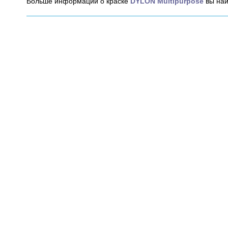
Больше информации о краске
DYLON Multipurpose
вы най