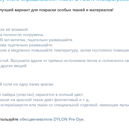
учший вариант для покраски особых тканей и материалов!
ьте её влажной.
ла полностю погружена.
00 мл кипятка, тщательно размешайте.
нова тщательно размешайте.
ором и медленно повышайте температуру, затем постоянно помешив
истой. Высушите вдали от прямых источников тепла и солнечного св
т других вещей.
 соли на одну пачку краски;
и лайкра (эластан) окрасятся в полный цвет;
аски на красной ткани даёт фиолетовый и т. д.;
лиэстера/шерсти или ткани со специальной отделкой, имеющие ярлы
спользуйте
обесцвечиватели DYLON Pre-Dye
.