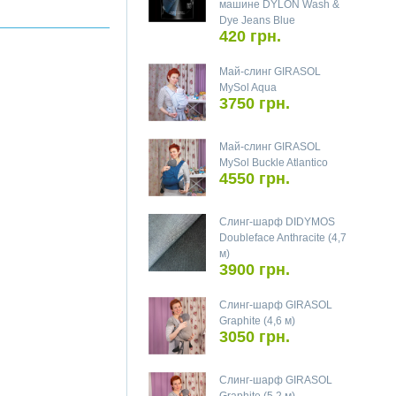
машине DYLON Wash &
Dye Jeans Blue
420 грн.
Май-слинг GIRASOL
MySol Aqua
3750 грн.
Май-слинг GIRASOL
MySol Buckle Atlantico
4550 грн.
Слинг-шарф DIDYMOS
Doubleface Anthracite (4,7
м)
3900 грн.
Слинг-шарф GIRASOL
Graphite (4,6 м)
3050 грн.
Слинг-шарф GIRASOL