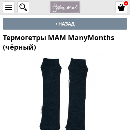
0
‹ НАЗАД
Термогетры MAM ManyMonths
(чёрный)