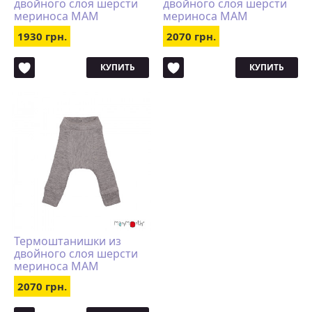
двойного слоя шерсти
двойного слоя шерсти
мериноса MAM
мериноса MAM
Manymonths (размер XS,
Manymonths (размер S,
1930 грн.
2070 грн.
красный)
красный)
КУПИТЬ
КУПИТЬ
Термоштанишки из
двойного слоя шерсти
мериноса MAM
Manymonths (размер S,
2070 грн.
светло-серый)