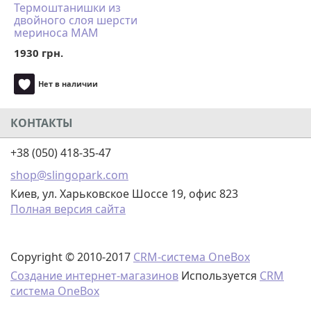
Термоштанишки из
двойного слоя шерсти
мериноса MAM
Manymonths (размер XS,
1930 грн.
светло-серый)
Нет в наличии
КОНТАКТЫ
+38 (050) 418-35-47
shop@slingopark.com
Киев, ул. Харьковское Шоссе 19, офис 823
Полная версия сайта
Copyright © 2010-2017
CRM-система OneBox
Создание интернет-магазинов
Используется
CRM
система OneBox