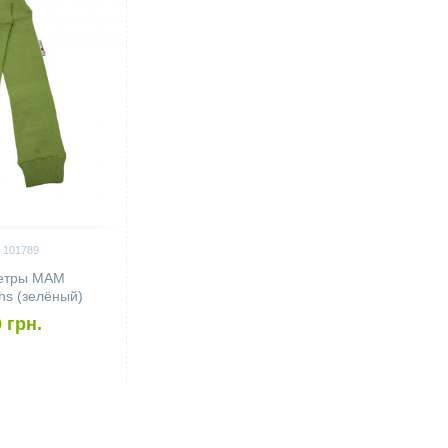
 101789
етры MAM
s (зелёный)
 грн.