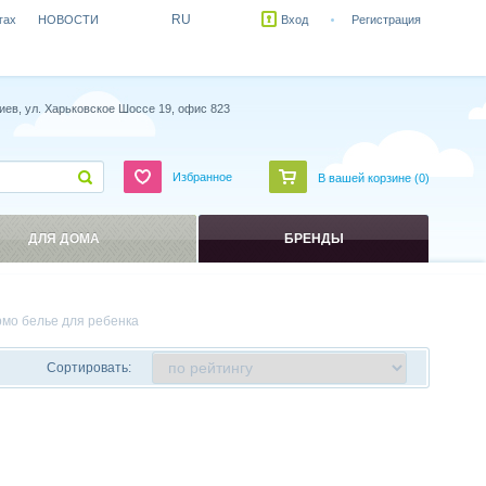
RU
гах
НОВОСТИ
Вход
Регистрация
иев, ул. Харьковское Шоссе 19, офис 823
Избранное
В вашей корзине (
0
)
ДЛЯ ДОМА
БРЕНДЫ
рмо белье для ребенка
Сортировать: