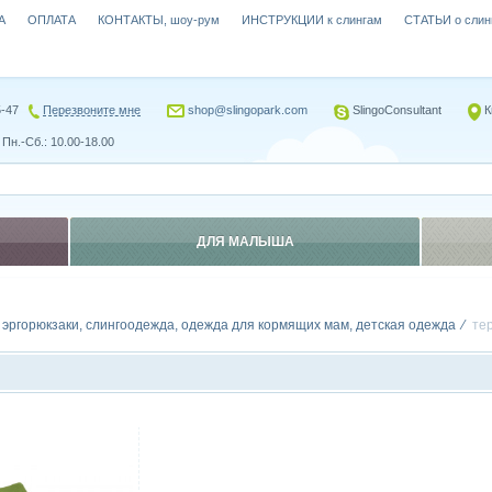
А
ОПЛАТА
КОНТАКТЫ, шоу-рум
ИНСТРУКЦИИ к слингам
СТАТЬИ о слин
5-47
Перезвоните мне
shop@slingopark.com
SlingoConsultant
К
Пн.-Сб.: 10.00-18.00
ДЛЯ МАЛЫША
, эргорюкзаки, слингоодежда, одежда для кормящих мам, детская одежда
те