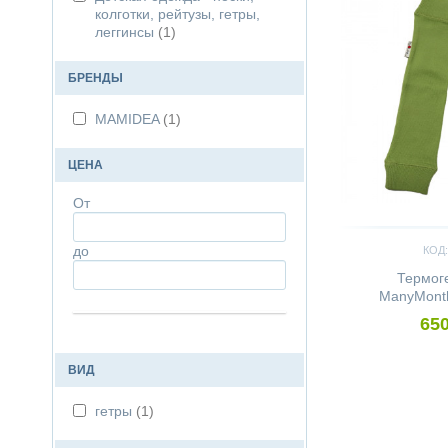
колготки, рейтузы, гетры,
леггинсы
(1)
БРЕНДЫ
MAMIDEA
(1)
ЦЕНА
От
до
КОД:
Термог
ManyMonth
650
ВИД
гетры
(1)