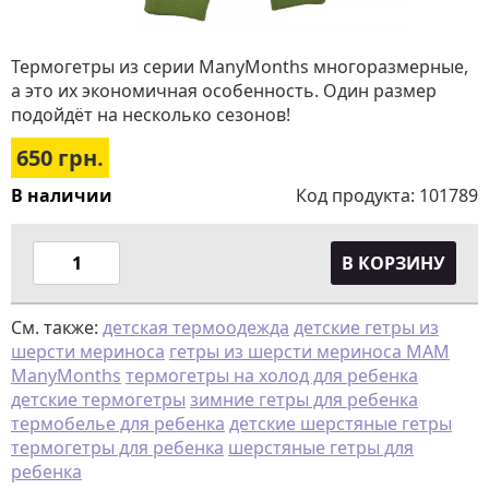
Термогетры из серии ManyMonths многоразмерные,
а это их экономичная особенность. Один размер
подойдёт на несколько сезонов!
650
грн.
В наличии
Код продукта:
101789
В КОРЗИНУ
См. также:
детская термоодежда
детские гетры из
шерсти мериноса
гетры из шерсти мериноса MAM
ManyMonths
термогетры на холод для ребенка
детские термогетры
зимние гетры для ребенка
термобелье для ребенка
детские шерстяные гетры
термогетры для ребенка
шерстяные гетры для
ребенка