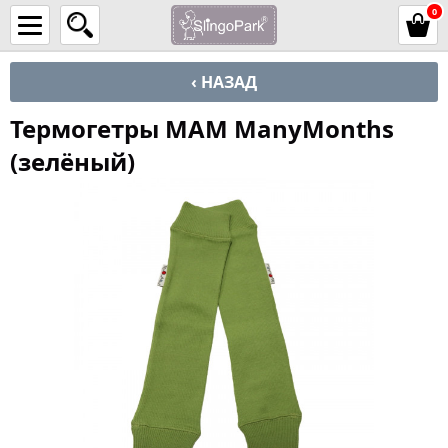
0
‹ НАЗАД
Термогетры MAM ManyMonths
(зелёный)