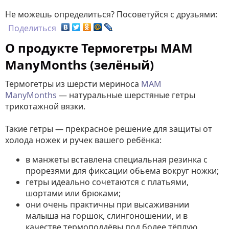
Не можешь определиться? Посоветуйся с друзьями:
Поделиться
О продукте Термогетры MAM
ManyMonths (зелёный)
Термогетры из шерсти мериноса
MAM
ManyMonths
— натуральные шерстяные гетры
трикотажной вязки.
Такие гетры — прекрасное решение для защиты от
холода ножек и ручек вашего ребёнка:
в манжеты вставлена специальная резинка с
прорезями для фиксации обьема вокруг ножки;
гетры идеально сочетаются с платьями,
шортами или брюками;
они очень практичны при высаживании
малыша на горшок, слингоношении, и в
качестве термоподдёвы под более тёплую