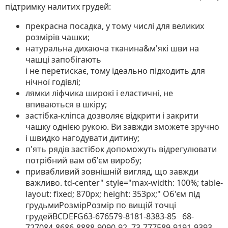
підтримку налитих грудей:
прекрасна посадка, у тому числі для великих
розмірів чашки;
натуральна дихаюча тканина&м'які шви на
чашці запобігають
і не перетискає, тому ідеально підходить для
нічної годівлі;
лямки ліфчика широкі і еластичні, не
впиваються в шкіру;
застібка-кліпса дозволяє відкрити і закрити
чашку однією рукою. Ви завжди зможете зручно
і швидко нагодувати дитину;
п'ять рядів застібок допоможуть відрегулювати
потрібний вам об'єм виробу;
привабливий зовнішній вигляд, що завжди
важливо. td-center" style="max-width: 100%; table-
layout: fixed; 870px; height: 353px;"
Об'єм під
грудьмиРозмірРозмір по вищій точці
грудейBCDEFG63-676579-8181-8383-85 68-
727084-8686-8888-9090-92 73-777589-9191-9393-