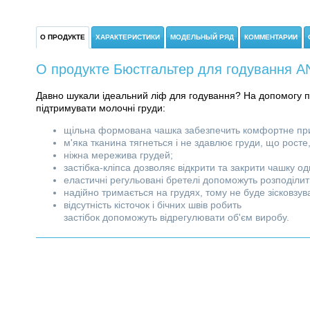
О ПРОДУКТЕ
ХАРАКТЕРИСТИКИ
МОДЕЛЬНЫЙ РЯД
КОММЕНТАРИИ
О продукте Бюстгальтер для годування ANI
Давно шукали ідеальний ліф для годування? На допомогу 
підтримувати молочні груди:
щільна формована чашка забезпечить комфортне при
м'яка тканина тягнеться і не здавлює груди, що росте, 
ніжна мережива грудей;
застібка-кліпса дозволяє відкрити та закрити чашку о
еластичні регульовані бретелі допоможуть розподілит
надійно тримається на грудях, тому не буде зісковзува
відсутність кісточок і бічних швів робить
застібок допоможуть відрегулювати об'єм виробу.