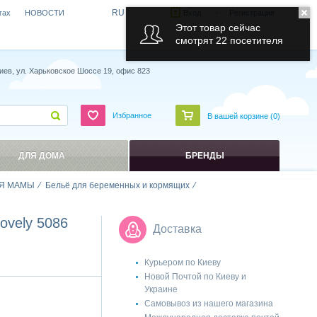
RU
гах
НОВОСТИ
Вход
Регистрация
Этот товар сейчас
смотрят 22 посетителя
иев, ул. Харьковское Шоссе 19, офис 823
Избранное
В вашей корзине (
0
)
ДЛЯ ДОМА
БРЕНДЫ
Я МАМЫ
Бельё для беременных и кормящих
ovely 5086
Доставка
Курьером по Киеву
Новой Почтой по Киеву и
Украине
Самовывоз из нашего магазина