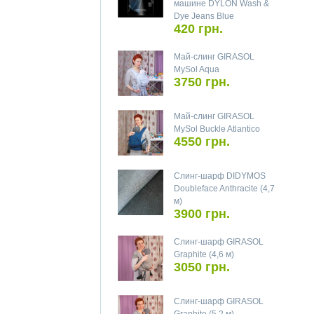
машине DYLON Wash &
Dye Jeans Blue
420 грн.
Май-слинг GIRASOL
MySol Aqua
3750 грн.
Май-слинг GIRASOL
MySol Buckle Atlantico
4550 грн.
Слинг-шарф DIDYMOS
Doubleface Anthracite (4,7
м)
3900 грн.
Слинг-шарф GIRASOL
Graphite (4,6 м)
3050 грн.
Слинг-шарф GIRASOL