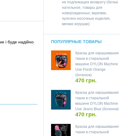
не подлежащих возврату (белье
нательное, товары для
новорожденных, варежки,
чулочно-носочные изделия,
мягкие игрушки)
ПОПУЛЯРНЫЕ ТОВАРЫ
ме і буде надійно
Краска для окрашивания
ткани в стиральной
машине DYLON Machine
Use Fresh Orange
(бочонок)
470 грн.
Краска для окрашивания
ткани в стиральной
машине DYLON Machine
Use Jeans Blue (бочонок)
470 грн.
Краска для окрашивания
ткани в стиральной