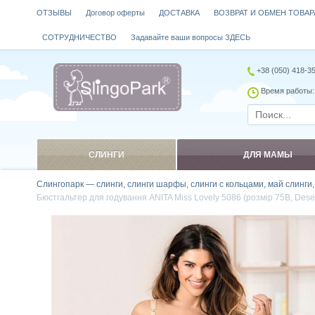
ОТЗЫВЫ
Договор оферты
ДОСТАВКА
ВОЗВРАТ И ОБМЕН ТОВАР
СОТРУДНИЧЕСТВО
Задавайте ваши вопросы ЗДЕСЬ
+38 (050) 418-3
Время работы: 
СЛИНГИ
ДЛЯ МАМЫ
Слингопарк — слинги, слинги шарфы, слинги с кольцами, май слинги
Бюстгальтер для годування ANITA Miss Lovely 5086 (розмір 75B, Deser