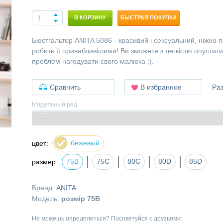
В КОРЗИНУ
БЫСТРАЯ ПОКУПКА
Бюстгальтер ANITA 5086 - красивий і сексуальний, ніжно п
робить її привабливішими! Ви зможете з легкістю опустити
проблем нагодувати свого малюка :).
Сравнить
В избранное
Ра
Модельный ряд
бежевый
цвет:
75B
75С
80C
80D
85D
размер:
Бренд:
ANITA
Модель:
розмір 75B
Не можешь определиться? Посоветуйся с друзьями: