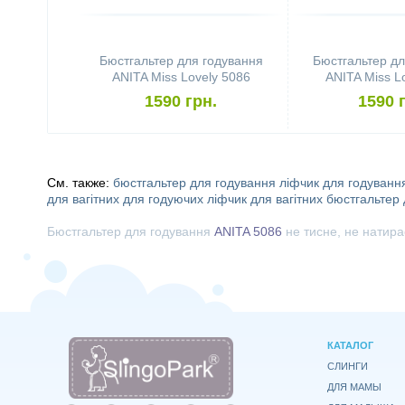
Бюстгальтер для годування
Бюстгальтер дл
ANITA Miss Lovely 5086
ANITA Miss L
(розмір 75B, Black)
(розмір 75C
1590 грн.
1590 
См. также:
бюстгальтер для годування
ліфчик для годуванн
для вагітних
для годуючих
ліфчик для вагітних
бюстгальтер
Бюстгальтер для годування
ANITA 5086
не тисне, не натира
КАТАЛОГ
СЛИНГИ
ДЛЯ МАМЫ