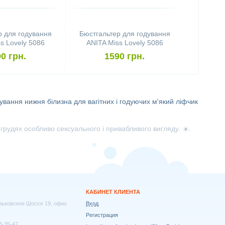
р для годування
Бюстгальтер для годування
s Lovely 5086
ANITA Miss Lovely 5086
80C, Desert)
(розмір 85D, Desert)
0 грн.
1590 грн.
дування
нижня білизна для вагітних і годуючих
м'який ліфчик
 грудях особливо сексуального і привабливого вигляду. ☀️.
КАБИНЕТ КЛИЕНТА
арьковское Шоссе 19, офис
Вход
Регистрация
8-35-47