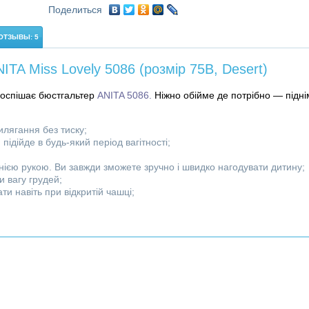
Поделиться
ОТЗЫВЫ: 5
TA Miss Lovely 5086 (розмір 75B, Desert)
поспішає бюстгальтер
ANITA 5086.
Ніжно обійме де потрібно — підні
лягання без тиску;
підійде в будь-який період вагітності;
днією рукою. Ви завжди зможете зручно і швидко нагодувати дитину;
и вагу грудей;
ти навіть при відкритій чашці;