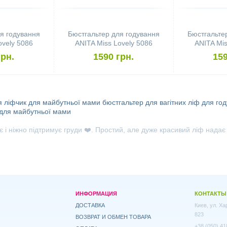
я годування
Бюстгальтер для годування
Бюстгальте
ovely 5086
ANITA Miss Lovely 5086
ANITA Mis
, Black)
(розмір 75B, Desert)
(розмір 
грн.
1590 грн.
159
я
ліфчик для майбутньої мами
бюстгальтер для вагітних
ліф для го
 для майбутньої мами
є і ніжно підтримує груди ❤️. Простий, але дуже красивий ліф надає
ИНФОРМАЦИЯ
КОНТАКТЫ
ДОСТАВКА
Киев, ул. Х
823
ВОЗВРАТ И ОБМЕН ТОВАРА
+38 (050) 41