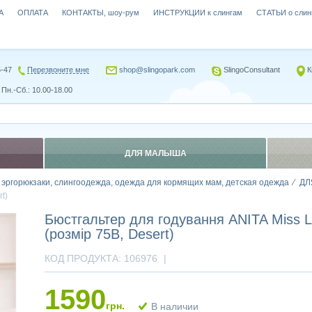
А
ОПЛАТА
КОНТАКТЫ, шоу-рум
ИНСТРУКЦИИ к слингам
СТАТЬИ о слин
5-47
Перезвоните мне
shop@slingopark.com
SlingoConsultant
К
Пн.-Сб.: 10.00-18.00
ДЛЯ МАЛЫША
, эргорюкзаки, слингоодежда, одежда для кормящих мам, детская одежда
ДЛ
t)
Бюстгальтер для годування ANITA Miss L
(розмір 75B, Desert)
КОД ПРОДУКТА:
106976
|
1590
грн.
В наличии