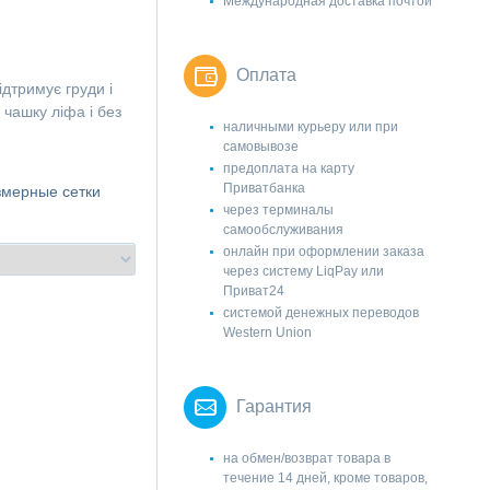
Международная доставка почтой
Оплата
ідтримує груди і
 чашку ліфа і без
наличными курьеру или при
самовывозе
предоплата на карту
Приватбанка
змерные сетки
через терминалы
самообслуживания
онлайн при оформлении заказа
через систему LiqPay или
Приват24
системой денежных переводов
Western Union
Гарантия
на обмен/возврат товара в
течение 14 дней, кроме товаров,