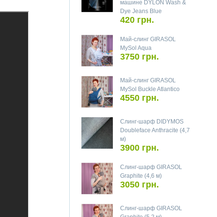
машине DYLON Wash &
Dye Jeans Blue
420 грн.
Май-слинг GIRASOL
MySol Aqua
3750 грн.
Май-слинг GIRASOL
MySol Buckle Atlantico
4550 грн.
Слинг-шарф DIDYMOS
Doubleface Anthracite (4,7
м)
3900 грн.
Слинг-шарф GIRASOL
Graphite (4,6 м)
3050 грн.
Слинг-шарф GIRASOL