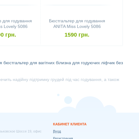
р для годування
Бюстгальтер для годування
s Lovely 5086
ANITA Miss Lovely 5086
80C, Desert)
(розмір 85D, Desert)
0 грн.
1590 грн.
я
бюстгальтер для вагітних
білизна для годуючих
ліфчик без
ить надійну підтримку грудей під час годування, а також
КАБИНЕТ КЛИЕНТА
арьковское Шоссе 19, офис
Вход
Регистрация