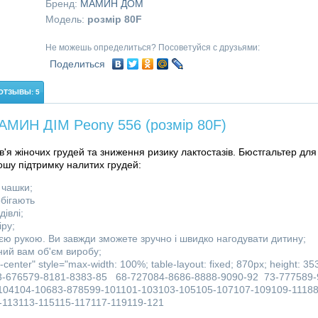
Бренд:
МАМИН ДОМ
Модель:
розмір 80F
Не можешь определиться? Посоветуйся с друзьями:
Поделиться
ОТЗЫВЫ: 5
АМИН ДІМ Peony 556 (розмір 80F)
'я жіночих грудей та зниження ризику лактостазів. Бюстгальтер для
рошу підтримку налитих грудей:
 чашки;
бігають
дівлі;
іру;
нією рукою. Ви завжди зможете зручно і швидко нагодувати дитину;
ний вам об'єм виробу;
nter" style="max-width: 100%; table-layout: fixed; 870px; height: 35
63-676579-8181-8383-85 68-727084-8686-8888-9090-92 73-777589-
104104-10683-878599-101101-103103-105105-107107-109109-11188
-113113-115115-117117-119119-121