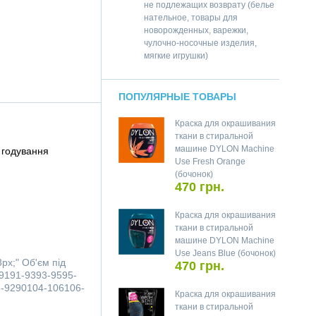
не подлежащих возврату (белье
нательное, товары для
новорожденных, варежки,
чулочно-носочные изделия,
мягкие игрушки)
ПОПУЛЯРНЫЕ ТОВАРЫ
Краска для окрашивания
ткани в стиральной
машине DYLON Machine
 годування
Use Fresh Orange
(бочонок)
470 грн.
Краска для окрашивания
ткани в стиральной
машине DYLON Machine
Use Jeans Blue (бочонок)
3px;"
Об'єм під
470 грн.
9191-9393-9595-
-9290104-106106-
Краска для окрашивания
ткани в стиральной