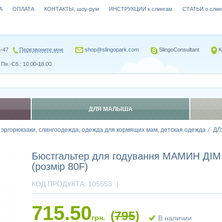
А
ОПЛАТА
КОНТАКТЫ, шоу-рум
ИНСТРУКЦИИ к слингам
СТАТЬИ о слин
5-47
Перезвоните мне
shop@slingopark.com
SlingoConsultant
К
Пн.-Сб.: 10.00-18.00
ДЛЯ МАЛЫША
, эргорюкзаки, слингоодежда, одежда для кормящих мам, детская одежда
ДЛ
Бюстгальтер для годування МАМИН ДІМ
(розмір 80F)
КОД ПРОДУКТА:
105553
|
715.50
(
795
)
грн.
В наличии