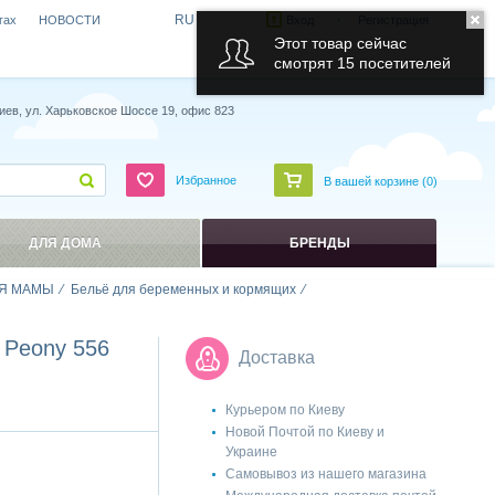
RU
гах
НОВОСТИ
Вход
Регистрация
Этот товар сейчас
смотрят 15 посетителей
иев, ул. Харьковское Шоссе 19, офис 823
Избранное
В вашей корзине (
0
)
ДЛЯ ДОМА
БРЕНДЫ
Я МАМЫ
Бельё для беременных и кормящих
 Peony 556
Доставка
Курьером по Киеву
Новой Почтой по Киеву и
Украине
Самовывоз из нашего магазина