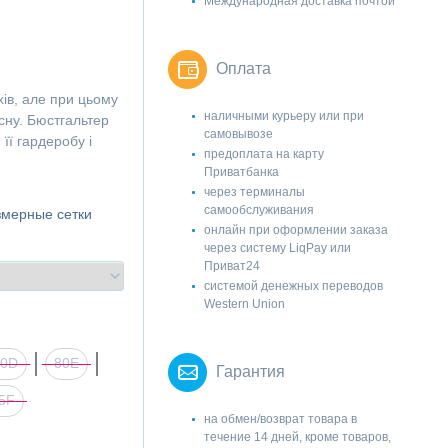
Международная доставка почтой
Оплата
хів, але при цьому
наличными курьеру или при
сну. Бюстгальтер
самовывозе
ї гардеробу і
предоплата на карту
Приватбанка
через терминалы
самообслуживания
змерные сетки
онлайн при оформлении заказа
через систему LiqPay или
Приват24
системой денежных переводов
Western Union
80D
80E
Гарантия
5F
на обмен/возврат товара в
течение 14 дней, кроме товаров,