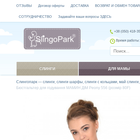
ОТЗЫВЫ
Договор оферты
ДОСТАВКА
ВОЗВРАТ И ОБМЕН ТОВАР
СОТРУДНИЧЕСТВО
Задавайте ваши вопросы ЗДЕСЬ
+38 (050) 418-3
Время работы: 
СЛИНГИ
ДЛЯ МАМЫ
Слингопарк — слинги, слинги шарфы, слинги с кольцами, май слинги
Бюстгальтер для годування МАМИН ДІМ Peony 556 (розмір 80F)