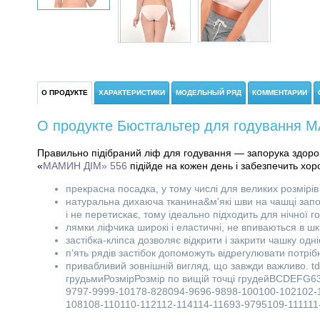
О ПРОДУКТЕ
ХАРАКТЕРИСТИКИ
МОДЕЛЬНЫЙ РЯД
КОММЕНТАРИИ
О продукте Бюстгальтер для годування М
Правильно підібраний ліф для годування — запорука здоров
«
МАМИН ДІМ» 556
підійде на кожен день і забезпечить хо
прекрасна посадка, у тому числі для великих розмірів
натуральна дихаюча тканина&м'які шви на чашці запо
і не перетискає, тому ідеально підходить для нічної го
лямки ліфчика широкі і еластичні, не впиваються в шк
застібка-кліпса дозволяє відкрити і закрити чашку од
п'ять рядів застібок допоможуть відрегулювати потріб
привабливий зовнішній вигляд, що завжди важливо. td-ce
грудьмиРозмірРозмір по вищій точці грудейBCDEFG
9797-9999-10178-828094-9696-9898-100100-102102-
108108-110110-112112-114114-11693-9795109-111111