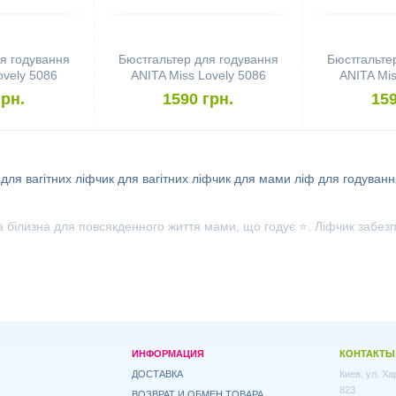
я годування
Бюстгальтер для годування
Бюстгальте
ovely 5086
ANITA Miss Lovely 5086
ANITA Mis
, Black)
(розмір 75B, Desert)
(розмір 
грн.
1590 грн.
159
 для вагітних
ліфчик для вагітних
ліфчик для мами
ліф для годуванн
лизна для повсякденного життя мами, що годує ⭐. Ліфчик забезпеч
ИНФОРМАЦИЯ
КОНТАКТЫ
ДОСТАВКА
Киев, ул. Х
823
ВОЗВРАТ И ОБМЕН ТОВАРА