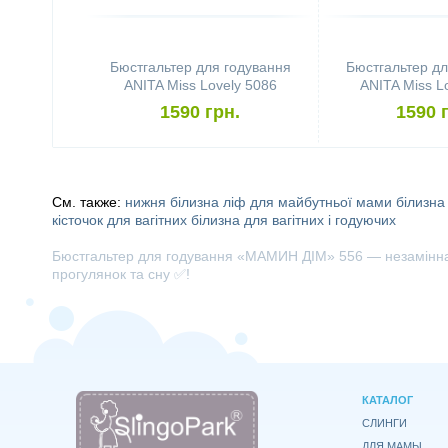
Бюстгальтер для годування
Бюстгальтер дл
ANITA Miss Lovely 5086
ANITA Miss L
(розмір 75B, Black)
(розмір 75C
1590 грн.
1590 
См. также:
нижня білизна
ліф для майбутньої мами
білизна
кісточок для вагітних
білизна для вагітних і годуючих
Бюстгальтер для годування «МАМИН ДІМ» 556 — незамінна бі
прогулянок та сну ✅!
КАТАЛОГ
СЛИНГИ
ДЛЯ МАМЫ