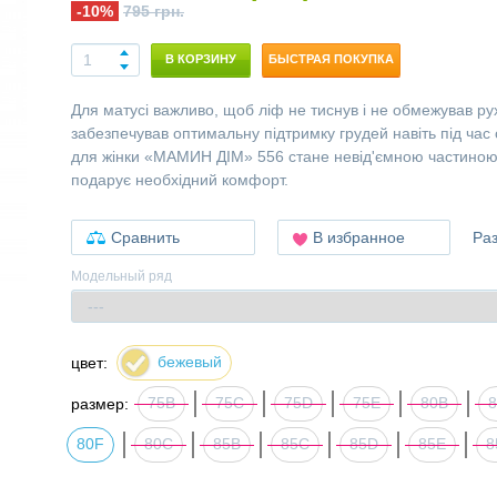
-10%
795 грн.
В КОРЗИНУ
БЫСТРАЯ ПОКУПКА
Для матусі важливо, щоб ліф не тиснув і не обмежував ру
забезпечував оптимальну підтримку грудей навіть під час 
для жінки «МАМИН ДІМ» 556 стане невід'ємною частиною ї
подарує необхідний комфорт.
Сравнить
В избранное
Ра
Модельный ряд
бежевый
цвет:
75B
75C
75D
75E
80B
размер:
80F
80С
85B
85C
85D
85E
8