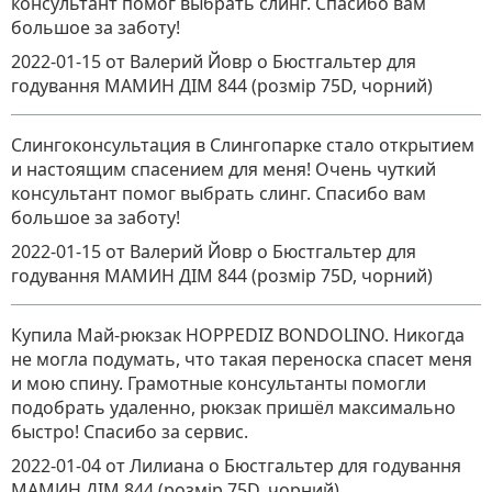
консультант помог выбрать слинг. Спасибо вам
большое за заботу!
2022-01-15
от Валерий Йовр
о
Бюстгальтер для
годування МАМИН ДІМ 844 (розмір 75D, чорний)
Слингоконсультация в Слингопарке стало открытием
и настоящим спасением для меня! Очень чуткий
консультант помог выбрать слинг. Спасибо вам
большое за заботу!
2022-01-15
от Валерий Йовр
о
Бюстгальтер для
годування МАМИН ДІМ 844 (розмір 75D, чорний)
Купила Май-рюкзак HOPPEDIZ BONDOLINO. Никогда
не могла подумать, что такая переноска спасет меня
и мою спину. Грамотные консультанты помогли
подобрать удаленно, рюкзак пришёл максимально
быстро! Спасибо за сервис.
2022-01-04
от Лилиана
о
Бюстгальтер для годування
МАМИН ДІМ 844 (розмір 75D, чорний)