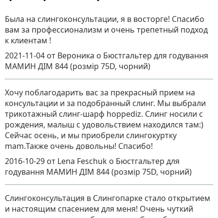
Была на слингоконсультации, я в восторге! Спасибо
вам за профессионализм и очень трепетный подход
к клиентам !
2021-11-04
от Вероника
о
Бюстгальтер для годування
МАМИН ДІМ 844 (розмір 75D, чорний)
Хочу поблагодарить вас за прекрасный прием на
консультации и за подобранный слинг. Мы выбрали
трикотажный слинг-шарф hoppediz. Слинг носили с
рождения, малыш с удовольствием находился там:)
Сейчас осень, и мы приобрели слингокуртку
mam.Также очень довольны! Спасибо!
2016-10-29
от Lena Feschuk
о
Бюстгальтер для
годування МАМИН ДІМ 844 (розмір 75D, чорний)
Слингоконсультация в Слингопарке стало открытием
и настоящим спасением для меня! Очень чуткий