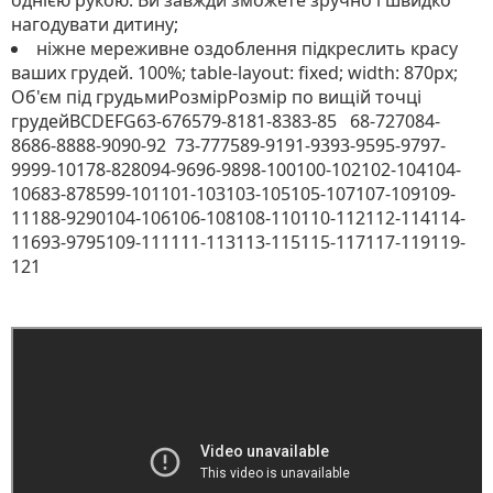
однією рукою. Ви завжди зможете зручно і швидко
нагодувати дитину;
ніжне мереживне оздоблення підкреслить красу
ваших грудей. 100%; table-layout: fixed; width: 870px;
Об'єм під грудьмиРозмірРозмір по вищій точці
грудейBCDEFG63-676579-8181-8383-85 68-727084-
8686-8888-9090-92 73-777589-9191-9393-9595-9797-
9999-10178-828094-9696-9898-100100-102102-104104-
10683-878599-101101-103103-105105-107107-109109-
11188-9290104-106106-108108-110110-112112-114114-
11693-9795109-111111-113113-115115-117117-119119-
121