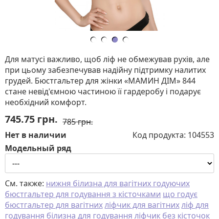
Для матусі важливо, щоб ліф не обмежував рухів, але
при цьому забезпечував надійну підтримку налитих
грудей. Бюстгальтер для жінки «МАМИН ДІМ» 844
стане невід'ємною частиною її гардеробу і подарує
необхідний комфорт.
745.75
грн.
785 грн.
Нет в наличии
Код продукта:
104553
Модельный ряд
См. также:
нижня білизна для вагітних годуючих
бюстгальтер для годування з кісточками
що годує
бюстгальтер для вагітних
ліфчик для вагітних
ліф для
годування
білизна для годування
ліфчик без кісточок