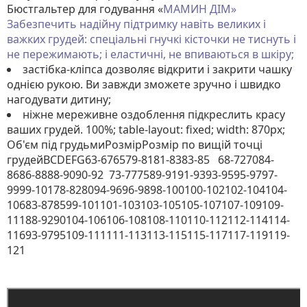
Бюстгальтер для годування «
МАМИН ДІМ»
Забезпечить надійну підтримку навіть великих і
важких грудей: спеціальні гнучкі кісточки не тиснуть і
не пережимають; і еластичні, не впиваються в шкіру;
застібка-кліпса дозволяє відкрити і закрити чашку
однією рукою. Ви завжди зможете зручно і швидко
нагодувати дитину;
ніжне мереживне оздоблення підкреслить красу
ваших грудей. 100%; table-layout: fixed; width: 870px;
Об'єм під грудьмиРозмірРозмір по вищій точці
грудейBCDEFG63-676579-8181-8383-85 68-727084-
8686-8888-9090-92 73-777589-9191-9393-9595-9797-
9999-10178-828094-9696-9898-100100-102102-104104-
10683-878599-101101-103103-105105-107107-109109-
11188-9290104-106106-108108-110110-112112-114114-
11693-9795109-111111-113113-115115-117117-119119-
121