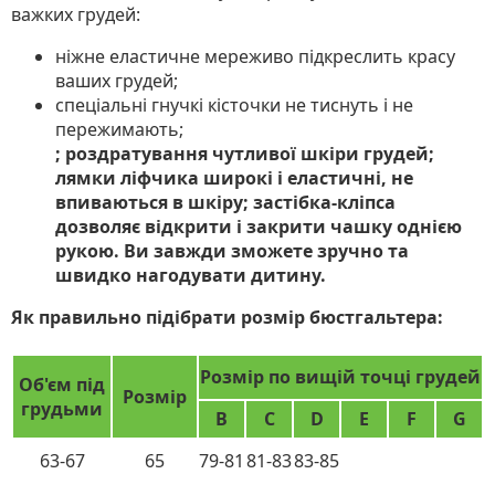
важких грудей:
ніжне еластичне мереживо підкреслить красу
ваших грудей;
спеціальні гнучкі кісточки не тиснуть і не
пережимають;
; роздратування чутливої ​​шкіри грудей;
лямки ліфчика широкі і еластичні, не
впиваються в шкіру; застібка-кліпса
дозволяє відкрити і закрити чашку однією
рукою. Ви завжди зможете зручно та
швидко нагодувати дитину.
Як правильно підібрати розмір бюстгальтера:
Розмір по вищій точці грудей
Об'єм під
Розмір
грудьми
B
C
D
E
F
G
63-67
65
79-81
81-83
83-85