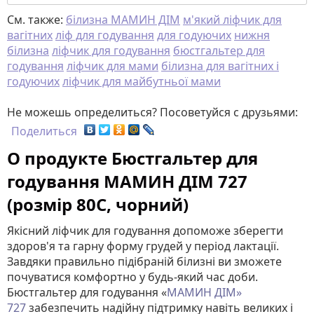
См. также:
білизна МАМИН ДІМ
м'який ліфчик для
вагітних
ліф для годування
для годуючих
нижня
білизна
ліфчик для годування
бюстгальтер для
годування
ліфчик для мами
білизна для вагітних і
годуючих
ліфчик для майбутньої мами
Не можешь определиться? Посоветуйся с друзьями:
Поделиться
О продукте Бюстгальтер для
годування МАМИН ДІМ 727
(розмір 80C, чорний)
Якісний ліфчик для годування допоможе зберегти
здоров'я та гарну форму грудей у ​​період лактації.
Завдяки правильно підібраній білизні ви зможете
почуватися комфортно у будь-який час доби.
Бюстгальтер для годування «
МАМИН ДІМ»
727
забезпечить надійну підтримку навіть великих і