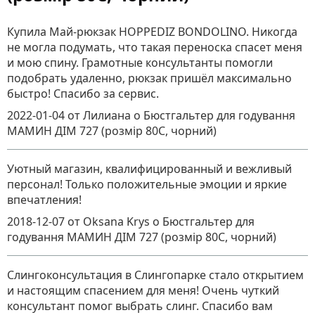
Купила Май-рюкзак HOPPEDIZ BONDOLINO. Никогда
не могла подумать, что такая переноска спасет меня
и мою спину. Грамотные консультанты помогли
подобрать удаленно, рюкзак пришёл максимально
быстро! Спасибо за сервис.
2022-01-04
от Лилиана
о
Бюстгальтер для годування
МАМИН ДІМ 727 (розмір 80C, чорний)
Уютный магазин, квалифицированный и вежливый
персонал! Только положительные эмоции и яркие
впечатления!
2018-12-07
от Oksana Krys
о
Бюстгальтер для
годування МАМИН ДІМ 727 (розмір 80C, чорний)
Слингоконсультация в Слингопарке стало открытием
и настоящим спасением для меня! Очень чуткий
консультант помог выбрать слинг. Спасибо вам