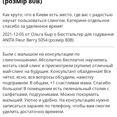
(розмір 80В)
Как круто, что в Киеве есть место, где вас с радостью
научат пользоваться слингом. Катерине отдельное
спасибо за уделенное время!
2021-12-05
от Ольга Быр
о
Бюстгальтер для годування
ANITA Fleur Berry 5054 (розмір 80В)
Были с малышом на консультации по
слингоношению. Абсолютно бесплатно научились
мотать свой слинг и присмотрели (купили) отличный
май-слинг на будущее. Консультант обалденная! Все
чётко, ясно, все вопросы обсудили, намотку
подправили. В общем, +1 счастливая мама. Спасибо
большое! В помещении есть пеленальный столик с
салфетками, подгузниками. Можно покормить
малышей. Уютно и удобно. На консультацию нужно
записаться заранее по телефону, чтобы вам смогли
уделить достаточно времени.