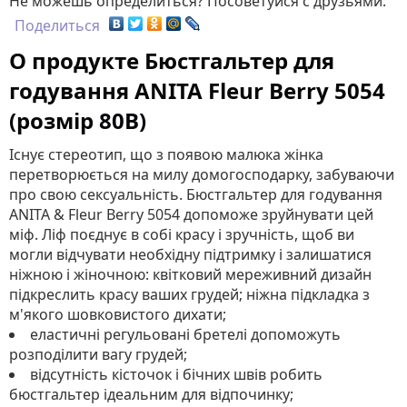
Не можешь определиться? Посоветуйся с друзьями:
Поделиться
О продукте Бюстгальтер для
годування ANITA Fleur Berry 5054
(розмір 80В)
Існує стереотип, що з появою малюка жінка
перетворюється на милу домогосподарку, забуваючи
про свою сексуальність. Бюстгальтер для годування
ANITA & Fleur Berry 5054 допоможе зруйнувати цей
міф. Ліф поєднує в собі красу і зручність, щоб ви
могли відчувати необхідну підтримку і залишатися
ніжною і жіночною: квітковий мереживний дизайн
підкреслить красу ваших грудей; ніжна підкладка з
м'якого шовковистого дихати;
еластичні регульовані бретелі допоможуть
розподілити вагу грудей;
відсутність кісточок і бічних швів робить
бюстгальтер ідеальним для відпочинку;