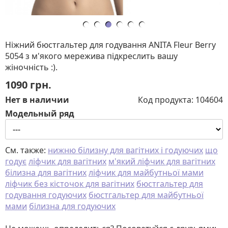
Ніжний бюстгальтер для годування ANITA Fleur Berry
5054 з м'якого мережива підкреслить вашу
жіночність :).
1090
грн.
Нет в наличии
Код продукта:
104604
Модельный ряд
См. также:
нижню білизну для вагітних і годуючих
що
годує
ліфчик для вагітних
м'який ліфчик для вагітних
білизна для вагітних
ліфчик для майбутньої мами
ліфчик без кісточок для вагітних
бюстгальтер для
годування годуючих
бюстгальтер для майбутньої
мами
білизна для годуючих