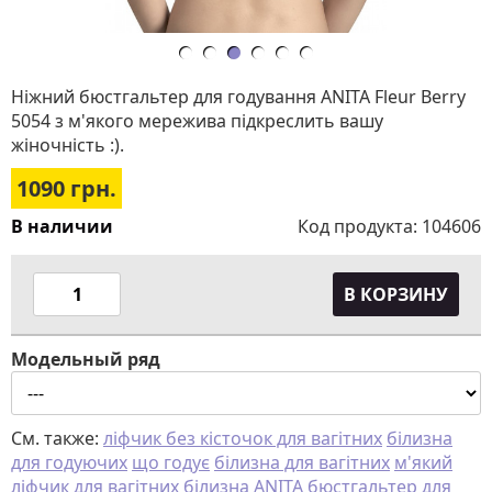
Ніжний бюстгальтер для годування ANITA Fleur Berry
5054 з м'якого мережива підкреслить вашу
жіночність :).
1090
грн.
В наличии
Код продукта:
104606
В КОРЗИНУ
Модельный ряд
См. также:
ліфчик без кісточок для вагітних
білизна
для годуючих
що годує
білизна для вагітних
м'який
ліфчик для вагітних
білизна ANITA
бюстгальтер для