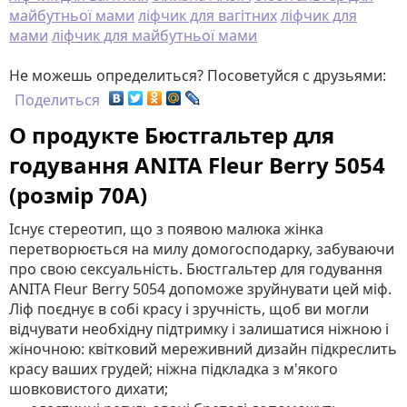
майбутньої мами
ліфчик для вагітних
ліфчик для
мами
ліфчик для майбутньої мами
Не можешь определиться? Посоветуйся с друзьями:
Поделиться
О продукте Бюстгальтер для
годування ANITA Fleur Berry 5054
(розмір 70A)
Існує стереотип, що з появою малюка жінка
перетворюється на милу домогосподарку, забуваючи
про свою сексуальність. Бюстгальтер для годування
ANITA Fleur Berry 5054 допоможе зруйнувати цей міф.
Ліф поєднує в собі красу і зручність, щоб ви могли
відчувати необхідну підтримку і залишатися ніжною і
жіночною: квітковий мереживний дизайн підкреслить
красу ваших грудей; ніжна підкладка з м'якого
шовковистого дихати;