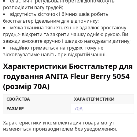
еластичні регульовані бретелі допоможуть
розподілити вагу грудей;
відсутність кісточок і бічних швів робить
бюстгальтер ідеальним для відпочинку;
м'яка тканина тягнеться і не здавлює зростаючу
грудь,> відкрити та закрити чашку однією рукою. Ви
завжди зможете зручно і швидко нагодувати дитину;
надійно тримається на грудях, тому не
зісковзуватиме навіть при відкритій чашці.
Характеристики Бюстгальтер для
годування ANITA Fleur Berry 5054
(розмір 70A)
СВОЙСТВА
ХАРАКТЕРИСТИКИ
70А
РАЗМЕР
Характеристики и комплектация товара могут
изменяться производителем без уведомления.