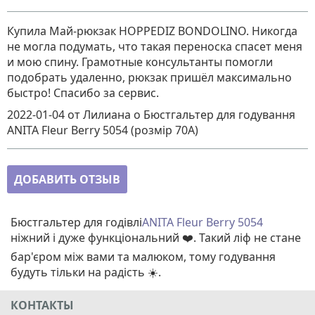
Купила Май-рюкзак HOPPEDIZ BONDOLINO. Никогда
не могла подумать, что такая переноска спасет меня
и мою спину. Грамотные консультанты помогли
подобрать удаленно, рюкзак пришёл максимально
быстро! Спасибо за сервис.
2022-01-04
от Лилиана
о
Бюстгальтер для годування
ANITA Fleur Berry 5054 (розмір 70A)
ДОБАВИТЬ ОТЗЫВ
Бюстгальтер для годівлі
ANITA Fleur Berry 5054
ніжний і дуже функціональний ❤️. Такий ліф не стане
бар'єром між вами та малюком, тому годування
будуть тільки на радість ☀️.
КОНТАКТЫ