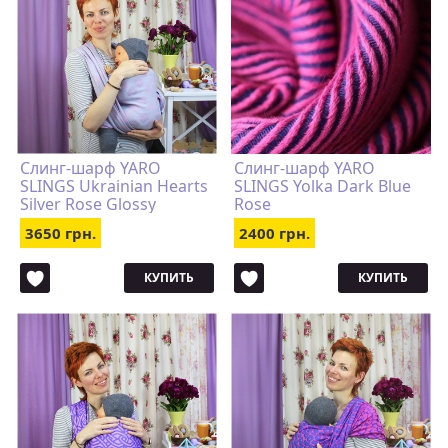
Слинг-шарф YARO
Слинг-шарф YARO
SLINGS Ukrainian Hearts
SLINGS Yolka Dark Blue
Silver Rose Glossy
Rose
3650 грн.
2400 грн.
КУПИТЬ
КУПИТЬ