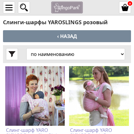
0
Слинги-шарфы YAROSLINGS розовый
‹ НАЗАД
Слинг-шарф YARO
Слинг-шарф YARO