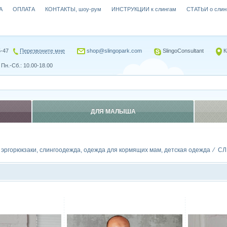
А
ОПЛАТА
КОНТАКТЫ, шоу-рум
ИНСТРУКЦИИ к слингам
СТАТЬИ о слин
5-47
Перезвоните мне
shop@slingopark.com
SlingoConsultant
К
Пн.-Сб.: 10.00-18.00
ДЛЯ МАЛЫША
, эргорюкзаки, слингоодежда, одежда для кормящих мам, детская одежда
СЛ
Сравнить
Сравн