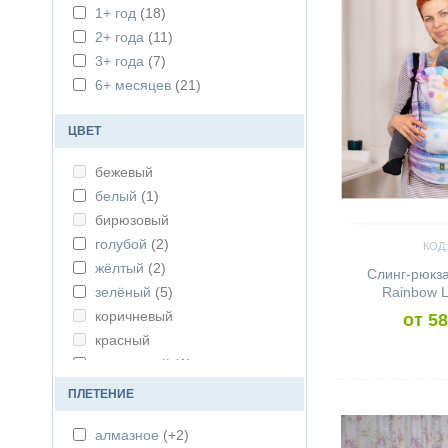
1+ год
(18)
2+ года
(11)
3+ года
(7)
6+ месяцев
(21)
ЦВЕТ
бежевый
белый
(1)
бирюзовый
голубой
(2)
КОД:
жёлтый
(2)
Слинг-рюкз
зелёный
(5)
Rainbow L
коричневый
от 58
красный
малиновый
(1)
натур
Сравнить
ПЛЕТЕНИЕ
оранжевый
(1)
алмазное
(+2)
радужный
(1)