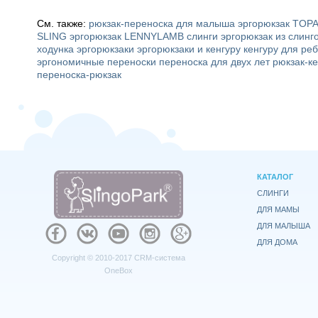
См. также:
рюкзак-переноска для малыша
эргорюкзак TOP
SLING
эргорюкзак LENNYLAMB
слинги
эргорюкзак из слинг
ходунка
эргорюкзаки
эргорюкзаки и кенгуру
кенгуру для ре
эргономичные переноски
переноска для двух лет
рюкзак-ке
переноска-рюкзак
КАТАЛОГ
СЛИНГИ
ДЛЯ МАМЫ
ДЛЯ МАЛЫША
ДЛЯ ДОМА
Copyright © 2010-2017
CRM-система
OneBox