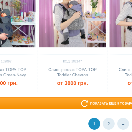
 102097
КОД: 102147
зак TOPA-TOP
Слинг-рюкзак TOPA-TOP
Слинг
rn Green-Navy
Toddler Chevron
Tod
00 грн.
от 3800 грн.
о
ПОКАЗАТЬ ЕЩЕ 9 ТОВАР
1
2
→