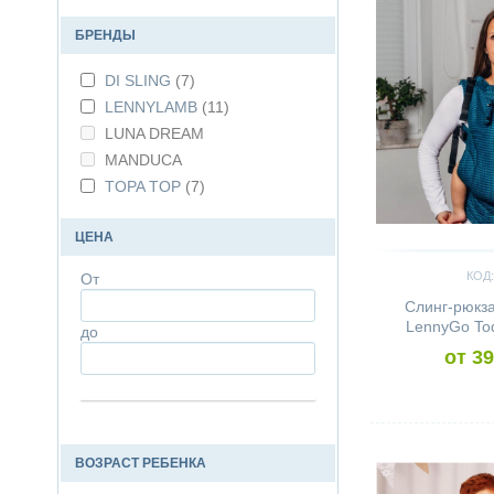
БРЕНДЫ
DI SLING
(7)
LENNYLAMB
(11)
LUNA DREAM
MANDUCA
TOPA TOP
(7)
ЦЕНА
КОД:
От
Слинг-рюкз
LennyGo Tod
до
от 39
Сравнить
ВОЗРАСТ РЕБЕНКА