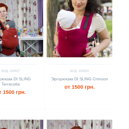
КОД: 104927
КОД: 104929
рюкзак DI SLING
Эргорюкзак DI SLING Crimson
Terracotta
от 1500 грн.
т 1500 грн.
ить
Сравнить