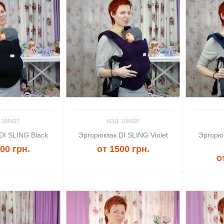
 105427
КОД: 105428
DI SLING Black
Эргорюкзак DI SLING Violet
Эргорю
00 грн.
от 1500 грн.
о
Сравнить
Сравн