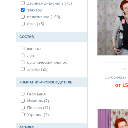
двойная диагональ
(+5)
розовый
(1)
жаккард
серый
(8)
полотняное
(+38)
синий
(3)
ёлка
(+5)
сиреневый
(2)
чёрный
(2)
СОСТАВ
конопля
лён
органический хлопок
хлопок
(25)
КОД:
Эргорюкзак 
КОМПАНИЯ-ПРОИЗВОДИТЕЛЬ
от 15
Германия
Израиль
(7)
Сравнить
Польша
(11)
Украина
(7)
РАЗМЕР