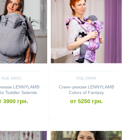
КОД: 106021
КОД: 106008
рюкзак LENNYLAMB
Слинг-рюкзак LENNYLAMB
o Toddler Selenite
Colors of Fantasy
т 3900 грн.
от 5250 грн.
ить
Сравнить