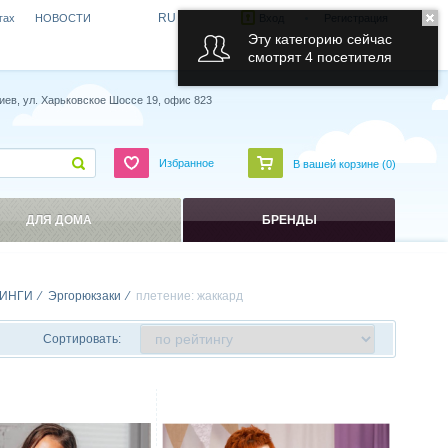
RU
гах
НОВОСТИ
Вход
Регистрация
Эту категорию сейчас
смотрят 4 посетителя
иев, ул. Харьковское Шоссе 19, офис 823
Избранное
В вашей корзине (
0
)
ДЛЯ ДОМА
БРЕНДЫ
ИНГИ
Эргорюкзаки
плетение: жаккард
Сортировать:
ить
Сравнить