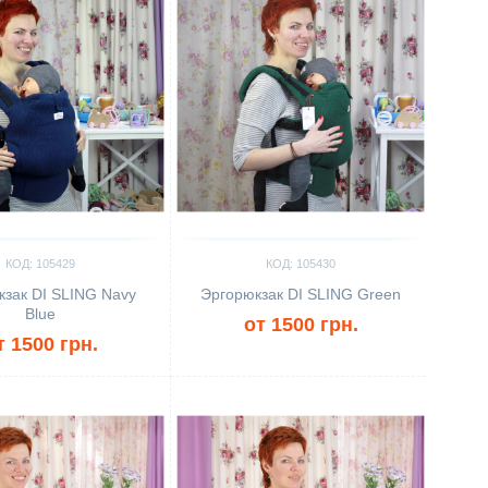
КОД: 105429
КОД: 105430
кзак DI SLING Navy
Эргорюкзак DI SLING Green
Blue
от 1500 грн.
т 1500 грн.
ить
Сравнить