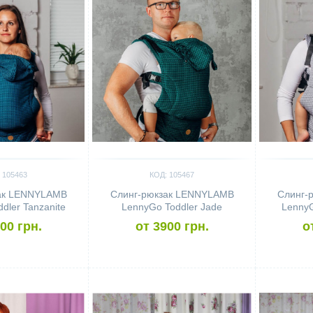
 105463
КОД: 105467
ак LENNYLAMB
Слинг-рюкзак LENNYLAMB
Слинг-
dler Tanzanite
LennyGo Toddler Jade
LennyG
00 грн.
от 3900 грн.
о
Сравнить
Сравн