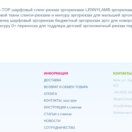
A-TOP
шарфовый слинг-рюкзак
эргорюкзаки LENNYLAMB
эргорюкза
овой ткани
слинги-рюкзаки и кенгуру
эргорюкзак для малышей
эрго
бенка
шарфовый эргорюкзак
бюджетный эргорюкзак
эрго для новор
нгуру 0+
переноска для тоддлера
детский эргономичный рюкзак
пе
ИНФОРМАЦИЯ
КОНТАКТЫ
ДОСТАВКА
Киев, ул. Х
823
ВОЗВРАТ И ОБМЕН ТОВАРА
+38 (050) 41
ОПЛАТА
SlingoConsul
КОНТАКТЫ, шоу-рум
shop@slingo
ИНСТРУКЦИИ к слингам
Мобильная в
СТАТЬИ о слингах
НОВОСТИ
СОТРУДНИЧЕСТВО