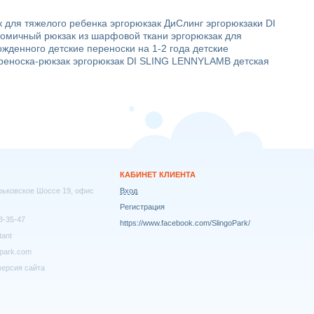
к для тяжелого ребенка
эргорюкзак ДиСлинг
эргорюкзаки DI
номичный рюкзак из шарфовой ткани
эргорюкзак для
ожденного
детские переноски на 1-2 года
детские
реноска-рюкзак
эргорюкзак DI SLING
LENNYLAMB
детская
КАБИНЕТ КЛИЕНТА
арьковское Шоссе 19, офис
Вход
Регистрация
8-35-47
https://www.facebook.com/SlingoPark/
tant
park.com
ерсия сайта