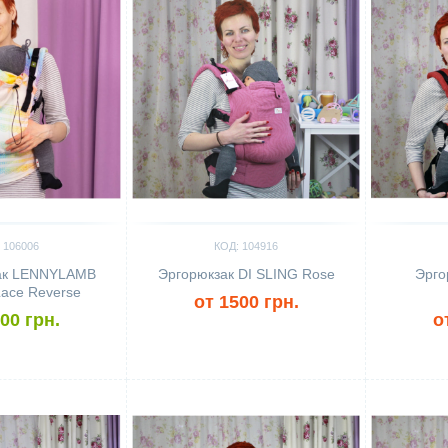
 106006
КОД: 104916
ак LENNYLAMB
Эргорюкзак DI SLING Rose
Эрго
ace Reverse
от 1500 грн.
00 грн.
о
Сравнить
Сравн