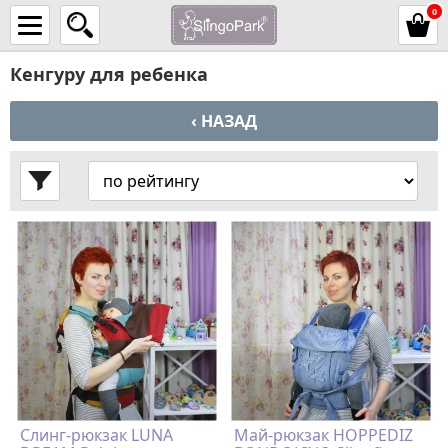
0
Кенгуру для ребенка
‹ НАЗАД
Слинг-рюкзак LUNA
Май-рюкзак HOPPEDIZ