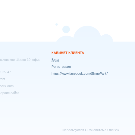
КАБИНЕТ КЛИЕНТА
арьковское Шоссе 19, офис
Вход
Регистрация
8-35-47
https://www.facebook.com/SlingoPark/
tant
park.com
ерсия сайта
Используется
CRM система OneBox