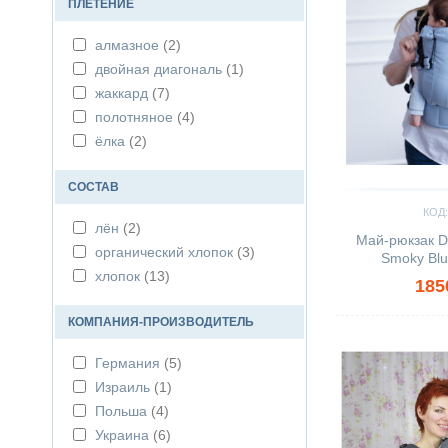
ПЛЕТЕНИЕ
сиреневый
(1)
алмазное
(2)
чёрный
(2)
двойная диагональ
(1)
жаккард
(7)
полотняное
(4)
ёлка
(2)
СОСТАВ
КОД:
лён
(2)
Май-рюкзак D
органический хлопок
(3)
Smoky Blu
хлопок
(13)
185
КОМПАНИЯ-ПРОИЗВОДИТЕЛЬ
Сравнить
Германия
(5)
Израиль
(1)
Польша
(4)
Украина
(6)