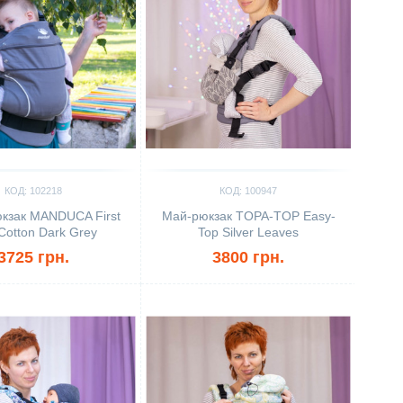
КОД: 102218
КОД: 100947
кзак MANDUCA First
Май-рюкзак TOPA-TOP Easy-
Cotton Dark Grey
Top Silver Leaves
3725 грн.
3800 грн.
ить
Сравнить