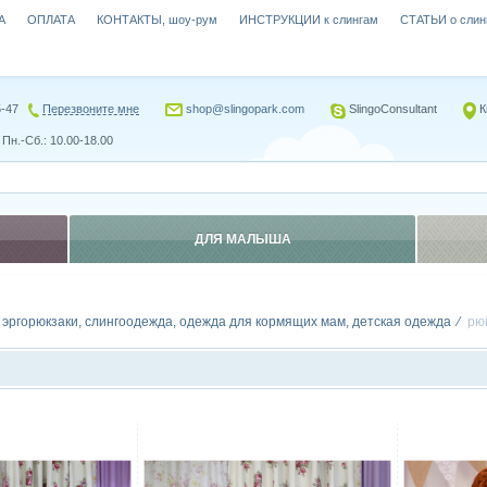
А
ОПЛАТА
КОНТАКТЫ, шоу-рум
ИНСТРУКЦИИ к слингам
СТАТЬИ о слин
5-47
Перезвоните мне
shop@slingopark.com
SlingoConsultant
К
Пн.-Сб.: 10.00-18.00
ДЛЯ МАЛЫША
, эргорюкзаки, слингоодежда, одежда для кормящих мам, детская одежда
рю
Сравнить
Сравн