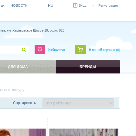
RU
гах
НОВОСТИ
Вход
Регистрация
иев, ул. Харьковское Шоссе 19, офис 823
Избранное
В вашей корзине (
0
)
ДЛЯ ДОМА
БРЕНДЫ
кзачок-кенгуру
Сортировать:
ить
Сравнить