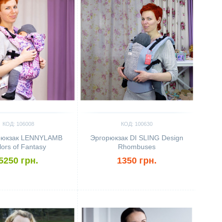
КОД: 106008
КОД: 100630
рюкзак LENNYLAMB
Эргорюкзак DI SLING Design
lors of Fantasy
Rhombuses
5250 грн.
1350 грн.
ить
Сравнить