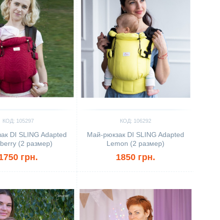
КОД: 105297
КОД: 106292
ак DI SLING Adapted
Май-рюкзак DI SLING Adapted
berry (2 размер)
Lemon (2 размер)
1750 грн.
1850 грн.
ить
Сравнить