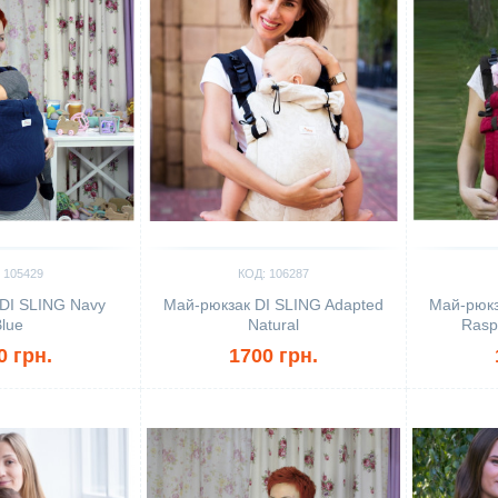
 105429
КОД: 106287
DI SLING Navy
Май-рюкзак DI SLING Adapted
Май-рюкз
lue
Natural
Rasp
0 грн.
1700 грн.
Сравнить
Сравн