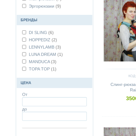
Эргорюкзаки
(9)
БРЕНДЫ
DI SLING
(6)
HOPPEDIZ
(2)
LENNYLAMB
(3)
LUNA DREAM
(1)
MANDUCA
(3)
TOPA TOP
(1)
КОД:
ЦЕНА
Слинг-рюкз
Ra
От
350
до
Сравнить