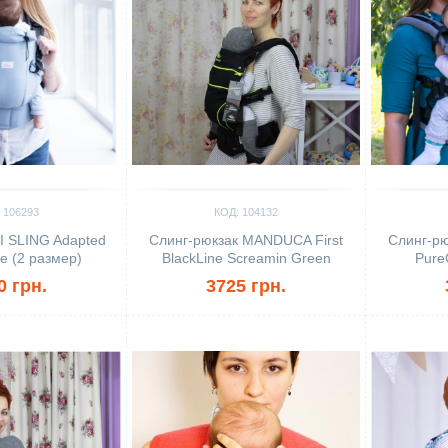
 106293
КОД: 104132
I SLING Adapted
Слинг-рюкзак MANDUCA First
Слинг-рю
e (2 размер)
BlackLine Screamin Green
Pure
0 грн.
3725 грн.
Сравнить
Сравн