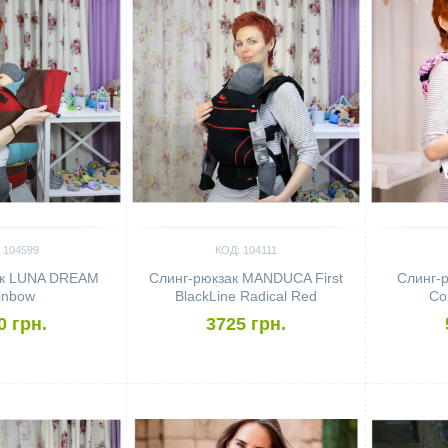
 104599
КОД: 104111
ак LUNA DREAM
Слинг-рюкзак MANDUCA First
Слинг-
inbow
BlackLine Radical Red
Co
0 грн.
3725 грн.
Сравнить
Сравн