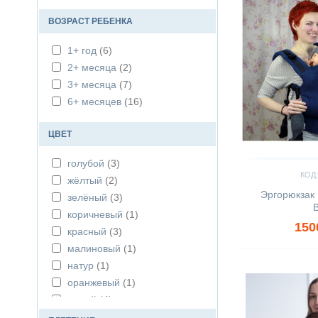
ВОЗРАСТ РЕБЕНКА
1+ год
(6)
2+ месяца
(2)
3+ месяца
(7)
6+ месяцев
(16)
ЦВЕТ
голубой
(3)
КОД:
жёлтый
(2)
Эргорюкзак 
зелёный
(3)
B
коричневый
(1)
150
красный
(3)
малиновый
(1)
Сравнить
натур
(1)
оранжевый
(1)
серый
(4)
синий
(1)