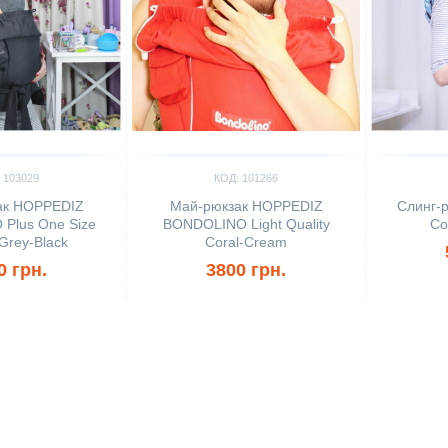
 103029
КОД: 101266
ак HOPPEDIZ
Май-рюкзак HOPPEDIZ
Слинг-
Plus One Size
BONDOLINO Light Quality
Co
Grey-Black
Coral-Cream
0 грн.
3800 грн.