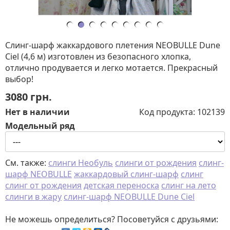
Слинг-шарф жаккардового плетения NEOBULLE Dune
Сiel (4,6 м) изготовлен из безопасного хлопка,
отлично продувается и легко мотается. Прекрасный
выбор!
3080
грн.
Нет в наличии
Код продукта:
102139
Модельный ряд
См. также:
слинги Необуль
слинги от рождения
слинг-
шарф NEOBULLE
жаккардовый слинг-шарф
слинг
слинг от рождения
детская переноска
слинг на лето
слинги в жару
слинг-шарф NEOBULLE Dune Сiel
Не можешь определиться? Посоветуйся с друзьями: