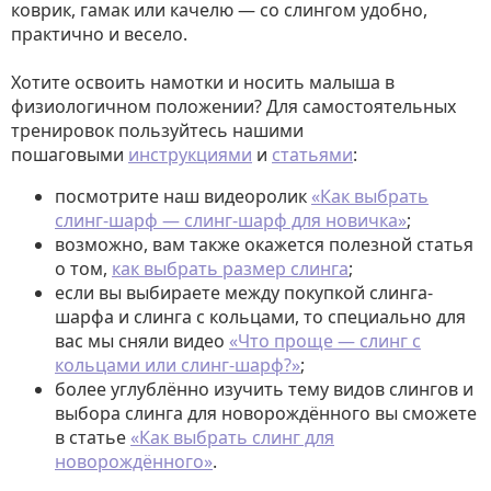
коврик, гамак или качелю — со слингом удобно,
практично и весело.
Хотите освоить намотки и носить малыша в
физиологичном положении? Для самостоятельных
тренировок пользуйтесь нашими
пошаговыми
инструкциями
и
статьями
:
посмотрите наш видеоролик
«Как выбрать
слинг-шарф — слинг-шарф для новичка»
;
возможно, вам также окажется полезной статья
о том,
как выбрать размер слинга
;
если вы выбираете между покупкой слинга-
шарфа и слинга с кольцами, то специально для
вас мы сняли видео
«Что проще — слинг с
кольцами или слинг-шарф?»
;
более углублённо изучить тему видов слингов и
выбора слинга для новорождённого вы сможете
в статье
«Как выбрать слинг для
новорождённого»
.