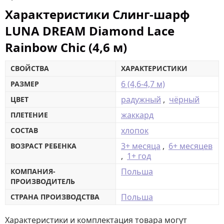
Характеристики Слинг-шарф
LUNA DREAM Diamond Lace
Rainbow Chic (4,6 м)
СВОЙСТВА
ХАРАКТЕРИСТИКИ
6 (4,6-4,7 м)
РАЗМЕР
радужный
,
чёрный
ЦВЕТ
жаккард
ПЛЕТЕНИЕ
хлопок
СОСТАВ
3+ месяца
,
6+ месяцев
ВОЗРАСТ РЕБЕНКА
,
1+ год
Польша
КОМПАНИЯ-
ПРОИЗВОДИТЕЛЬ
Польша
СТРАНА ПРОИЗВОДСТВА
Характеристики и комплектация товара могут