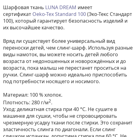
Шарфовая ткань
LUNA DREAM
имеет
сертификат
Oeko-Tex Standard 100
(Эко-Текс Стандарт
100), который гарантирует безопасность изделий и
их высочайшее качество.
Вряд ли существует более универсальный вид
переноски детей, чем слинг-шарф. Используя разные
виды намоток, вы можете носить детей любого
возраста от недоношенных и новорождённых и до
возраста, пока малыш не перестанет проситься на
ручки. Слинг-шарф можно идеально приспособить
под потребности носящего и носимого.
Материал: 100 % хлопок.
2
Плотность: 280 г/м
.
Уход: деликатная стирка при 40 °С. Не сушите в
машинке для сушки, чтобы не спровоцировать
чрезмерную усадку ткани после стирки. Это сохранит
эластичность слинга по диагонали. Если слинг
слишком испачкан, допустима стирка при 60 °C. Не