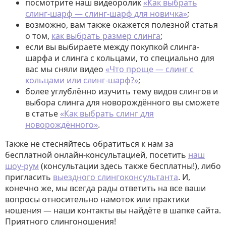
посмотрите наш видеоролик
«Как выбрать
слинг-шарф — слинг-шарф для новичка»
;
возможно, вам также окажется полезной статья
о том,
как выбрать размер слинга
;
если вы выбираете между покупкой слинга-
шарфа и слинга с кольцами, то специально для
вас мы сняли видео
«Что проще — слинг с
кольцами или слинг-шарф?»
;
более углублённо изучить тему видов слингов и
выбора слинга для новорождённого вы сможете
в статье
«Как выбрать слинг для
новорождённого»
.
Также не стесняйтесь обратиться к нам за
бесплатной онлайн-консультацией, посетить
наш
шоу-рум
(консультации здесь также бесплатны!), либо
пригласить
выездного слингоконсультанта
. И,
конечно же, мы всегда рады ответить на все ваши
вопросы относительно намоток или практики
ношения — наши контакты вы найдёте в шапке сайта.
Приятного слингоношения!