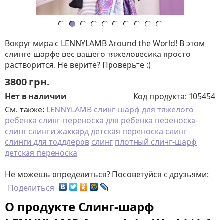
Вокруг мира с LENNYLAMB Around the World! В этом
слинге-шарфе вес вашего тяжеловесика просто
растворится. Не верите? Проверьте :)
3800
грн.
Нет в наличии
Код продукта:
105454
См. также:
LENNYLAMB
слинг-шарф для тяжелого
ребенка
слинг-переноска для ребенка
переноска-
слинг
слинги жаккард
детская переноска-слинг
слинги для тоддлеров
слинг
плотный слинг-шарф
детская переноска
Не можешь определиться? Посоветуйся с друзьями:
Поделиться
О продукте Слинг-шарф