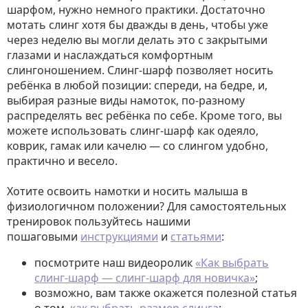
шарфом, нужно немного практики. Достаточно
мотать слинг хотя бы дважды в день, чтобы уже
через неделю вы могли делать это с закрытыми
глазами и наслаждаться комфортным
слингоношением. Слинг-шарф позволяет носить
ребёнка в любой позиции: спереди, на бедре, и,
выбирая разные виды намоток, по-разному
распределять вес ребёнка по себе. Кроме того, вы
можете использовать слинг-шарф как одеяло,
коврик, гамак или качелю — со слингом удобно,
практично и весело.
Хотите освоить намотки и носить малыша в
физиологичном положении? Для самостоятельных
тренировок пользуйтесь нашими
пошаговыми
инструкциями
и
статьями
:
посмотрите наш видеоролик
«Как выбрать
слинг-шарф — слинг-шарф для новичка»
;
возможно, вам также окажется полезной статья