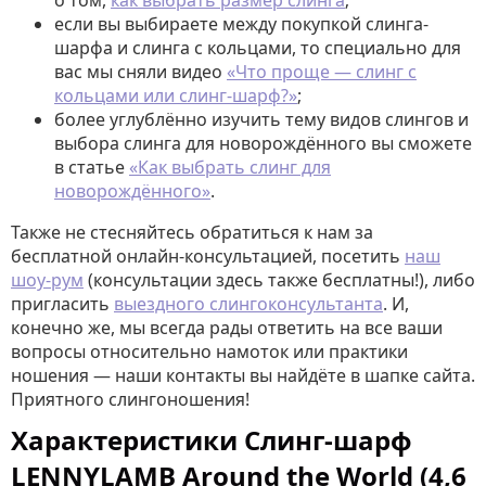
о том,
как выбрать размер слинга
;
если вы выбираете между покупкой слинга-
шарфа и слинга с кольцами, то специально для
вас мы сняли видео
«Что проще — слинг с
кольцами или слинг-шарф?»
;
более углублённо изучить тему видов слингов и
выбора слинга для новорождённого вы сможете
в статье
«Как выбрать слинг для
новорождённого»
.
Также не стесняйтесь обратиться к нам за
бесплатной онлайн-консультацией, посетить
наш
шоу-рум
(консультации здесь также бесплатны!), либо
пригласить
выездного слингоконсультанта
. И,
конечно же, мы всегда рады ответить на все ваши
вопросы относительно намоток или практики
ношения — наши контакты вы найдёте в шапке сайта.
Приятного слингоношения!
Характеристики Слинг-шарф
LENNYLAMB Around the World (4,6