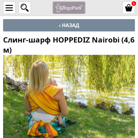
0
‹ НАЗАД
Слинг-шарф HOPPEDIZ Nairobi (4,6
м)