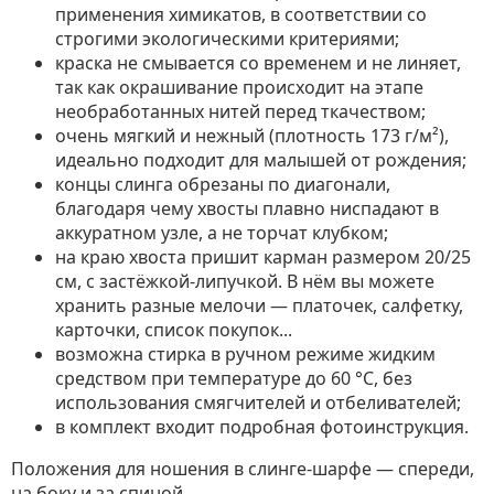
применения химикатов, в соответствии со
строгими экологическими критериями;
краска не смывается со временем и не линяет,
так как окрашивание происходит на этапе
необработанных нитей перед ткачеством;
очень мягкий и нежный (плотность 173 г/м²),
идеально подходит для малышей от рождения;
концы слинга обрезаны по диагонали,
благодаря чему хвосты плавно ниспадают в
аккуратном узле, а не торчат клубком;
на краю хвоста пришит карман размером 20/25
см, с застёжкой-липучкой. В нём вы можете
хранить разные мелочи — платочек, салфетку,
карточки, список покупок...
возможна стирка в ручном режиме жидким
средством при температуре до 60 °C, без
использования смягчителей и отбеливателей;
в комплект входит подробная фотоинструкция.
Положения для ношения в слинге-шарфе — спереди,
на боку и за спиной.