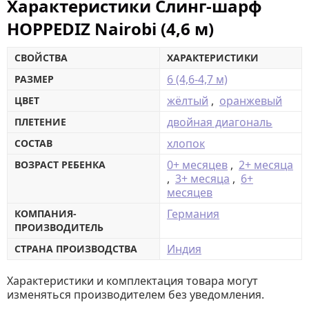
Характеристики Слинг-шарф
HOPPEDIZ Nairobi (4,6 м)
СВОЙСТВА
ХАРАКТЕРИСТИКИ
6 (4,6-4,7 м)
РАЗМЕР
жёлтый
,
оранжевый
ЦВЕТ
двойная диагональ
ПЛЕТЕНИЕ
хлопок
СОСТАВ
0+ месяцев
,
2+ месяца
ВОЗРАСТ РЕБЕНКА
,
3+ месяца
,
6+
месяцев
Германия
КОМПАНИЯ-
ПРОИЗВОДИТЕЛЬ
Индия
СТРАНА ПРОИЗВОДСТВА
Характеристики и комплектация товара могут
изменяться производителем без уведомления.