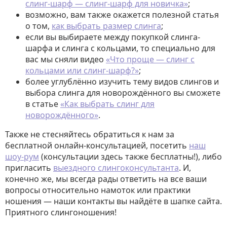
слинг-шарф — слинг-шарф для новичка»
;
возможно, вам также окажется полезной статья
о том,
как выбрать размер слинга
;
если вы выбираете между покупкой слинга-
шарфа и слинга с кольцами, то специально для
вас мы сняли видео
«Что проще — слинг с
кольцами или слинг-шарф?»
;
более углублённо изучить тему видов слингов и
выбора слинга для новорождённого вы сможете
в статье
«Как выбрать слинг для
новорождённого»
.
Также не стесняйтесь обратиться к нам за
бесплатной онлайн-консультацией, посетить
наш
шоу-рум
(консультации здесь также бесплатны!), либо
пригласить
выездного слингоконсультанта
. И,
конечно же, мы всегда рады ответить на все ваши
вопросы относительно намоток или практики
ношения — наши контакты вы найдёте в шапке сайта.
Приятного слингоношения!