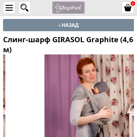
0
‹ НАЗАД
Слинг-шарф GIRASOL Graphite (4,6
м)