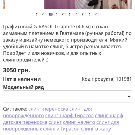
Графитовый GIRASOL Graphite (4,6 м) соткан
алмазным плетением в Гватемале (ручная работа!) по
заказу и дизайну немецкого производителя. Мягкий,
удобный в намотке слинг, быстро разнашивается.
Подойдет и для новичков, и для опытных
слингородителей :)
3050
грн.
Нет в наличии
Код продукта:
101981
Модельный ряд
См. также:
слинг-переноска
слинг для
новорождённого
слинг-шарф Гирасол
слинг-шарф
детская переноска
слинг
слинг на лето
слинг для
новорожденных
слинги Гирасол
слинг в жару