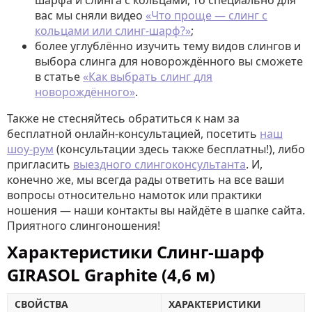
шарфа и слинга с кольцами, то специально для
вас мы сняли видео
«Что проще — слинг с
кольцами или слинг-шарф?»
;
более углублённо изучить тему видов слингов и
выбора слинга для новорождённого вы сможете
в статье
«Как выбрать слинг для
новорождённого»
.
Также не стесняйтесь обратиться к нам за
бесплатной онлайн-консультацией, посетить
наш
шоу-рум
(консультации здесь также бесплатны!), либо
пригласить
выездного слингоконсультанта
. И,
конечно же, мы всегда рады ответить на все ваши
вопросы относительно намоток или практики
ношения — наши контакты вы найдёте в шапке сайта.
Приятного слингоношения!
Характеристики Слинг-шарф
GIRASOL Graphite (4,6 м)
СВОЙСТВА
ХАРАКТЕРИСТИКИ