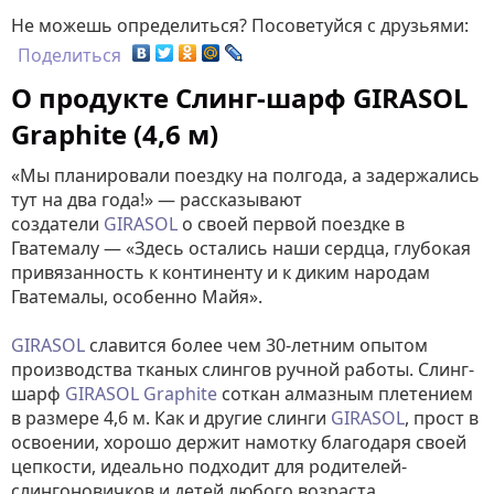
Не можешь определиться? Посоветуйся с друзьями:
Поделиться
О продукте Слинг-шарф GIRASOL
Graphite (4,6 м)
«Мы планировали поездку на полгода, а задержались
тут на два года!» — рассказывают
создатели
GIRASOL
о своей первой поездке в
Гватемалу — «Здесь остались наши сердца, глубокая
привязанность к континенту и к диким народам
Гватемалы, особенно Майя».
GIRASOL
славится более чем 30-летним опытом
производства тканых слингов ручной работы. Слинг-
шарф
GIRASOL Graphite
соткан алмазным плетением
в размере 4,6 м. Как и другие слинги
GIRASOL
, прост в
освоении, хорошо держит намотку благодаря своей
цепкости, идеально подходит для родителей-
слингоновичков и детей любого возраста.