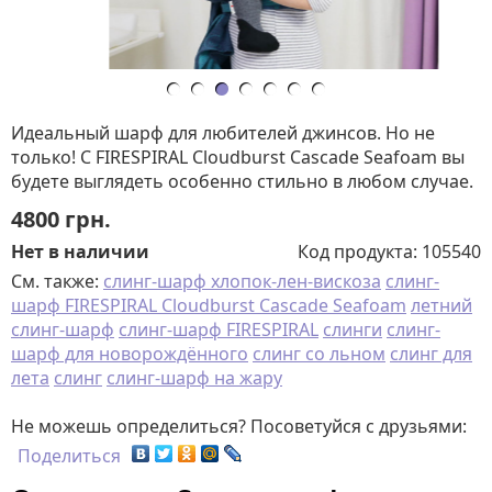
Идеальный шарф для любителей джинсов. Но не
только! С FIRESPIRAL Cloudburst Cascade Seafoam вы
будете выглядеть особенно стильно в любом случае.
4800
грн.
Нет в наличии
Код продукта:
105540
См. также:
слинг-шарф хлопок-лен-вискоза
слинг-
шарф FIRESPIRAL Cloudburst Cascade Seafoam
летний
слинг-шарф
слинг-шарф FIRESPIRAL
слинги
слинг-
шарф для новорождённого
слинг со льном
слинг для
лета
слинг
слинг-шарф на жару
Не можешь определиться? Посоветуйся с друзьями:
Поделиться