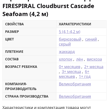
FIRESPIRAL Cloudburst Cascade
Seafoam (4,2 м)
СВОЙСТВА
ХАРАКТЕРИСТИКИ
5 (4,1-4,2 м)
РАЗМЕР
бирюзовый
,
синий
,
ЦВЕТ
серый
жаккард
ПЛЕТЕНИЕ
хлопок
,
лён
,
вискоза
СОСТАВ
0+ месяцев
,
2+ месяца
ВОЗРАСТ РЕБЕНКА
,
3+ месяца
,
6+
месяцев
,
1+ год
Великобритания
КОМПАНИЯ-
ПРОИЗВОДИТЕЛЬ
Великобритания
СТРАНА ПРОИЗВОДСТВА
Характеристики и комплектация товара могут