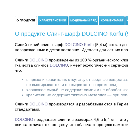
О ПРОДУКТЕ
ХАРАКТЕРИСТИКИ
МОДЕЛЬНЫЙ РЯД
КОММЕНТАРИИ
О продукте Слинг-шарф DOLCINO Korfu (5
Синий-синий слинг-шарф
DOLCINO Korfu
(5,4 м) соткан д
новорожденных и деток постарше. Идеален для летних про
Слинги
DOLCINO
произведены из 100 % органического хлоп
ткачества слингов
DOLCINO
, имеет экологический сертифи
что:
в пряже и красителях отсутствуют вредные вещества
не выстирывается и не выцветает со временем;
хлопковое сырьё не содержит химии и не обрабатыва
красители не содержат тяжелых металлов — при попа
Слинги
DOLCINO
производятся и разрабатываются в Герма
стандартами.
DOLCINO
предлагают слинги в размерах 4,6 и 5,4 м — эт
слинга отличаются по цвету, что облегчает процесс намотки