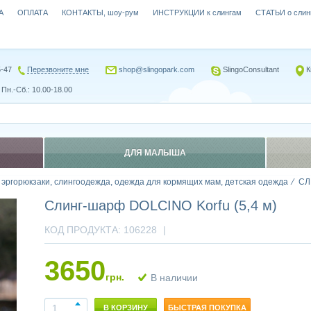
А
ОПЛАТА
КОНТАКТЫ, шоу-рум
ИНСТРУКЦИИ к слингам
СТАТЬИ о слин
5-47
Перезвоните мне
shop@slingopark.com
SlingoConsultant
К
Пн.-Сб.: 10.00-18.00
ДЛЯ МАЛЫША
, эргорюкзаки, слингоодежда, одежда для кормящих мам, детская одежда
СЛ
Слинг-шарф DOLCINO Korfu (5,4 м)
КОД ПРОДУКТА:
106228
|
3650
грн.
В наличии
В КОРЗИНУ
БЫСТРАЯ ПОКУПКА