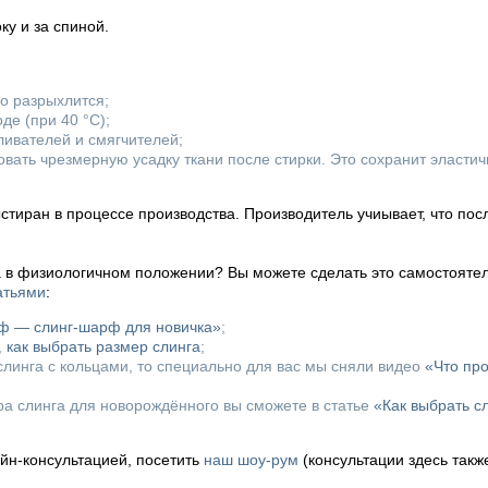
у и за спиной.
го разрыхлится;
де (при 40 °С);
ливателей и смягчителей;
вать чрезмерную усадку ткани после стирки. Это сохранит эластич
стиран в процессе производства. Производитель учиывает, что пос
а в физиологичном положении? Вы можете сделать это самостоятел
атьями
:
рф — слинг-шарф для новичка»
;
,
как выбрать размер слинга
;
линга с кольцами, то специально для вас мы сняли видео
«Что пр
ора слинга для новорождённого вы сможете в статье
«Как выбрать с
айн-консультацией, посетить
наш шоу-рум
(консультации здесь такж