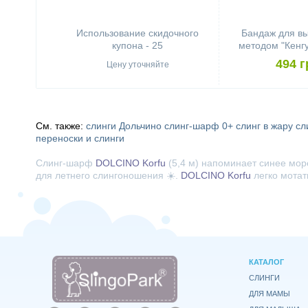
Использование скидочного
Бандаж для в
купона - 25
методом "Кенгу
top HOPPEDIZ 
494 г
Цену уточняйте
См. также:
слинги Дольчино
слинг-шарф 0+
слинг в жару
сл
переноски и слинги
Слинг-шарф
DOLCINO Korfu
(5,4 м) напоминает синее мор
для летнего слингоношения ☀️.
DOLCINO Korfu
легко мотать
КАТАЛОГ
СЛИНГИ
ДЛЯ МАМЫ