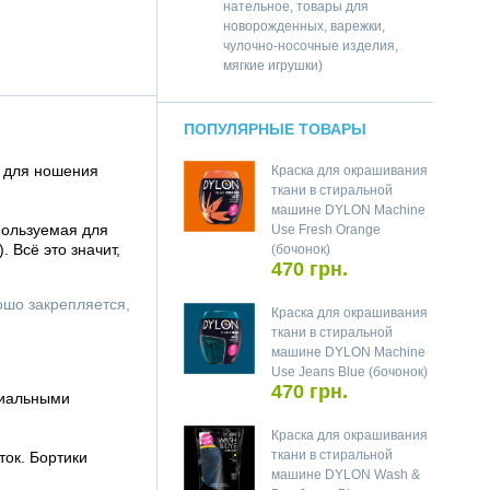
нательное, товары для
новорожденных, варежки,
чулочно-носочные изделия,
мягкие игрушки)
ПОПУЛЯРНЫЕ ТОВАРЫ
т для ношения
Краска для окрашивания
ткани в стиральной
машине DYLON Machine
пользуемая для
Use Fresh Orange
 Всё это значит,
(бочонок)
470 грн.
ошо закрепляется,
Краска для окрашивания
ткани в стиральной
машине DYLON Machine
Use Jeans Blue (бочонок)
470 грн.
циальными
Краска для окрашивания
ткани в стиральной
ок. Бортики
машине DYLON Wash &