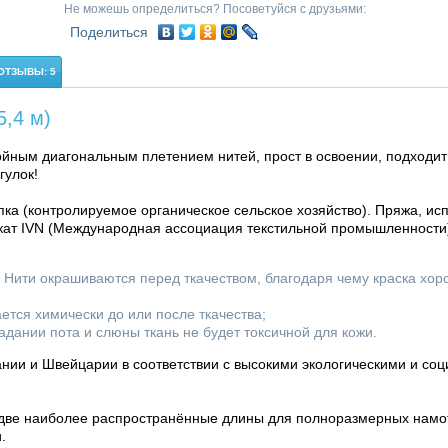
Не можешь определиться? Посоветуйся с друзьями:
Поделиться
ОТЗЫВЫ: 5
,4 м)
войным диагональным плетением нитей, прост в освоении, подходи
гулок!
ка (контролируемое органическое сельское хозяйство). Пряжа, ис
кат IVN (Международная ассоциация текстильной промышленности).
. Нити окрашиваются перед ткачеством, благодаря чему краска хор
ется химически до или после ткачества;
дании пота и слюны ткань не будет токсичной для кожи.
нии и Швейцарии в соответствии с высокими экологическими и со
о две наиболее распространённые длины для полноразмерных намот
.