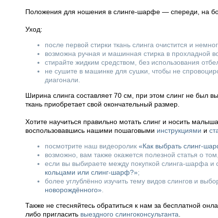
Положения для ношения в слинге-шарфе — спереди, на бок
Уход:
после первой стирки ткань слинга очистится и немно
возможна ручная и машинная стирка в прохладной во
стирайте жидким средством, без использования отбе
не сушите в машинке для сушки, чтобы не спровоциро
диагонали.
Ширина слинга составляет 70 см, при этом слинг не был вы
ткань приобретает свой окончательный размер.
Хотите научиться правильно мотать слинг и носить малыш
воспользовавшись нашими пошаговыми
инструкциями
и
ст
посмотрите наш видеоролик
«Как выбрать слинг-ша
возможно, вам также окажется полезной статья о том
если вы выбираете между покупкой слинга-шарфа и с
кольцами или слинг-шарф?»
;
более углублённо изучить тему видов слингов и выб
новорождённого»
.
Также не стесняйтесь обратиться к нам за бесплатной онл
либо пригласить
выездного слингоконсультанта
.