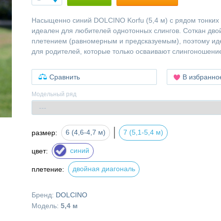
Насыщенно синий DOLCINO Korfu (5,4 м) с рядом тонких
идеален для любителей однотонных слингов. Соткан дв
плетением (равномерным и предсказуемым), поэтому ид
для родителей, которые только осваивают слингоношени
Сравнить
В избранно
Модельный ряд
6 (4,6-4,7 м)
7 (5,1-5,4 м)
размер:
синий
цвет:
двойная диагональ
плетение:
Бренд:
DOLCINO
Модель:
5,4 м