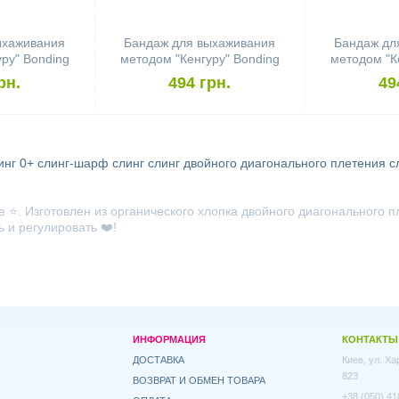
ыхаживания
Бандаж для выхаживания
Бандаж дл
ру" Bonding
методом "Кенгуру" Bonding
методом "К
(размер S)
top HOPPEDIZ (размер XL)
top HOPPED
рн.
494 грн.
49
инг 0+
слинг-шарф
слинг
слинг двойного диагонального плетения
с
е ⭐.
Изготовлен из органического хлопка двойного диагонального 
 и регулировать ❤️!
ИНФОРМАЦИЯ
КОНТАКТЫ
ДОСТАВКА
Киев, ул. Х
823
ВОЗВРАТ И ОБМЕН ТОВАРА
+38 (050) 41