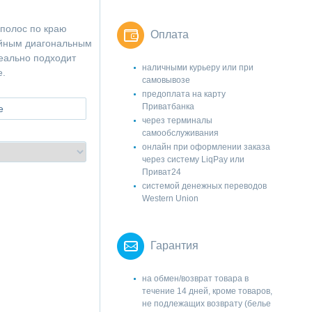
 полос по краю
Оплата
ойным диагональным
еально подходит
наличными курьеру или при
е.
самовывозе
предоплата на карту
Приватбанка
е
через терминалы
самообслуживания
онлайн при оформлении заказа
через систему LiqPay или
Приват24
системой денежных переводов
Western Union
Гарантия
на обмен/возврат товара в
течение 14 дней, кроме товаров,
не подлежащих возврату (белье