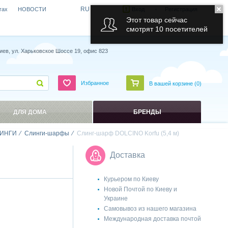
RU
гах
НОВОСТИ
Вход
Регистрация
Этот товар сейчас
смотрят 10 посетителей
иев, ул. Харьковское Шоссе 19, офис 823
Избранное
В вашей корзине (
0
)
ДЛЯ ДОМА
БРЕНДЫ
ИНГИ
Слинги-шарфы
Слинг-шарф DOLCINO Korfu (5,4 м)
Доставка
Курьером по Киеву
Новой Почтой по Киеву и
Украине
Самовывоз из нашего магазина
Международная доставка почтой