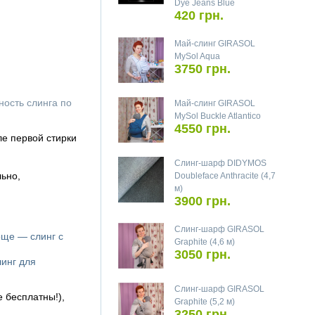
Dye Jeans Blue
420 грн.
Май-слинг GIRASOL
MySol Aqua
3750 грн.
ность слинга по
Май-слинг GIRASOL
MySol Buckle Atlantico
4550 грн.
ле первой стирки
Слинг-шарф DIDYMOS
ьно,
Doubleface Anthracite (4,7
м)
3900 грн.
Слинг-шарф GIRASOL
още — слинг с
Graphite (4,6 м)
3050 грн.
линг для
Слинг-шарф GIRASOL
е бесплатны!),
Graphite (5,2 м)
3250 грн.