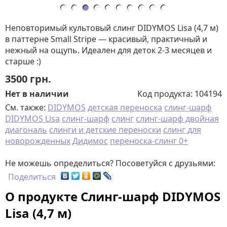
Неповторимый культовый слинг DIDYMOS Lisa (4,7 м)
в паттерне Small Stripe — красивый, практичный и
нежный на ощупь. Идеален для деток 2-3 месяцев и
старше :)
3500
грн.
Нет в наличии
Код продукта:
104194
См. также:
DIDYMOS
детская переноска
слинг-шарф
DIDYMOS Lisa
слинг-шарф
слинг
слинг-шарф двойная
диагональ
слинги и детские переноски
слинг для
новорожденных
Дидимос
переноска-слинг 0+
Не можешь определиться? Посоветуйся с друзьями:
Поделиться
О продукте Слинг-шарф DIDYMOS
Lisa (4,7 м)