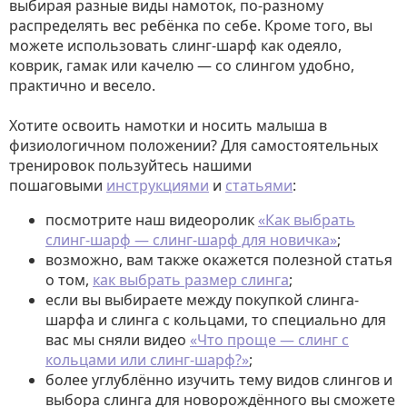
выбирая разные виды намоток, по-разному
распределять вес ребёнка по себе. Кроме того, вы
можете использовать слинг-шарф как одеяло,
коврик, гамак или качелю — со слингом удобно,
практично и весело.
Хотите освоить намотки и носить малыша в
физиологичном положении? Для самостоятельных
тренировок пользуйтесь нашими
пошаговыми
инструкциями
и
статьями
:
посмотрите наш видеоролик
«Как выбрать
слинг-шарф — слинг-шарф для новичка»
;
возможно, вам также окажется полезной статья
о том,
как выбрать размер слинга
;
если вы выбираете между покупкой слинга-
шарфа и слинга с кольцами, то специально для
вас мы сняли видео
«Что проще — слинг с
кольцами или слинг-шарф?»
;
более углублённо изучить тему видов слингов и
выбора слинга для новорождённого вы сможете