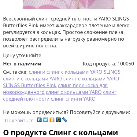
Всесезонный слинг средней плотности YARO SLINGS
Butterflies Pink имеет жаккардовое плетение и легко
регулируется в кольцах. Простое сложение плеча
позволяет распределить нагрузку равномерно по
всей ширине полотна.
Цену уточняйте
Нет в наличии
Код продукта:
100050
См. также:
слинги
слинг с кольцами
YARO SLINGS
слинги с кольцами YARO
слинг с кольцами YARO
SLINGS Butterflies Pink
слинг-переноска для
новорожденного
слинг с кольцами YARO
слинг
средней плотности
слинг
слинги YARO
Не можешь определиться? Посоветуйся с друзьями:
Поделиться
О продукте Cлинг с кольцами