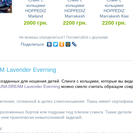
Слинг с
Слинг с
Слинг с
кольцами
кольцами
кольцами
HOPPEDIZ
HOPPEDIZ
HOPPEDIZ
Mailand
Marrakesh
Marrakesh Kiwi
2000
грн.
2200
грн.
2200
грн.
Не можешь определиться? Посоветуйся с друзьями:
Поделиться
M Lavender Everning
созданных для ношения детей. Слинги с кольцами, которые вы види
NA DREAM Lavender Everning
можно смело считать образцом сов
летения, сотканной в целях слингоношения. Ткань имеет сертифика
проложенных бортов или подушки под плечом слинга. Такие детали
в нем практически невыполнимой задачей;
у;