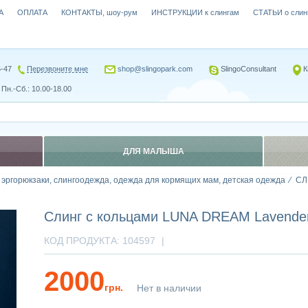
А
ОПЛАТА
КОНТАКТЫ, шоу-рум
ИНСТРУКЦИИ к слингам
СТАТЬИ о слин
5-47
Перезвоните мне
shop@slingopark.com
SlingoConsultant
К
Пн.-Сб.: 10.00-18.00
ДЛЯ МАЛЫША
, эргорюкзаки, слингоодежда, одежда для кормящих мам, детская одежда
СЛ
Cлинг с кольцами LUNA DREAM Lavender
КОД ПРОДУКТА:
104597
|
2000
грн.
Нет в наличии