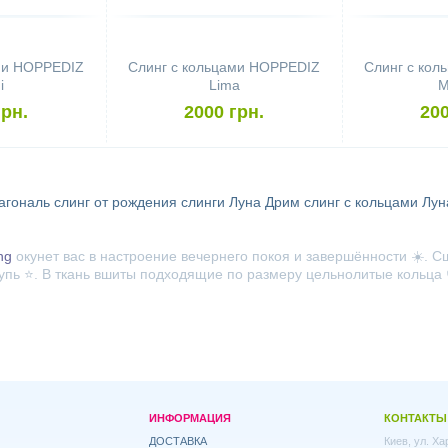
ми HOPPEDIZ
Слинг с кольцами HOPPEDIZ
Слинг с ко
i
Lima
M
грн.
2000 грн.
200
агональ
слинг от рождения
слинги Луна Дрим
слинг с кольцами Лу
ng
окунет вас в настроение вечернего покоя и завершённости ☀️. С
упь ⭐. В ткань вшиты подходящие по размеру цельнолитые кольца 
ИНФОРМАЦИЯ
КОНТАКТЫ
ДОСТАВКА
Киев, ул. Х