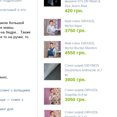
же подросших
машине DYLON Wash &
Dye Jeans Blue
олетовый и его
420 грн.
Май-слинг GIRASOL
ишком большой
MySol Aqua
ие мамы,
3750 грн.
на бедре... Также
 то на ручки, то
Май-слинг GIRASOL
MySol Buckle Atlantico
4550 грн.
Слинг-шарф DIDYMOS
Doubleface Anthracite (4,7
м)
ьно,
3900 грн.
 слинг с кольцами
Слинг-шарф GIRASOL
Graphite (4,6 м)
3050 грн.
още — слинг с
линг для
Слинг-шарф GIRASOL