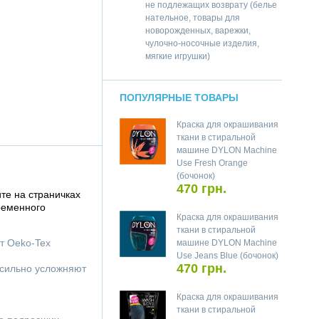
не подлежащих возврату (белье
нательное, товары для
новорожденных, варежки,
чулочно-носочные изделия,
мягкие игрушки)
ПОПУЛЯРНЫЕ ТОВАРЫ
Краска для окрашивания
ткани в стиральной
машине DYLON Machine
Use Fresh Orange
(бочонок)
470 грн.
те на страничках
ременного
Краска для окрашивания
ткани в стиральной
т Oeko-Tex
машине DYLON Machine
Use Jeans Blue (бочонок)
470 грн.
 сильно усложняют
Краска для окрашивания
ткани в стиральной