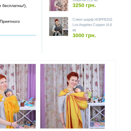
Graphite (5,2 м)
3250 грн.
е бесплатны!),
Слинг-шарф HOPPEDIZ
 Приятного
Los Angeles Copper (4,6
м)
3000 грн.