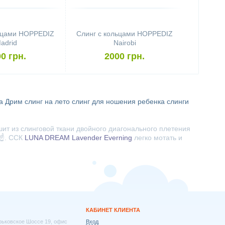
льцами HOPPEDIZ
Слинг с кольцами HOPPEDIZ
adrid
Nairobi
0 грн.
2000 грн.
на Дрим
слинг на лето
слинг для ношения ребенка
слинги
шит из слинговой ткани двойного диагонального плетения
☝️. ССК
LUNA DREAM Lavender Everning
легко мотать и
КАБИНЕТ КЛИЕНТА
арьковское Шоссе 19, офис
Вход