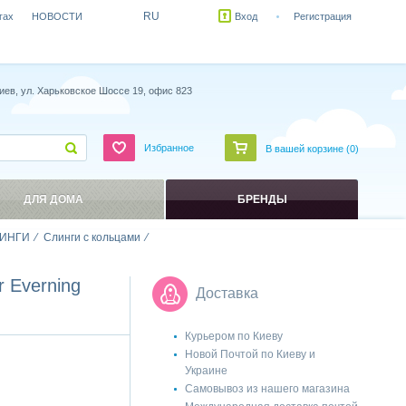
RU
гах
НОВОСТИ
Вход
Регистрация
иев, ул. Харьковское Шоссе 19, офис 823
Избранное
В вашей корзине (
0
)
ДЛЯ ДОМА
БРЕНДЫ
ИНГИ
Слинги с кольцами
 Everning
Доставка
Курьером по Киеву
Новой Почтой по Киеву и
Украине
Самовывоз из нашего магазина