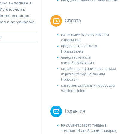
Международная доставка почтой
ning выполнен в
Изготовлен в
тения, оснащен
Оплата
ая в регулировке.
наличными курьеру или при
е
самовывозе
предоплата на карту
Приватбанка
через терминалы
самообслуживания
онлайн при оформлении заказа
через систему LiqPay или
Приват24
системой денежных переводов
Western Union
Гарантия
на обмен/возврат товара в
течение 14 дней, кроме товаров,