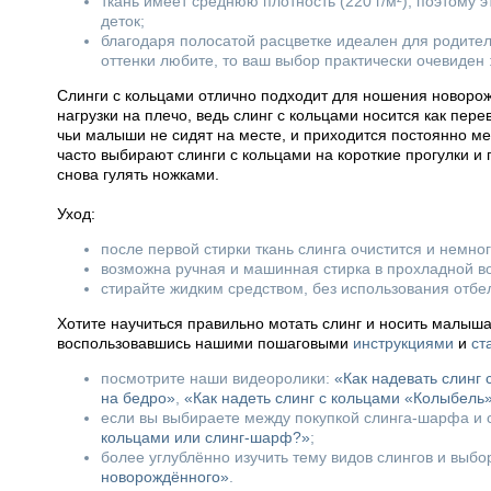
ткань имеет среднюю плотность (220 г/м²), поэтому 
деток;
благодаря полосатой расцветке идеален для родител
оттенки любите, то ваш выбор практически очевиден 
Слинги с кольцами отлично подходит для ношения новорож
нагрузки на плечо, ведь слинг с кольцами носится как пер
чьи малыши не сидят на месте, и приходится постоянно мен
часто выбирают слинги с кольцами на короткие прогулки и 
снова гулять ножками.
Уход:
после первой стирки ткань слинга очистится и немно
возможна ручная и машинная стирка в прохладной в
стирайте жидким средством, без использования отбе
Хотите научиться правильно мотать слинг и носить малыш
воспользовавшись нашими пошаговыми
инструкциями
и
ст
посмотрите наши видеоролики:
«Как надевать слинг
на бедро»
,
«Как надеть слинг с кольцами «Колыбель
если вы выбираете между покупкой слинга-шарфа и с
кольцами или слинг-шарф?»
;
более углублённо изучить тему видов слингов и выб
новорождённого»
.