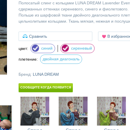
Полосатый слинг с кольцами LUNA DREAM Lavender Ever
сдержанных оттенках сиреневого, синего и фиолетового. 
Польше из шарфовой ткани двойного диагонального пле
цельнолитыми кольцами. Ткань мягкая, нежная и послушн
Сравнить
В избранно
синий
сиреневый
цвет:
двойная диагональ
плетение:
Бренд:
LUNA DREAM
СООБЩИТЕ КОГДА ПОЯВИТСЯ