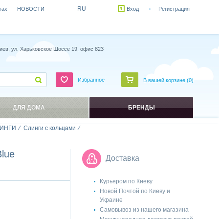
RU
гах
НОВОСТИ
Вход
Регистрация
иев, ул. Харьковское Шоссе 19, офис 823
Избранное
В вашей корзине (
0
)
ДЛЯ ДОМА
БРЕНДЫ
ИНГИ
Слинги с кольцами
lue
Доставка
Курьером по Киеву
Новой Почтой по Киеву и
Украине
Самовывоз из нашего магазина