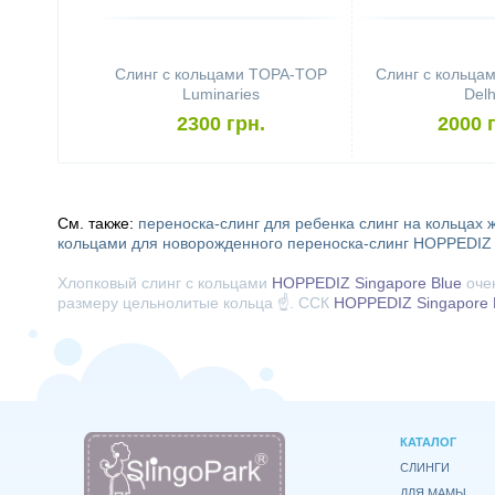
Слинг с кольцами TOPA-TOP
Слинг с кольца
Luminaries
Delh
2300 грн.
2000 
См. также:
переноска-слинг для ребенка
слинг на кольцах
кольцами для новорожденного
переноска-слинг HOPPEDIZ
Хлопковый слинг с кольцами
HOPPEDIZ Singapore Blue
очен
размеру цельнолитые кольца ☝️. ССК
HOPPEDIZ Singapore 
КАТАЛОГ
СЛИНГИ
ДЛЯ МАМЫ