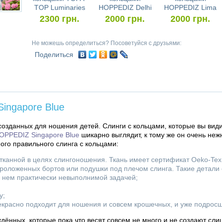
TOP Luminaries
HOPPEDIZ Delhi
HOPPEDIZ Lima
2300
грн.
2000
грн.
2000
грн.
Не можешь определиться? Посоветуйся с друзьями:
Поделиться
ingapore Blue
созданных для ношения детей. Слинги с кольцами, которые вы види
OPPEDIZ Singapore Blue
шикарно выглядит, к тому же он очень неж
ого правильного слинга с кольцами:
тканной в целях слингоношения. Ткань имеет сертификат Oeko-Tex
проложенных бортов или подушки под плечом слинга. Такие детали
в нем практически невыполнимой задачей;
у;
рекрасно подходит для ношения и совсем крошечных, и уже подросш
дённых, которые пока что весят совсем не много и не создают сл