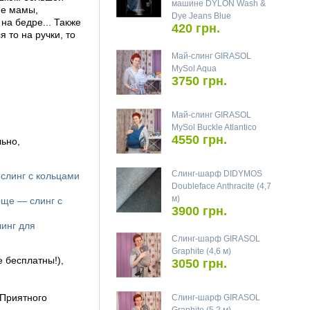
машине DYLON Wash &
ие мамы,
Dye Jeans Blue
на бедре... Также
420 грн.
 то на ручки, то
Май-слинг GIRASOL
MySol Aqua
3750 грн.
Май-слинг GIRASOL
MySol Buckle Atlantico
4550 грн.
ьно,
Слинг-шарф DIDYMOS
 слинг с кольцами
Doubleface Anthracite (4,7
м)
още — слинг с
3900 грн.
линг для
Слинг-шарф GIRASOL
Graphite (4,6 м)
е бесплатны!),
3050 грн.
 Приятного
Слинг-шарф GIRASOL