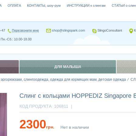
А
ОПЛАТА
КОНТАКТЫ, шоу-рум
ИНСТРУКЦИИ к слингам
СТАТЬИ о слин
5-47
Перезвоните мне
shop@slingopark.com
SlingoConsultant
К
Пн.-Сб.: 10.00-18.00
ДЛЯ МАЛЫША
, эргорюкзаки, слингоодежда, одежда для кормящих мам, детская одежда
СЛ
Слинг с кольцами HOPPEDIZ Singapore B
КОД ПРОДУКТА:
106811
|
2300
грн.
Нет в наличии