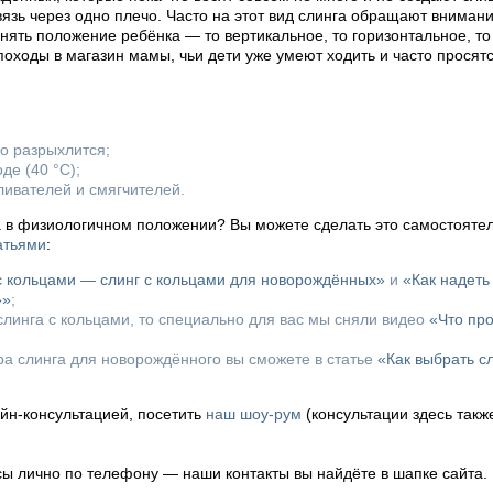
евязь через одно плечо. Часто на этот вид слинга обращают вниман
ять положение ребёнка — то вертикальное, то горизонтальное, то 
походы в магазин мамы, чьи дети уже умеют ходить и часто просятся
го разрыхлится;
де (40 °C);
ливателей и смягчителей.
а в физиологичном положении? Вы можете сделать это самостоятел
атьями
:
 с кольцами — слинг с кольцами для новорождённых»
и
«Как надеть
»»
;
линга с кольцами, то специально для вас мы сняли видео
«Что пр
ора слинга для новорождённого вы сможете в статье
«Как выбрать с
айн-консультацией, посетить
наш шоу-рум
(консультации здесь такж
осы лично по телефону — наши контакты вы найдёте в шапке сайта.