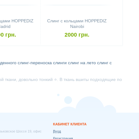
льцами HOPPEDIZ
Слинг с кольцами HOPPEDIZ
adrid
Nairobi
0 грн.
2000 грн.
жденного
слинг-переноска
слинги
слинг на лето
слинг с
ой ткани, довольно тонкий ⭐. В ткань вшиты подходящие по
КАБИНЕТ КЛИЕНТА
арьковское Шоссе 19, офис
Вход
Регистрация