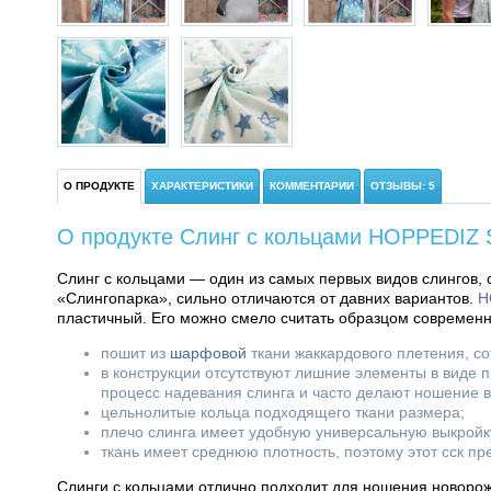
О ПРОДУКТЕ
ХАРАКТЕРИСТИКИ
КОММЕНТАРИИ
ОТЗЫВЫ: 5
О продукте Слинг с кольцами HOPPEDIZ S
Слинг с кольцами — один из самых первых видов слингов, 
«Слингопарка», сильно отличаются от давних вариантов.
H
пластичный. Его можно смело считать образцом современн
пошит из
шарфовой
ткани жаккардового плетения, со
в конструкции отсутствуют лишние элементы в виде 
процесс надевания слинга и часто делают ношение 
цельнолитые кольца подходящего ткани размера;
плечо слинга имеет удобную универсальную выкройк
ткань имеет среднюю плотность, поэтому этот сск п
Слинги с кольцами отлично подходит для ношения новорож