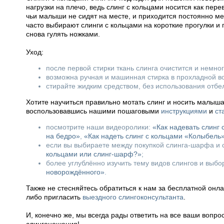
нагрузки на плечо, ведь слинг с кольцами носится как пер
чьи малыши не сидят на месте, и приходится постоянно мен
часто выбирают слинги с кольцами на короткие прогулки и 
снова гулять ножками.
Уход:
после первой стирки ткань слинга очистится и немно
возможна ручная и машинная стирка в прохладной во
стирайте жидким средством, без использования отбе
Хотите научиться правильно мотать слинг и носить малыш
воспользовавшись нашими пошаговыми
инструкциями
и
ст
посмотрите наши видеоролики:
«Как надевать слинг
на бедро»
,
«Как надеть слинг с кольцами «Колыбель
если вы выбираете между покупкой слинга-шарфа и с
кольцами или слинг-шарф?»
;
более углублённо изучить тему видов слингов и выб
новорождённого»
.
Также не стесняйтесь обратиться к нам за бесплатной онл
либо пригласить
выездного слингоконсультанта
.
И, конечно же, мы всегда рады ответить на все ваши вопр