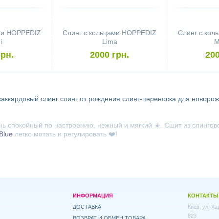
ми HOPPEDIZ
Слинг с кольцами HOPPEDIZ
Слинг с ко
i
Lima
M
грн.
2000 грн.
200
жаккардовый слинг
слинг от рождения
слинг-переноска для новоро
ь спокойный по настроению, нежный и мягкий ☀️. Сшит из слингов
Blue
легко мотать и регулировать ❤️!
ИНФОРМАЦИЯ
КОНТАКТЫ
ДОСТАВКА
Киев, ул. Х
823
ВОЗВРАТ И ОБМЕН ТОВАРА