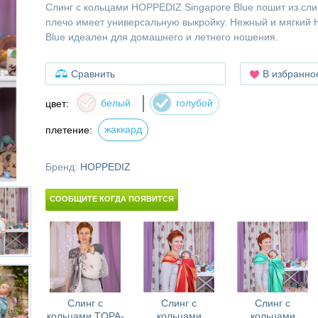
Слинг с кольцами HOPPEDIZ Singapore Blue пошит из слин
плечо имеет универсальную выкройку. Нежный и мягкий
Blue идеален для домашнего и летнего ношения.
Сравнить
В избранно
белый
голубой
цвет:
жаккард
плетение:
Бренд:
HOPPEDIZ
СООБЩИТЕ КОГДА ПОЯВИТСЯ
Слинг с
Слинг с
Слинг с
кольцами TOPA-
кольцами
кольцами