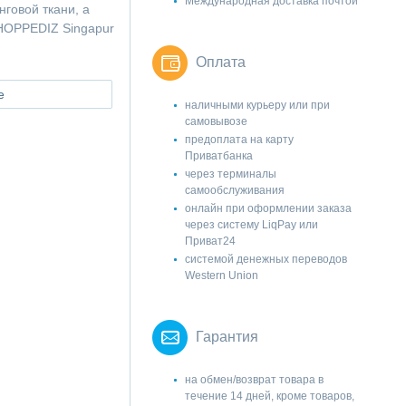
Международная доставка почтой
говой ткани, а
 HOPPEDIZ Singapur
Оплата
е
наличными курьеру или при
самовывозе
предоплата на карту
Приватбанка
через терминалы
самообслуживания
онлайн при оформлении заказа
через систему LiqPay или
Приват24
системой денежных переводов
Western Union
Гарантия
на обмен/возврат товара в
течение 14 дней, кроме товаров,