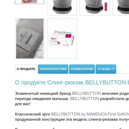
О ПРОДУКТЕ
ХАРАКТЕРИСТИКИ
КОММЕНТАРИИ
ОТЗЫВЫ: 5
О продукте Слинг-рюкзак BELLYBUTTON b
Знаменитый немецкий бренд
BELLYBUTTON
многими родит
периода ожидания малыша.
BELLYBUTTON
разработали д
для вас!
Классический эрго
BELLYBUTTON by MANDUCA First SoftCh
продуманной конструкции эта модель слинга-рюкзака полу