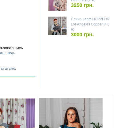
Graphite (5,2 м)
3250 грн.
Слинг-шарф HOPPEDIZ
Los Angeles Copper (4,6
м)
3000 грн.
льзовавшись
аш шоу-
х
статьях
.