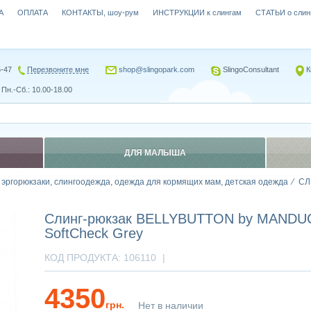
А
ОПЛАТА
КОНТАКТЫ, шоу-рум
ИНСТРУКЦИИ к слингам
СТАТЬИ о слин
5-47
Перезвоните мне
shop@slingopark.com
SlingoConsultant
К
Пн.-Сб.: 10.00-18.00
ДЛЯ МАЛЫША
, эргорюкзаки, слингоодежда, одежда для кормящих мам, детская одежда
СЛ
Слинг-рюкзак BELLYBUTTON by MANDUCA
SoftCheck Grey
КОД ПРОДУКТА:
106110
|
4350
грн.
Нет в наличии