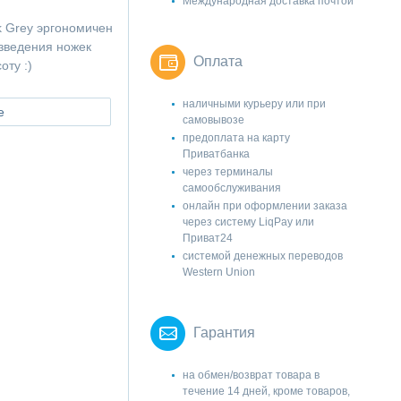
Международная доставка почтой
 Grey эргономичен
азведения ножек
Оплата
оту :)
наличными курьеру или при
е
самовывозе
предоплата на карту
Приватбанка
через терминалы
самообслуживания
онлайн при оформлении заказа
через систему LiqPay или
Приват24
системой денежных переводов
Western Union
Гарантия
на обмен/возврат товара в
течение 14 дней, кроме товаров,