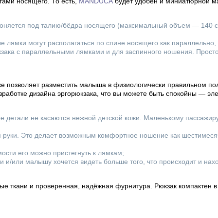
тами носящего. То есть,
MANDUCA
будет удобен и миниатюрной м
гоняется под талию/бёдра носящего (максимальный объем — 140 с
;
 лямки могут располагаться по спине носящего как параллельно, 
зака с параллельными лямками и для заспинного ношения. Прост
кже позволяет разместить малыша в физиологически правильном по
азработке дизайна эргорюкзака, что вы можете быть спокойны — эл
ые детали не касаются нежной детской кожи. Маленькому пассажиру
м руки. Это делает возможным комфортное ношение как шестимесяч
ости его можно пристегнуть к лямкам;
и/или малышу хочется видеть больше того, что происходит и нахо
ые ткани и проверенная, надёжная фурнитура. Рюкзак компактен 