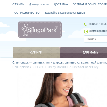
ОТЗЫВЫ
Договор оферты
ДОСТАВКА
ВОЗВРАТ И ОБМЕН ТОВАР
СОТРУДНИЧЕСТВО
Задавайте ваши вопросы ЗДЕСЬ
+38 (050) 418-3
Время работы: 
СЛИНГИ
ДЛЯ МАМЫ
Слингопарк — слинги, слинги шарфы, слинги с кольцами, май слинги
Слинг-рюкзак BELLYBUTTON by MANDUCA First SoftCheck Grey