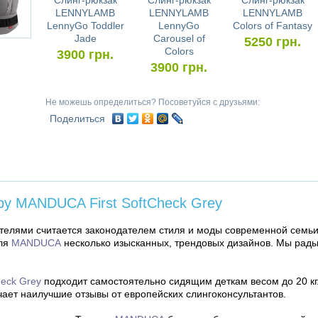
Слинг-рюкзак
Слинг-рюкзак
Слинг-рюкзак
LENNYLAMB
LENNYLAMB
LENNYLAMB
LennyGo Toddler
LennyGo
Colors of Fantasy
Jade
Carousel of
5250
грн.
Colors
3900
грн.
3900
грн.
Не можешь определиться? Посоветуйся с друзьями:
Поделиться
y MANDUCA First SoftCheck Grey
елями считается законодателем стиля и моды современной семьи
ля
MANDUCA
несколько изысканных, трендовых дизайнов. Мы рады
eck Grey
подходит самостоятельно сидящим деткам весом до 20 кг
чает наилучшие отзывы от европейских слингоконсультантов.