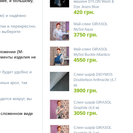
аме, и большому,
машине DYLON Wash &
Dye Jeans Blue
420 грн.
м) и надёжно
Май-слинг GIRASOL
так и перекрёстно.
MySol Aqua
о выберите
3750 грн.
Май-слинг GIRASOL
ложении (М-
MySol Buckle Atlantico
ементы изделия не
4550 грн.
 будет удобно и
Слинг-шарф DIDYMOS
Doubleface Anthracite (4,7
ных крох, так
м)
3900 грн.
дится вокруг, вы
Слинг-шарф GIRASOL
Graphite (4,6 м)
3050 грн.
в сложенном виде
Слинг-шарф GIRASOL