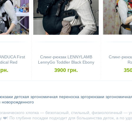
ANDUCA First
Слинг-рюкзак LENNYLAMB
Слинг-рюк
dical Red
LennyGo Toddler Black Ebony
R
грн.
3900 грн.
350
рюкзаки
детская эргономичная переноска
эргорюкзаки
эргономичная
я новорожденного
рганического хлопка — безопасный, стильный, физиологичный — у
 ❤️! По глубине посадки подходит для большинства деток, а по уд