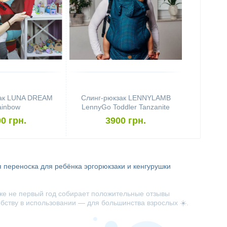
зак LUNA DREAM
Слинг-рюкзак LENNYLAMB
ainbow
LennyGo Toddler Tanzanite
0 грн.
3900 грн.
 переноска для ребёнка
эргорюкзаки и кенгурушки
же не первый год собирает положительные отзывы
обству в использовании — для большинства взрослых ☀️.