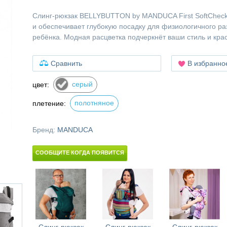
Слинг-рюкзак BELLYBUTTON by MANDUCA First SoftCheck
и обеспечивает глубокую посадку для физиологичного р
ребёнка. Модная расцветка подчеркнёт ваши стиль и крас
Сравнить
В избранно
серый
цвет:
полотняное
плетение:
Бренд:
MANDUCA
СООБЩИТЕ КОГДА ПОЯВИТСЯ