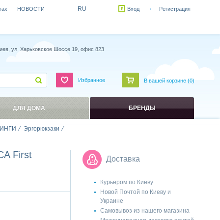
RU
гах
НОВОСТИ
Вход
Регистрация
иев, ул. Харьковское Шоссе 19, офис 823
Избранное
В вашей корзине (
0
)
ДЛЯ ДОМА
БРЕНДЫ
ИНГИ
Эргорюкзаки
 First
Доставка
Курьером по Киеву
Новой Почтой по Киеву и
Украине
Самовывоз из нашего магазина