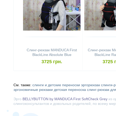
Слинг-рюкзак MANDUCA First
Слинг-рюкзак M
BlackLine Absolute Blue
BlackLine Ra
3725 грн.
3725 
См. также:
слинги и детские переноски
эргорюкзак
слинги-
эргономичные рюкзаки
детская переноска
слинг-рюкзак дл
Эрго
BELLYBUTTON by MANDUCA First SoftCheck Grey
из о
слингоконсультантов и довольных родителей, по всему миру