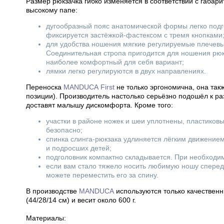
Размер рюкзачка гибко изменяется в соответствии с габари
высокому папе:
дугообразный пояс анатомической формы легко под
фиксируется застёжкой-фастексом с тремя кнопками
для удобства ношения мягкие регулируемые плечевые
Соединительная стропа пригодится для ношения рюк
наиболее комфортный для себя вариант;
лямки легко регулируются в двух направлениях.
Переноска
MANDUCA First
не только эргономична, она та
позиции). Производитель настолько серьёзно подошёл к р
доставят малышу дискомфорта. Кроме того:
участки в районе ножек и шеи уплотнены, пластиков
безопасно;
спинка слинга-рюкзака удлиняется лёгким движение
и подросших детей;
подголовник компактно складывается. При необходим
если вам стало тяжело носить любимую ношу спереди 
можете переместить его за спину.
В производстве
MANDUCA
используются только качественн
(44/28/14 см) и весит около 600 г.
Материалы: