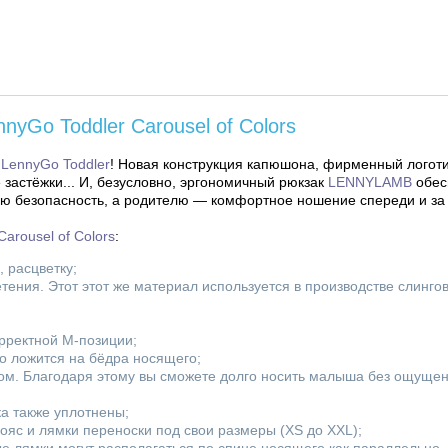
yGo Toddler Carousel of Colors
—
LennyGo Toddler
! Новая конструкция капюшона, фирменный логоти
застёжки... И, безусловно, эргономичный рюкзак
LENNYLAMB
обес
ую безопасность, а родителю — комфортное ношение спереди и за
rousel of Colors
:
 расцветку;
етения. Этот этот же материал используется в производстве слингов
рректной М-позиции;
о ложится на бёдра носящего;
м. Благодаря этому вы сможете долго носить малыша без ощущен
ка также уплотнены;
ояс и лямки переноски под свои размеры (XS до XXL);