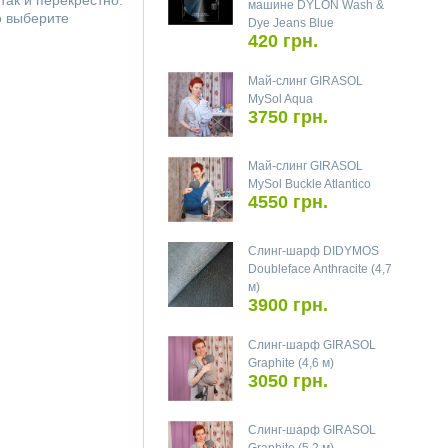
так и перекрёстно.
машине DYLON Wash &
о выберите
Dye Jeans Blue
420 грн.
Май-слинг GIRASOL
MySol Aqua
3750 грн.
Май-слинг GIRASOL
MySol Buckle Atlantico
4550 грн.
Слинг-шарф DIDYMOS
Doubleface Anthracite (4,7
м)
3900 грн.
Слинг-шарф GIRASOL
Graphite (4,6 м)
3050 грн.
Слинг-шарф GIRASOL