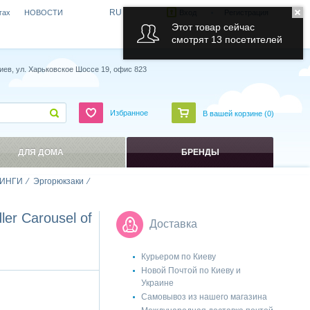
RU
гах
НОВОСТИ
Вход
Регистрация
Этот товар сейчас
смотрят 13 посетителей
иев, ул. Харьковское Шоссе 19, офис 823
Избранное
В вашей корзине (
0
)
ДЛЯ ДОМА
БРЕНДЫ
ИНГИ
Эргорюкзаки
r Carousel of
Доставка
Курьером по Киеву
Новой Почтой по Киеву и
Украине
Самовывоз из нашего магазина