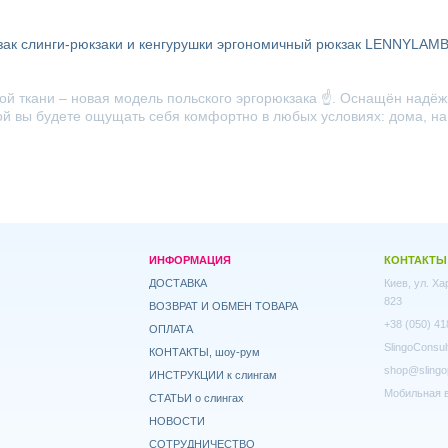
зак
слинги-рюкзаки и кенгурушки
эргономичный рюкзак LENNYLAM
й ткани – новая модель польского эргорюкзака ☝️. Оснащён надё
й вы будете ощущать себя комфортно в любых условиях: дома, на про
ИНФОРМАЦИЯ
КОНТАКТЫ
ДОСТАВКА
Киев, ул. Х
823
ВОЗВРАТ И ОБМЕН ТОВАРА
+38 (050) 41
ОПЛАТА
SlingoConsul
КОНТАКТЫ, шоу-рум
shop@slingo
ИНСТРУКЦИИ к слингам
Мобильная в
СТАТЬИ о слингах
НОВОСТИ
СОТРУДНИЧЕСТВО