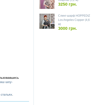
Graphite (5,2 м)
3250 грн.
Слинг-шарф HOPPEDIZ
Los Angeles Copper (4,6
м)
3000 грн.
льзовавшись
аш шоу-
х
статьях
.