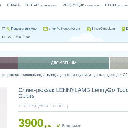
А
ОПЛАТА
КОНТАКТЫ, шоу-рум
ИНСТРУКЦИИ к слингам
СТАТЬИ о слин
5-47
Перезвоните мне
shop@slingopark.com
SlingoConsultant
К
Пн.-Сб.: 10.00-18.00
ДЛЯ МАЛЫША
, эргорюкзаки, слингоодежда, одежда для кормящих мам, детская одежда
СЛ
Слинг-рюкзак LENNYLAMB LennyGo Toddle
Colors
КОД ПРОДУКТА:
106009
|
3900
грн.
В наличии