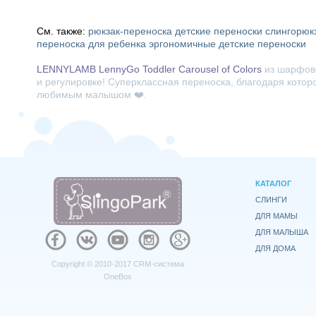
См. также:
рюкзак-переноска
детские переноски
слингорюк
переноска для ребенка
эргономичные детские переноски
LENNYLAMB LennyGo Toddler Carousel of Colors
из шарфово
и регулировке! Суперклассная переноска, благодаря которо
любимым малышом ❤️.
КАТАЛОГ
СЛИНГИ
ДЛЯ МАМЫ
ДЛЯ МАЛЫША
ДЛЯ ДОМА
Copyright © 2010-2017
CRM-система
OneBox