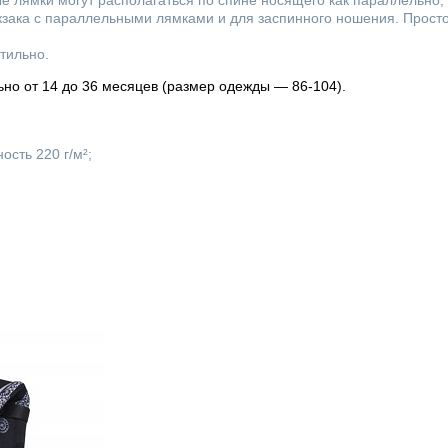
 лямки могут располагаться по спине носящего как параллельно, 
зака с параллельными лямками и для заспинного ношения. Прост
тильно.
но от 14 до 36 месяцев (размер одежды — 86-104).
ость 220 г/м²;