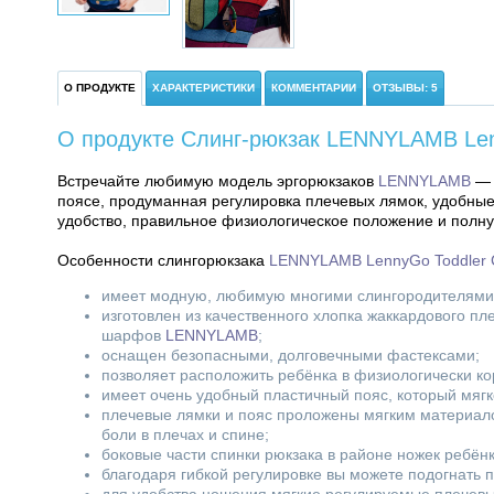
О ПРОДУКТЕ
ХАРАКТЕРИСТИКИ
КОММЕНТАРИИ
ОТЗЫВЫ: 5
О продукте Слинг-рюкзак LENNYLAMB Lenn
Встречайте любимую модель эргорюкзаков
LENNYLAMB
поясе, продуманная регулировка плечевых лямок, удобные 
удобство, правильное физиологическое положение и полн
Особенности слингорюкзака
LENNYLAMB LennyGo Toddler Ca
имеет модную, любимую многими слингородителями,
изготовлен из качественного хлопка жаккардового пл
шарфов
LENNYLAMB
;
оснащен безопасными, долговечными фастексами;
позволяет расположить ребёнка в физиологически ко
имеет очень удобный пластичный пояс, который мягк
плечевые лямки и пояс проложены мягким материало
боли в плечах и спине;
боковые части спинки рюкзака в районе ножек ребён
благодаря гибкой регулировке вы можете подогнать п