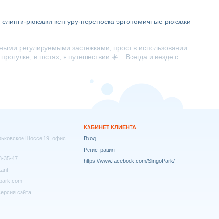
B
слинги-рюкзаки
кенгуру-переноска
эргономичные рюкзаки
жными регулируемыми застёжками, прост в использовании
гулке, в гостях, в путешествии ☀️... Всегда и везде с
КАБИНЕТ КЛИЕНТА
арьковское Шоссе 19, офис
Вход
Регистрация
8-35-47
https://www.facebook.com/SlingoPark/
tant
park.com
ерсия сайта