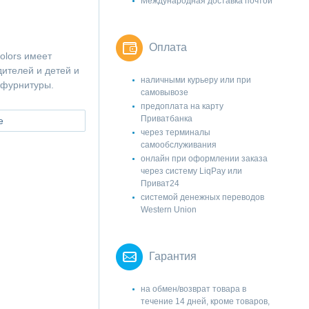
Международная доставка почтой
Оплата
olors имеет
ителей и детей и
наличными курьеру или при
 фурнитуры.
самовывозе
предоплата на карту
Приватбанка
е
через терминалы
самообслуживания
онлайн при оформлении заказа
через систему LiqPay или
Приват24
системой денежных переводов
Western Union
Гарантия
на обмен/возврат товара в
течение 14 дней, кроме товаров,