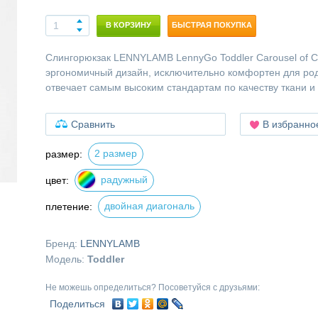
В КОРЗИНУ
БЫСТРАЯ ПОКУПКА
Слингорюкзак LENNYLAMB LennyGo Toddler Carousel of C
эргономичный дизайн, исключительно комфортен для род
отвечает самым высоким стандартам по качеству ткани и
Сравнить
В избранно
2 размер
размер:
радужный
цвет:
двойная диагональ
плетение:
Бренд:
LENNYLAMB
Модель:
Toddler
Не можешь определиться? Посоветуйся с друзьями:
Поделиться