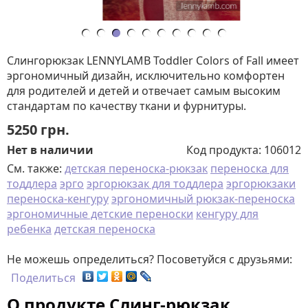
Слингорюкзак LENNYLAMB Toddler Colors of Fall имеет
эргономичный дизайн, исключительно комфортен
для родителей и детей и отвечает самым высоким
стандартам по качеству ткани и фурнитуры.
5250
грн.
Нет в наличии
Код продукта:
106012
См. также:
детская переноска-рюкзак
переноска для
тоддлера
эрго
эргорюкзак для тоддлера
эргорюкзаки
переноска-кенгуру
эргономичный рюкзак-переноска
эргономичные детские переноски
кенгуру для
ребенка
детская переноска
Не можешь определиться? Посоветуйся с друзьями:
Поделиться
О продукте Слинг-рюкзак