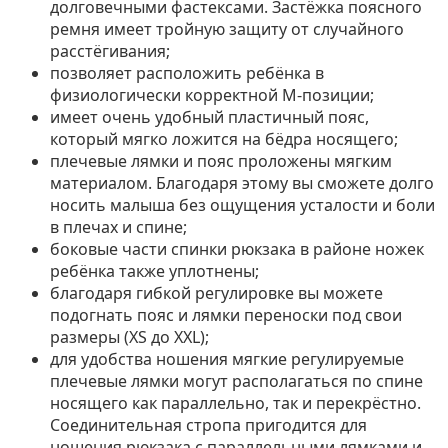
долговечными фастексами. Застёжка поясного
ремня имеет тройную защиту от случайного
расстёгивания;
позволяет расположить ребёнка в
физиологически корректной М-позиции;
имеет очень удобный пластичный пояс,
который мягко ложится на бёдра носящего;
плечевые лямки и пояс проложены мягким
материалом. Благодаря этому вы сможете долго
носить малыша без ощущения усталости и боли
в плечах и спине;
боковые части спинки рюкзака в районе ножек
ребёнка также уплотнены;
благодаря гибкой регулировке вы можете
подогнать пояс и лямки переноски под свои
размеры (XS до XXL);
для удобства ношения мягкие регулируемые
плечевые лямки могут располагаться по спине
носящего как параллельно, так и перекрёстно.
Соединительная стропа пригодится для
ношения рюкзака с параллельными лямками и