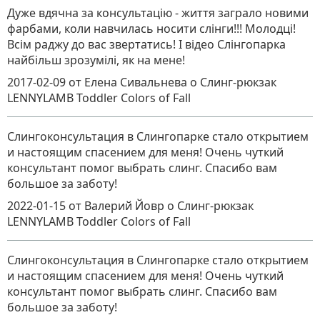
Дуже вдячна за консультацію - життя заграло новими
фарбами, коли навчилась носити слінги!!! Молодці!
Всім раджу до вас звертатись! І відео Слінгопарка
найбільш зрозумілі, як на мене!
2017-02-09
от Елена Сивальнева
о
Слинг-рюкзак
LENNYLAMB Toddler Colors of Fall
Слингоконсультация в Слингопарке стало открытием
и настоящим спасением для меня! Очень чуткий
консультант помог выбрать слинг. Спасибо вам
большое за заботу!
2022-01-15
от Валерий Йовр
о
Слинг-рюкзак
LENNYLAMB Toddler Colors of Fall
Слингоконсультация в Слингопарке стало открытием
и настоящим спасением для меня! Очень чуткий
консультант помог выбрать слинг. Спасибо вам
большое за заботу!