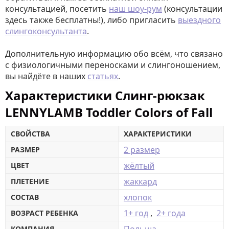
консультацией, посетить
наш шоу-рум
(консультации
здесь также бесплатны!), либо пригласить
выездного
слингоконсультанта
.
Дополнительную информацию обо всём, что связано
с физиологичными переносками и слингоношением,
вы найдёте в наших
статьях
.
Характеристики Слинг-рюкзак
LENNYLAMB Toddler Colors of Fall
СВОЙСТВА
ХАРАКТЕРИСТИКИ
2 размер
РАЗМЕР
жёлтый
ЦВЕТ
жаккард
ПЛЕТЕНИЕ
хлопок
СОСТАВ
1+ год
,
2+ года
ВОЗРАСТ РЕБЕНКА
КОМПАНИЯ-