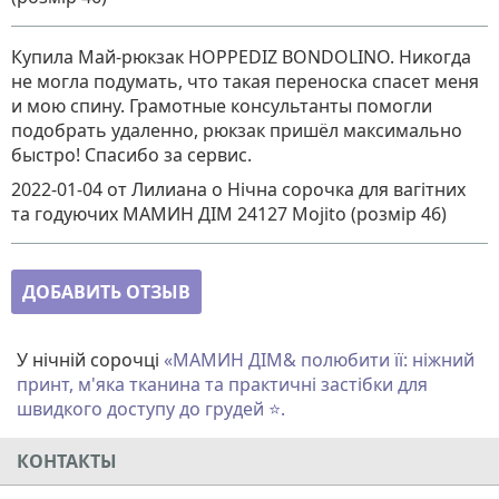
Купила Май-рюкзак HOPPEDIZ BONDOLINO. Никогда
не могла подумать, что такая переноска спасет меня
и мою спину. Грамотные консультанты помогли
подобрать удаленно, рюкзак пришёл максимально
быстро! Спасибо за сервис.
2022-01-04
от Лилиана
о
Нічна сорочка для вагітних
та годуючих МАМИН ДІМ 24127 Mojito (розмір 46)
ДОБАВИТЬ ОТЗЫВ
У нічній сорочці
«
МАМИН ДІМ
& полюбити її: ніжний
принт, м'яка тканина та практичні застібки для
швидкого доступу до грудей ⭐.
КОНТАКТЫ