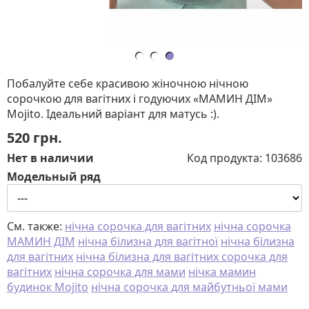
Побалуйте себе красивою жіночною нічною
сорочкою для вагітних і годуючих «МАМИН ДІМ»
Mojito. Ідеальний варіант для матусь :).
520
грн.
Нет в наличии
Код продукта:
103686
Модельный ряд
См. также:
нічна сорочка для вагітних
нічна сорочка
МАМИН ДІМ
нічна білизна для вагітної
нічна білизна
для вагітних
нічна білизна для вагітних сорочка для
вагітних
нічна сорочка для мами
нічка мамин
будинок Mojito
нічна сорочка для майбутньої мами