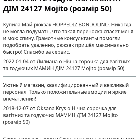
ДІМ 24127 Mojito (розмір 50)
Купила Май-рюкзак HOPPEDIZ BONDOLINO. Никогда
не могла подумать, что такая переноска спасет меня
и мою спину. Грамотные консультанты помогли
подобрать удаленно, рюкзак пришёл максимально
быстро! Спасибо за сервис.
2022-01-04
от Лилиана
о
Нічна сорочка для вагітних
та годуючих МАМИН ДІМ 24127 Mojito (розмір 50)
Уютный магазин, квалифицированный и вежливый
персонал! Только положительные эмоции и яркие
впечатления!
2018-12-07
от Oksana Krys
о
Нічна сорочка для
вагітних та годуючих МАМИН ДІМ 24127 Mojito
(розмір 50)
Слингоконсультация в Слингопарке стало открытием