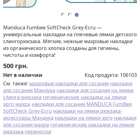
Manduca Fumbee SoftCheck Grey-Ecru —
универсальные накладки на плечевые лямки детского
слингорюкзака. Мягкие, нежные махровые накладки
из органического хлопка созданы для гигиены,
чистоты и комфорта!
500
грн.
Нет в наличии
Код продукта:
106103
См. также:
махровые накладки для сосания
накладки
для сосания Мандука
накладки для сосания на лямки
слинга-рюкзака
гигиенические накладки на лямки
эрго махра
накладки для сосания MANDUCA FumBee
SoftCheck Grey-Ecru
накладки на лямки рюкзака-
аксессуары Мандука
накладки на лямки эрго
накладки
для сосания махра
гигиенические накладки на лямки
рюкзака-переноски