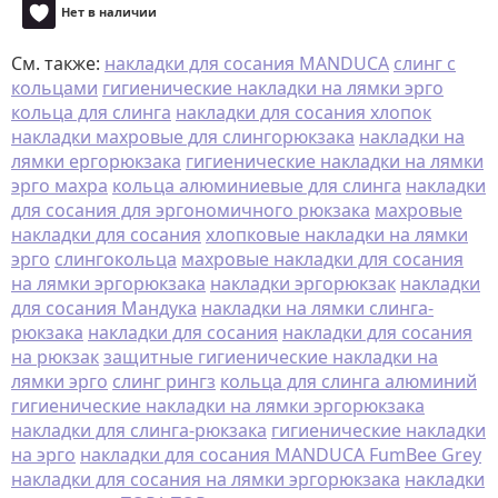
Нет в наличии
См. также:
накладки для сосания MANDUCA
слинг с
кольцами
гигиенические накладки на лямки эрго
кольца для слинга
накладки для сосания хлопок
накладки махровые для слингорюкзака
накладки на
лямки ергорюкзака
гигиенические накладки на лямки
эрго махра
кольца алюминиевые для слинга
накладки
для сосания для эргономичного рюкзака
махровые
накладки для сосания
хлопковые накладки на лямки
эрго
слингокольца
махровые накладки для сосания
на лямки эргорюкзака
накладки эргорюкзак
накладки
для сосания Мандука
накладки на лямки слинга-
рюкзака
накладки для сосания
накладки для сосания
на рюкзак
защитные гигиенические накладки на
лямки эрго
слинг рингз
кольца для слинга алюминий
гигиенические накладки на лямки эргорюкзака
накладки для слинга-рюкзака
гигиенические накладки
на эрго
накладки для сосания MANDUCA FumBee Grey
накладки для сосания на лямки эргорюкзака
накладки